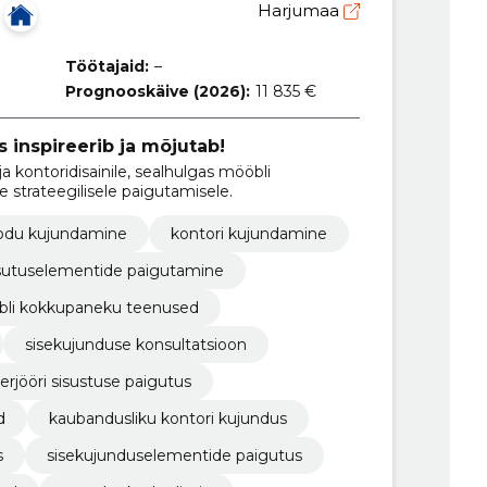
Harjumaa
Töötajaid:
–
Prognooskäive (2026):
11 835 €
s inspireerib ja mõjutab!
 kontoridisainile, sealhulgas mööbli
 strateegilisele paigutamisele.
odu kujundamine
kontori kujundamine
sutuselementide paigutamine
li kokkupaneku teenused
sisekujunduse konsultatsioon
terjööri sisustuse paigutus
d
kaubandusliku kontori kujundus
s
sisekujunduselementide paigutus