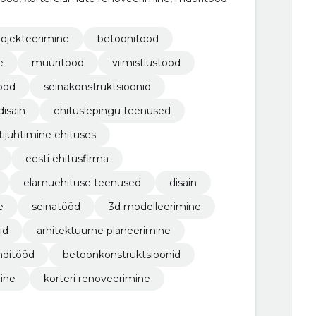
rojekteerimine
betoonitööd
e
müüritööd
viimistlustööd
tööd
seinakonstruktsioonid
isain
ehituslepingu teenused
tijuhtimine ehituses
eesti ehitusfirma
elamuehituse teenused
disain
e
seinatööd
3d modelleerimine
id
arhitektuurne planeerimine
ditööd
betoonkonstruktsioonid
ine
korteri renoveerimine