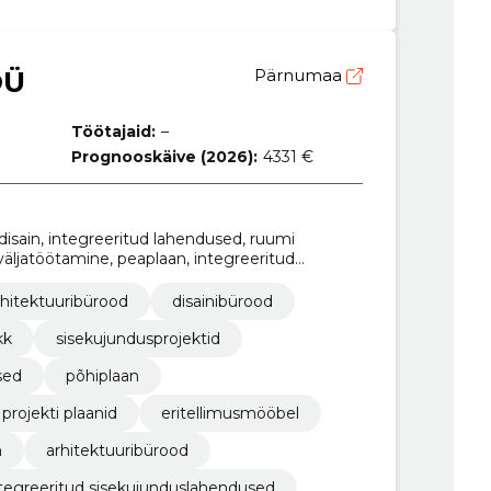
OÜ
Pärnumaa
Töötajaid:
–
Prognooskäive (2026):
4331 €
disain, integreeritud lahendused, ruumi
äljatöötamine, peaplaan, integreeritud
ja trükkimine, arhitektuuribürood,
rhitektuuribürood
disainibürood
kk
sisekujundusprojektid
sed
põhiplaan
projekti plaanid
eritellimusmööbel
n
arhitektuuribürood
tegreeritud sisekujunduslahendused