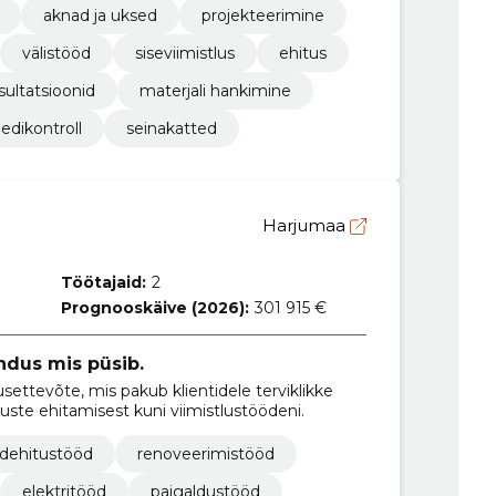
aknad ja uksed
projekteerimine
välistööd
siseviimistlus
ehitus
sultatsioonid
materjali hankimine
eedikontroll
seinakatted
Harjumaa
Töötajaid:
2
Prognooskäive (2026):
301 915 €
endus mis püsib.
ettevõte, mis pakub klientidele terviklikke
uste ehitamisest kuni viimistlustöödeni.
ldehitustööd
renoveerimistööd
elektritööd
paigaldustööd