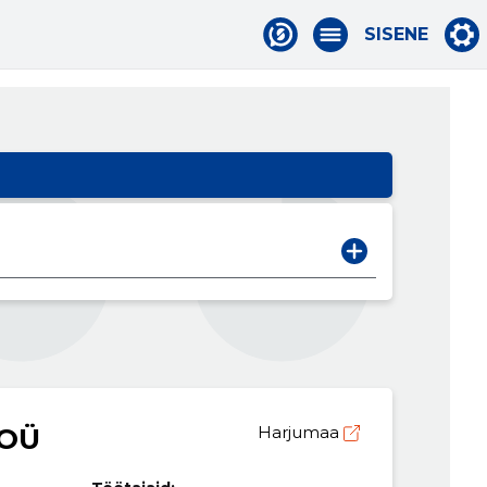
SISENE
 OÜ
Harjumaa