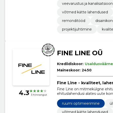
veevarustus ja kanalisatsioon
võtmed kätte lahendused
remonditööd
disainikon
projektijuhtimine
kvalit
FINE LINE OÜ
Krediidiskoor:
Usaldusväärne
Maineskoor:
2450
Fine Line - kvaliteet, lah
Fine Line on mitmekülgne ehitus
4.3
ehituslahendusi alates uute korr
3 hinnangut
ruumi optimeerimine
ü
võtmed kätte lahendused