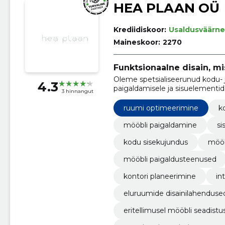
HEA PLAAN OÜ
Krediidiskoor:
Usaldusväärne
Maineskoor:
2270
Funktsionaalne disain, mi
Oleme spetsialiseerunud kodu- ja
4.3
paigaldamisele ja sisuelementide
3 hinnangut
ruumi optimeerimine
k
mööbli paigaldamine
si
kodu sisekujundus
mööb
mööbli paigaldusteenused
kontori planeerimine
in
eluruumide disainilahenduse
eritellimusel mööbli seadistu