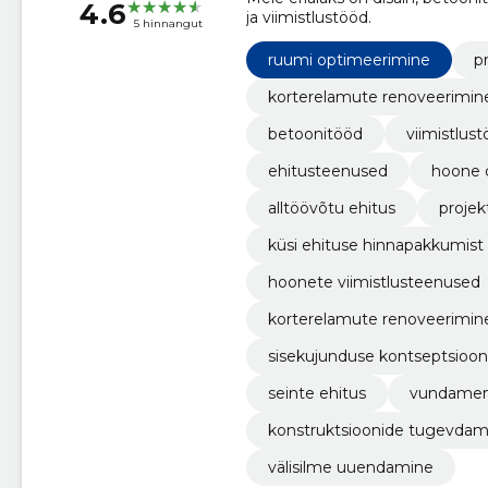
4.6
ja viimistlustööd.
5 hinnangut
ruumi optimeerimine
p
korterelamute renoveerimin
betoonitööd
viimistlus
ehitusteenused
hoone d
alltöövõtu ehitus
projek
küsi ehituse hinnapakkumist
hoonete viimistlusteenused
korterelamute renoveerimin
sisekujunduse kontseptsioon
seinte ehitus
vundamen
konstruktsioonide tugevdam
välisilme uuendamine