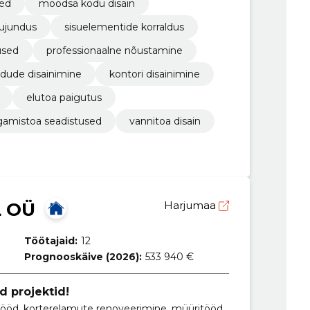
sed
moodsa kodu disain
kujundus
sisuelementide korraldus
used
professionaalne nõustamine
dude disainimine
kontori disainimine
elutoa paigutus
amistoa seadistused
vannitoa disain
L OÜ
Harjumaa
Töötajaid:
12
Prognooskäive (2026):
533 940 €
d projektid!
itööd, korterelamute renoveerimine, müüritööd