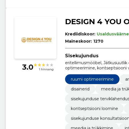
DESIGN 4 YOU 
Krediidiskoor:
Usaldusväärne
Maineskoor:
1270
Sisekujundus
eritellimusmööbel, Jätkusuutlik 
3.0
optimeerimine, kontseptsiooni v
1 hinnang
sisekujunduslahendused, meedia 
sisekujunduse konsultatsioon
ruumi optimeerimine
a
disainerid
meedia ja trü
sisekujunduse terviklahendu
kontseptsiooni loomine
sisekujunduse konsultatsioo
meedia ja trükkimine
in