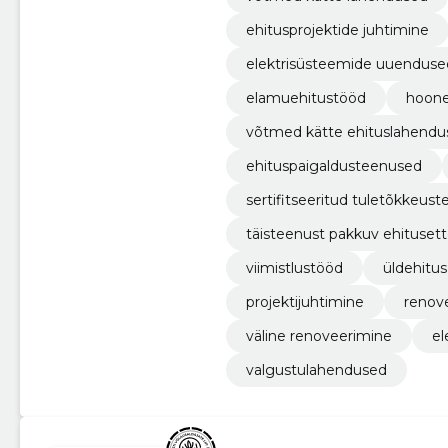
ehitusprojektide juhtimine
elektrisüsteemide uuenduse
elamuehitustööd
hoone
võtmed kätte ehituslahendu
ehituspaigaldusteenused
sertifitseeritud tuletõkkeust
täisteenust pakkuv ehituset
viimistlustööd
üldehitus
projektijuhtimine
renov
väline renoveerimine
el
valgustulahendused