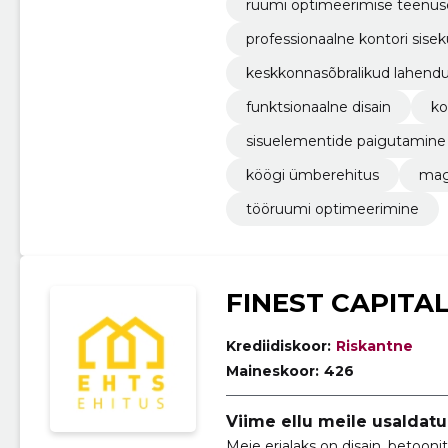
ruumi optimeerimise teenu
professionaalne kontori sise
keskkonnasõbralikud lahend
funktsionaalne disain
ko
sisuelementide paigutamine
köögi ümberehitus
mag
tööruumi optimeerimine
FINEST CAPITA
Krediidiskoor:
Riskantne
Maineskoor:
426
Viime ellu meile usaldatu
Meie erialaks on disain, betoon