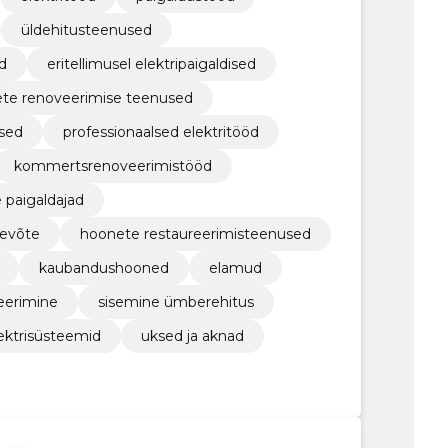
üldehitusteenused
d
eritellimusel elektripaigaldised
te renoveerimise teenused
sed
professionaalsed elektritööd
kommertsrenoveerimistööd
e paigaldajad
tevõte
hoonete restaureerimisteenused
kaubandushooned
elamud
eerimine
sisemine ümberehitus
ektrisüsteemid
uksed ja aknad