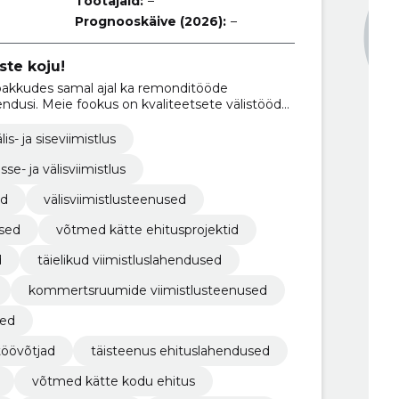
Töötajaid:
–
Prognooskäive (2026):
–
ste koju!
akkudes samal ajal ka remonditööde
ndusi. Meie fookus on kvaliteetsete välistööde
lis- ja siseviimistlus
isse- ja välisviimistlus
ed
välisviimistlusteenused
sed
võtmed kätte ehitusprojektid
d
täielikud viimistluslahendused
kommertsruumide viimistlusteenused
sed
töövõtjad
täisteenus ehituslahendused
võtmed kätte kodu ehitus