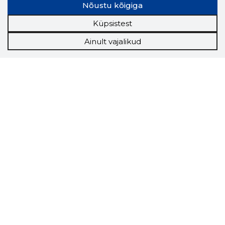
Nõustu kõigiga
Küpsistest
Ainult vajalikud
Storybook
Chrome laiendus
Storybooki laiendus ütleb Sulle, mis firma
veebilehel Sa parajasti viibid ja kui usaldusväärne
see firma täna on.
LAADI LAIENDUS ALLA
Näed helistaja tausta!
Storybooki Äpp toob
Sinuni
OTSEKONTAKTID
400 000 Eesti