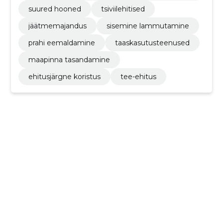
ne
suured hooned
tsiviilehitised
jäätmemajandus
sisemine lammutamine
prahi eemaldamine
taaskasutusteenused
maapinna tasandamine
ehitusjärgne koristus
tee-ehitus