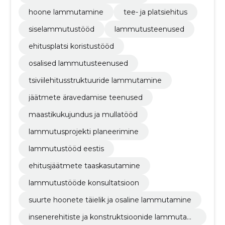
hoone lammutamine
tee- ja platsiehitus
siselammutustööd
lammutusteenused
ehitusplatsi koristustööd
osalised lammutusteenused
tsiviilehitusstruktuuride lammutamine
jäätmete äravedamise teenused
maastikukujundus ja mullatööd
lammutusprojekti planeerimine
lammutustööd eestis
ehitusjäätmete taaskasutamine
lammutustööde konsultatsioon
suurte hoonete täielik ja osaline lammutamine
insenerehitiste ja konstruktsioonide lammutami