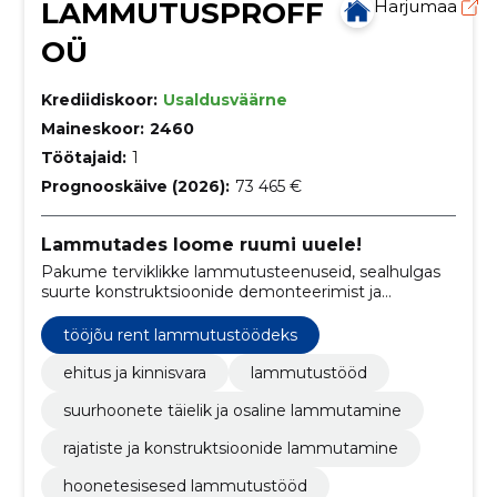
LAMMUTUSPROFF
Harjumaa
OÜ
Krediidiskoor:
Usaldusväärne
Maineskoor:
2460
Töötajaid:
1
Prognooskäive (2026):
73 465 €
Lammutades loome ruumi uuele!
Pakume terviklikke lammutusteenuseid, sealhulgas
suurte konstruktsioonide demonteerimist ja
ehitusjäätmete vastutustundlikku kõrvaldamist.
tööjõu rent lammutustöödeks
ehitus ja kinnisvara
lammutustööd
suurhoonete täielik ja osaline lammutamine
rajatiste ja konstruktsioonide lammutamine
hoonetesisesed lammutustööd