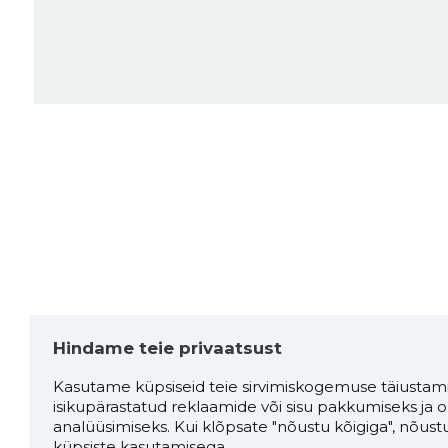
Hindame teie privaatsust
Kasutame küpsiseid teie sirvimiskogemuse täiustami
isikupärastatud reklaamide või sisu pakkumiseks ja o
analüüsimiseks. Kui klõpsate "nõustu kõigiga", nõust
küpsiste kasutamisega.