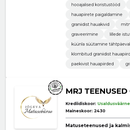
hooajalised koristustööd
hauapiirete paigaldamine
graniidist hauakivid
mitm
graveerimine
lillede is
küünla süütamine tähtpäeva
klombitud graniidist hauapiir
paekivist hauapiirded
gr
MRJ TEENUSED
Krediidiskoor:
Usaldusväärne
Maineskoor:
2430
Matuseteenused ja kalmi