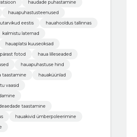
ratsioon
haudade puhastamine
hauapuhastusteenused
utarvikud eestis
hauahooldus tallinnas
kalmistu laternad
hauaplatsi kuuseoksad
 pärast fotod
haua lilleseaded
used
hauapuhastuse hind
 taastamine
hauaküünlad
tu vaasid
ndamine
irdeaedade taastamine
us
hauakivid ümberpoleerimine
e