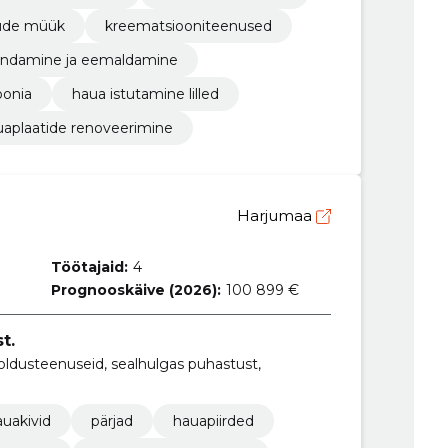
tude müük
kreematsiooniteenused
andamine ja eemaldamine
oonia
haua istutamine lilled
uaplaatide renoveerimine
Harjumaa
Töötajaid:
4
Prognooskäive (2026):
100 899 €
t.
oldusteenuseid, sealhulgas puhastust,
auakivid
pärjad
hauapiirded