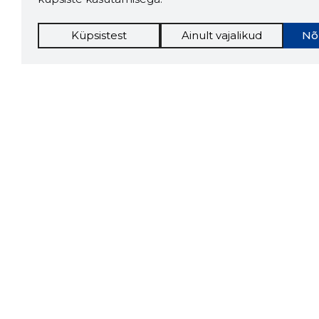
Küpsistest
Ainult vajalikud
Nõ
Storybo
Storybook
firma v
kui usa
Chrome laiendus
LAADI
Tööriistad
Lisavõima
Sooduspakkumised
Inforegister
Hanked
Krediidihaldus