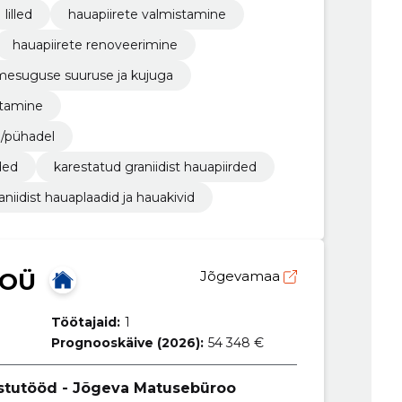
lilled
hauapiirete valmistamine
hauapiirete renoveerimine
esuguse suuruse ja kujuga
tutamine
l/pühadel
ded
karestatud graniidist hauapiirded
aniidist hauaplaadid ja hauakivid
 OÜ
Jõgevamaa
Töötajaid:
1
Prognooskäive (2026):
54 348 €
stutööd - Jõgeva Matusebüroo