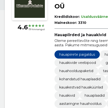
OÜ
Krediidiskoor:
Usaldusväärne
Maineskoor:
3310
4.6
19 hinnangut
Hauapiirded ja hauakivid
Oleme pereettevõte ning teeme
aasta. Pakume mitmesuguseid ka
teistel Eestimaa kalmistutel.
hauapiirete paigaldus
h
hauakivide veebipood
g
hauahoolduspaketid
ta
kohandatud hauaplaadid
kauakestvad hauaküünlad
hauakivid
hauaplaadid
aastaringne hauahooldus