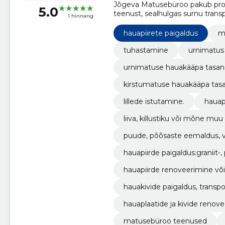
Jõgeva Matusebüroo pakub profe
5.0
teenust, sealhulgas surnu transpo
1 hinnang
hauapiirete paigaldus
m
tuhastamine
urnimatus
urnimatuse hauakääpa tasand
kirstumatuse hauakääpa tasa
lillede istutamine.
hauap
liiva, killustiku või mõne muu
puude, põõsaste eemaldus, vä
hauapiirde paigaldus:graniit
rjal.
hauapiirde renoveerimine või
hauakivide paigaldus, transpo
hauaplaatide ja kivide renove
matusebüroo teenused