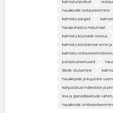
kalmistutarvikud
restau
hauakivide restaureerimine
kalmistu pärgad
kalmist
hauapuhastus harjumaal
kalmistu küünalde teenus
kalmistu koristamise enne ja
kalmistu restaureerimisteen
puhastusteenused
haua
lillede istutamine
kalmis
hauakirjade ja kujutiste uue
kahjustatud mälestiste ja pi
liiva ja graniidilaastude vahet
hauakivide ümberpoleerimin