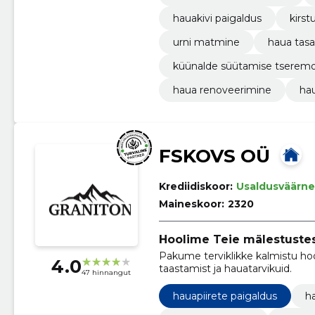
hauakivi paigaldus
kirs
urni matmine
haua tas
küünalde süütamise tserem
haua renoveerimine
ha
FSKOVS OÜ
Krediidiskoor:
Usaldusväärne
Maineskoor:
2320
Hoolime Teie mälestustes
Pakume terviklikke kalmistu ho
4.0
taastamist ja hauatarvikuid.
47 hinnangut
hauapiirete paigaldus
h