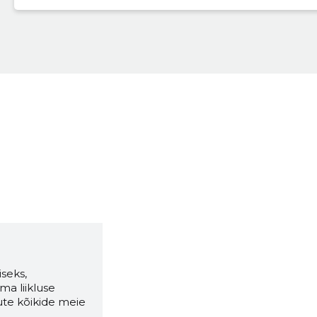
seks,
ma liikluse
ute kõikide meie