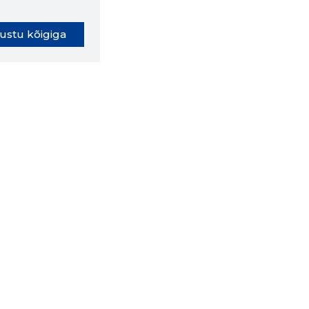
ustu kõigiga
oki laiendus ütleb Sulle, mis
eebilehel Sa parajasti viibid ja
ldusväärne see firma täna on.
 LAIENDUS ALLA
lused
Ettevõttest
Grupist
Kontakt