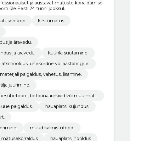
ssionaalset ja austavat matuste korraldamise
rti üle Eesti 24 tunni jooksul.
atusebüroo
kirstumatus
us ja äravedu.
ndus ja äravedu.
küünla süütamine.
latsi hooldus: ühekordne või aastaringne.
 materjali paigaldus, vahetus, lisamine.
lja juurimine.
-, pesubetoon-, betoonäärekivid või muu mate
 uue paigaldus.
hauaplatsi kujundus.
rt.
erimine.
muud kalmistutööd.
matusekorraldus
hauaplatsi hooldus