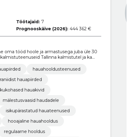
Töötajaid:
7
Prognooskäive (2026):
444 362 €
 oma tööd hoole ja armastusega juba üle 30
lmistuteenuseid Tallinna kalmistutel ja ka
auapiirded
hauahooldusteenused
raniidist hauapiirded
skukohased hauakivid
mälestusvaasid haudadele
isikupärastatud hauateenused
hooajaline hauahooldus
regulaarne hooldus