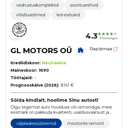
vedrustuskomplektid
sooritusrehvid
võistlusistmed
led-esituled
4.3
3 hinnangut
GL MOTORS OÜ
Raplamaa
Krediidiskoor:
Neutraalne
Maineskoor:
1690
Töötajaid:
–
Prognooskäive (2026):
8141 €
Sõida kindlalt, hoolime Sinu autost!
Olgu tegemist auto hoolduse või remondiga, meie
eesmärk on pakkuda kvaliteeti, usaldusväärsust ja
tipptaset igas meie teenuses.
väljalaskesüsteemid
mootorite remont