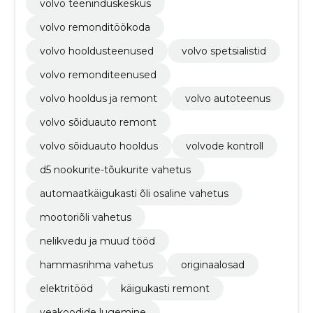
volvo teeninduskeskus
volvo remonditöökoda
volvo hooldusteenused
volvo spetsialistid
volvo remonditeenused
volvo hooldus ja remont
volvo autoteenus
volvo sõiduauto remont
volvo sõiduauto hooldus
volvode kontroll
d5 nookurite-tõukurite vahetus
automaatkäigukasti õli osaline vahetus
mootoriõli vahetus
nelikvedu ja muud tööd
hammasrihma vahetus
originaalosad
elektritööd
käigukasti remont
veakoodide lugemine