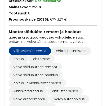
Krediidiskoor:
Usaldusväärne
Maineskoor:
2590
Töötajaid:
8
Prognooskäive (2026):
677 327 €
Mootorsõidukite remont ja hooldus
uued ja kasutatud varuosad volvodele, ehitus,
ehitamine, volvo sõiduautode remont, volvo
sõiduautode hooldus, Volvo teeninduskeskus,
kinnisvaraarendus, ehitusteenused, ehitusteenused,
väljalaskesüsteemid
ehitus ja kinnisvara
Volvo autoremondi
ehitus
ehitamine
volvo sõiduautode remont
volvo sõiduautode hooldus
ehitus- ja kinnisvarateenused
kinnisvaraarendus
ehitusteenused
volvo autoremondi
volvo autohooldus