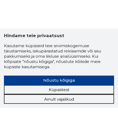
Hindame teie privaatsust
Kasutame küpsiseid teie sirvimiskogemuse
täiustamiseks, isikupärastatud reklaamide või sisu
pakkumiseks ja oma liikluse analüüsimiseks. Kui
klõpsate "nõustu kõigiga", nõustute kõikide meie
küpsiste kasutamisega.
Nõustu kõigiga
Küpsistest
Ainult vajalikud