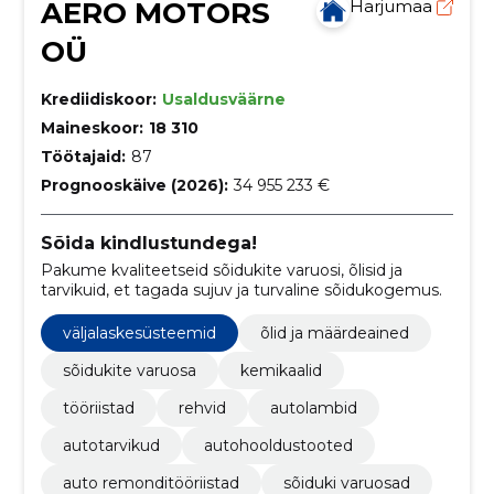
AERO MOTORS
Harjumaa
OÜ
Krediidiskoor:
Usaldusväärne
Maineskoor:
18 310
Töötajaid:
87
Prognooskäive (2026):
34 955 233 €
Sõida kindlustundega!
Pakume kvaliteetseid sõidukite varuosi, õlisid ja
tarvikuid, et tagada sujuv ja turvaline sõidukogemus.
väljalaskesüsteemid
õlid ja määrdeained
sõidukite varuosa
kemikaalid
tööriistad
rehvid
autolambid
autotarvikud
autohooldustooted
auto remonditööriistad
sõiduki varuosad