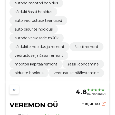
autode mootori hooldus
sõiduki šassii hooldus
auto vedrustuse teenused
auto pidurite hooldus
autode varuosade müük
sõidukite hooldus ja remont
šassii remont
vedrustuse ja šassii remont
mootori kapitaalremont
šassii joondamine
pidurite hooldus
vedrustuse häälestamine
4.8
136 hinnangut
VEREMON OÜ
Harjumaa