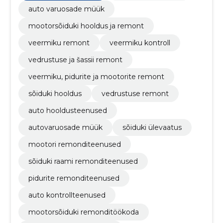
auto varuosade müük
mootorsõiduki hooldus ja remont
veermiku remont
veermiku kontroll
vedrustuse ja šassii remont
veermiku, pidurite ja mootorite remont
sõiduki hooldus
vedrustuse remont
auto hooldusteenused
autovaruosade müük
sõiduki ülevaatus
mootori remonditeenused
sõiduki raami remonditeenused
pidurite remonditeenused
auto kontrollteenused
mootorsõiduki remonditöökoda