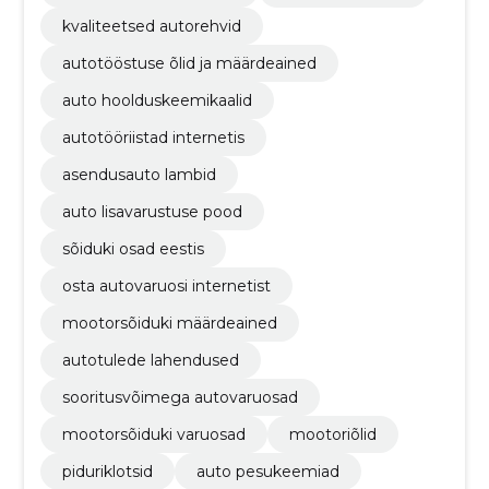
kvaliteetsed autorehvid
autotööstuse õlid ja määrdeained
auto hoolduskeemikaalid
autotööriistad internetis
asendusauto lambid
auto lisavarustuse pood
sõiduki osad eestis
osta autovaruosi internetist
mootorsõiduki määrdeained
autotulede lahendused
sooritusvõimega autovaruosad
mootorsõiduki varuosad
mootoriõlid
piduriklotsid
auto pesukeemiad