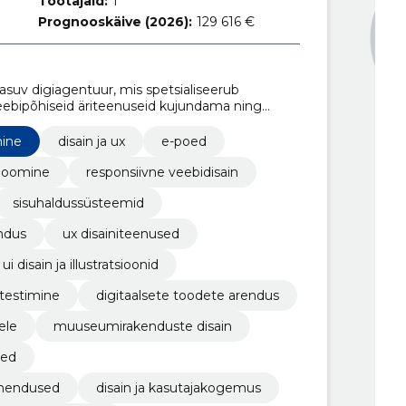
Töötajaid:
1
Prognooskäive (2026):
129 616 €
asuv digiagentuur, mis spetsialiseerub
 veebipõhiseid äriteenuseid kujundama ning
mine
disain ja ux
e-poed
 loomine
responsiivne veebidisain
sisuhaldussüsteemid
ndus
ux disainiteenused
ui disain ja illustratsioonid
 testimine
digitaalsete toodete arendus
ele
muuseumirakenduste disain
sed
ahendused
disain ja kasutajakogemus