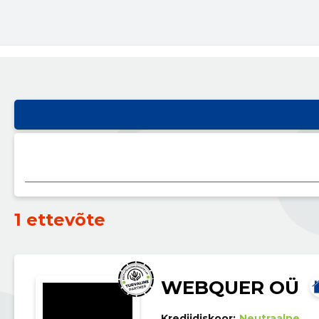
1 ettevõte
WEBQUER OÜ
Krediidiskoor:
Neutraalne