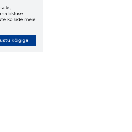
seks,
ma liikluse
ute kõikide meie
ustu kõigiga
oki laiendus ütleb Sulle, mis
eebilehel Sa parajasti viibid ja
ldusväärne see firma täna on.
 LAIENDUS ALLA