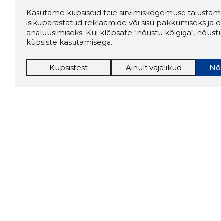
Kasutame küpsiseid teie sirvimiskogemuse täiustami
isikupärastatud reklaamide või sisu pakkumiseks ja o
analüüsimiseks. Kui klõpsate "nõustu kõigiga", nõust
küpsiste kasutamisega.
Küpsistest
Ainult vajalikud
Nõ
Storybo
Storybook
firma v
kui usa
Chrome laiendus
LAADI