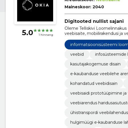
Maineskoor:
2040
Digitooted nullist sajani
Oleme Telliskivi Loomelinnakus 
5.0
veebisaite, mobiilirakendusi ja
1 hinnang
arendama.
informatsioonisüsteemi loo
veebid
infosüsteemide
kasutajakogemuse disain
e-kaubanduse veebilehe are
kohandatud veebidisain
veebisaidi prototüüpimine ja
veebiarendus haridusasutust
ühistranspordi veebilahendu
hulgimüügi e-kaubanduse l