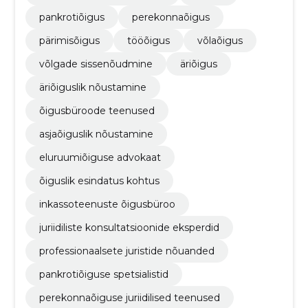
pankrotiõigus
perekonnaõigus
pärimisõigus
tööõigus
võlaõigus
võlgade sissenõudmine
äriõigus
äriõiguslik nõustamine
õigusbüroode teenused
asjaõiguslik nõustamine
eluruumiõiguse advokaat
õiguslik esindatus kohtus
inkassoteenuste õigusbüroo
juriidiliste konsultatsioonide eksperdid
professionaalsete juristide nõuanded
pankrotiõiguse spetsialistid
perekonnaõiguse juriidilised teenused