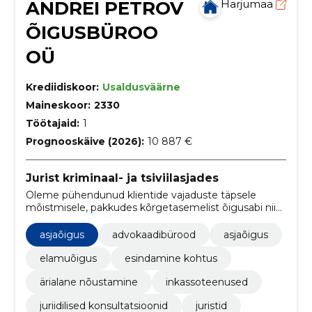
ANDREI PETROV
Harjumaa
ÕIGUSBÜROO
OÜ
Krediidiskoor:
Usaldusväärne
Maineskoor:
2330
Töötajaid:
1
Prognooskäive (2026):
10 887 €
Jurist kriminaal- ja tsiviilasjades
Oleme pühendunud klientide vajaduste täpsele
mõistmisele, pakkudes kõrgetasemelist õigusabi nii
üksikisikutele kui ka ettevõtetele, tagades õiglase
kohtlemise, turvalisuse ja rahu õigusküsimuste
asjaõigus
advokaadibürood
asjaõigus
lahendamisel.
elamuõigus
esindamine kohtus
ärialane nõustamine
inkassoteenused
juriidilised konsultatsioonid
juristid