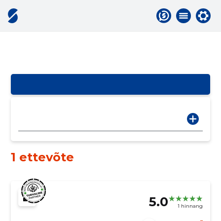
1 ettevõte
5.0
1 hinnang