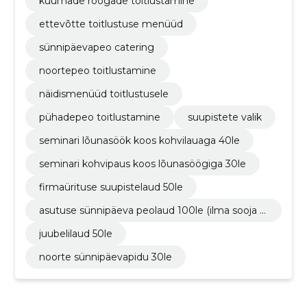
kuumade roogade toitlustamine
ettevõtte toitlustuse menüüd
sünnipäevapeo catering
noortepeo toitlustamine
näidismenüüd toitlustusele
pühadepeo toitlustamine
suupistete valik
seminari lõunasöök koos kohvilauaga 40le
seminari kohvipaus koos lõunasöögiga 30le
firmaürituse suupistelaud 50le
asutuse sünnipäeva peolaud 100le (ilma sooja t
oiduta)
juubelilaud 50le
noorte sünnipäevapidu 30le