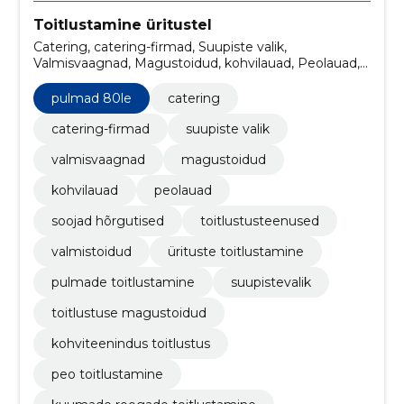
Toitlustamine üritustel
Catering, catering-firmad, Suupiste valik,
Valmisvaagnad, Magustoidud, kohvilauad, Peolauad,
Soojad hõrgutised, toitlustusteenused, valmistoidud
pulmad 80le
catering
catering-firmad
suupiste valik
valmisvaagnad
magustoidud
kohvilauad
peolauad
soojad hõrgutised
toitlustusteenused
valmistoidud
ürituste toitlustamine
pulmade toitlustamine
suupistevalik
toitlustuse magustoidud
kohviteenindus toitlustus
peo toitlustamine