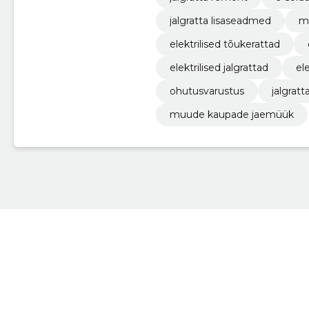
jalgratta lisaseadmed
ma
elektrilised tõukerattad
elektrilised jalgrattad
ele
ohutusvarustus
jalgratt
muude kaupade jaemüük