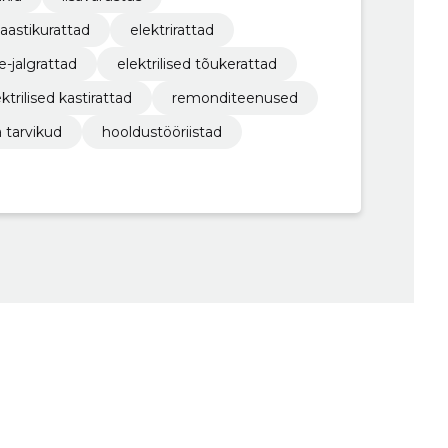
astikurattad
elektrirattad
e-jalgrattad
elektrilised tõukerattad
ktrilised kastirattad
remonditeenused
a tarvikud
hooldustööriistad