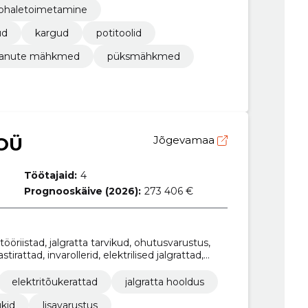
kohaletoimetamine
ud
kargud
potitoolid
svanute mähkmed
püksmähkmed
OÜ
Jõgevamaa
Töötajaid:
4
Prognooskäive (2026):
273 406 €
tööriistad, jalgratta tarvikud, ohutusvarustus,
irattad, invarollerid, elektrilised jalgrattad,
ttad
elektritõukerattad
jalgratta hooldus
ukid
lisavarustus