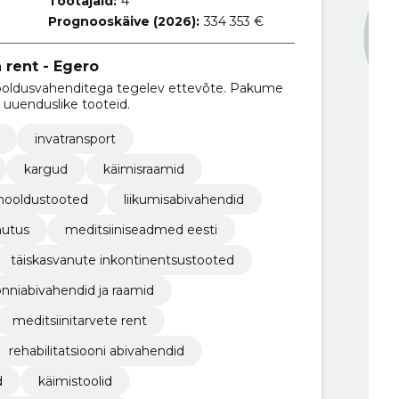
Töötajaid:
4
Prognooskäive (2026):
334 353 €
 rent - Egero
 hooldusvahenditega tegelev ettevõte. Pakume
 uuenduslike tooteid.
invatransport
kargud
käimisraamid
hooldustooted
liikumisabivahendid
nutus
meditsiiniseadmed eesti
täiskasvanute inkontinentsustooted
nniabivahendid ja raamid
meditsiinitarvete rent
rehabilitatsiooni abivahendid
d
käimistoolid