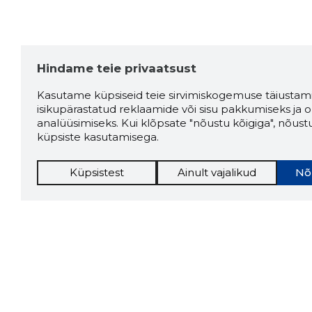
Hindame teie privaatsust
Kasutame küpsiseid teie sirvimiskogemuse täiustami
isikupärastatud reklaamide või sisu pakkumiseks ja o
analüüsimiseks. Kui klõpsate "nõustu kõigiga", nõust
küpsiste kasutamisega.
Küpsistest
Ainult vajalikud
Nõ
Storybo
Storybook
firma v