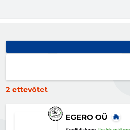
2 ettevõtet
EGERO OÜ
Krediidiskoor:
Usaldusväärne