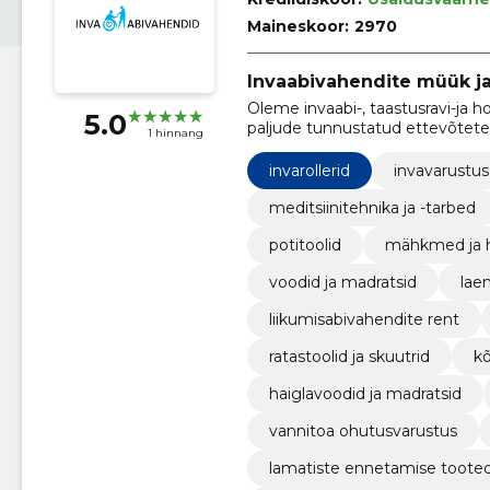
Maineskoor:
2970
Invaabivahendite müük ja
Oleme invaabi-, taastusravi-ja
5.0
paljude tunnustatud ettevõtete
1 hinnang
invarollerid
invavarustus
meditsiinitehnika ja -tarbed
potitoolid
mähkmed ja 
voodid ja madratsid
lae
liikumisabivahendite rent
ratastoolid ja skuutrid
kõ
haiglavoodid ja madratsid
vannitoa ohutusvarustus
lamatiste ennetamise toote