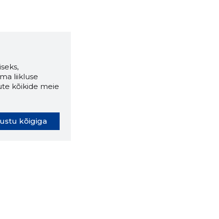
seks,
ma liikluse
ute kõikide meie
ustu kõigiga
oki laiendus ütleb Sulle, mis
eebilehel Sa parajasti viibid ja