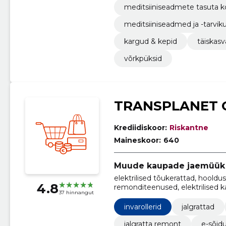
meditsiiniseadmete tasuta 
meditsiiniseadmed ja -tarvik
kargud & kepid
täiska
võrkpüksid
TRANSPLANET 
Krediidiskoor:
Riskantne
Maineskoor:
640
Muude kaupade jaemüük
elektrilised tõukerattad, hooldus
4.8
remonditeenused, elektrilised kast
37 hinnangut
elektrilised tõukerattad, e-jalgra
invarollerid
jalgrattad
jalgratta remont
e-sõid