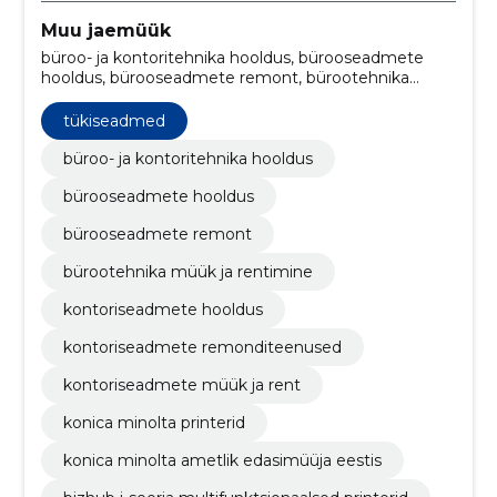
Muu jaemüük
büroo- ja kontoritehnika hooldus, bürooseadmete
hooldus, bürooseadmete remont, bürootehnika
müük ja rentimine, kontoriseadmete hooldus,
kontoriseadmete remonditeenused,
tükiseadmed
kontoriseadmete müük ja rent, Konica Minolta
printerid, Konica Minolta ametlik edasimüüja Eestis,
büroo- ja kontoritehnika hooldus
Bizhub i-seeria multifunktsionaalsed printerid
bürooseadmete hooldus
bürooseadmete remont
bürootehnika müük ja rentimine
kontoriseadmete hooldus
kontoriseadmete remonditeenused
kontoriseadmete müük ja rent
konica minolta printerid
konica minolta ametlik edasimüüja eestis