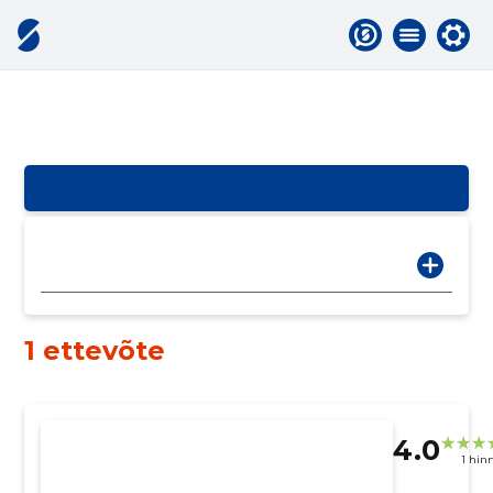
1 ettevõte
4.0
1 hin