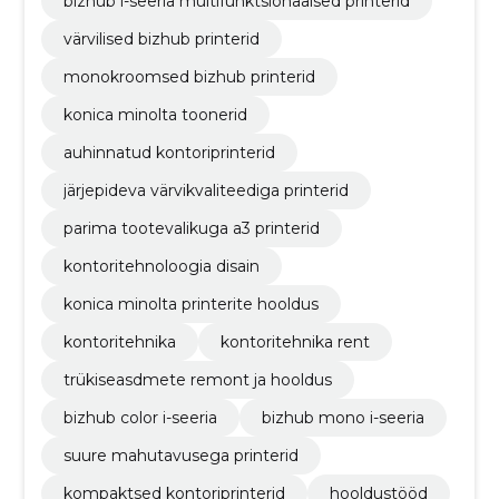
bizhub i-seeria multifunktsionaalsed printerid
värvilised bizhub printerid
monokroomsed bizhub printerid
konica minolta toonerid
auhinnatud kontoriprinterid
järjepideva värvikvaliteediga printerid
parima tootevalikuga a3 printerid
kontoritehnoloogia disain
konica minolta printerite hooldus
kontoritehnika
kontoritehnika rent
trükiseasdmete remont ja hooldus
bizhub color i-seeria
bizhub mono i-seeria
suure mahutavusega printerid
kompaktsed kontoriprinterid
hooldustööd