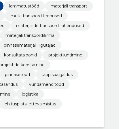
lla ümberpaigutamine
lammatustööd
materjali transport
mulla transporditeenused
sed
materjalide transpordi lahendused
materjali transpordifirma
pinnasematerjali liigutajad
konsultatsioonid
projektijuhtimine
projektide koostamine
pinnasetööd
täppispaigaldus
tasandus
vundamenditööd
imine
logistika
ehitusplatsi ettevalmistus