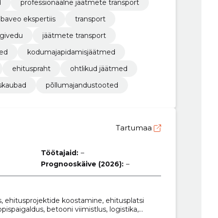
d
professionaalne jäätmete transport
baveo ekspertiis
transport
givedu
jäätmete transport
sed
kodumajapidamisjäätmed
ehituspraht
ohtlikud jäätmed
skaubad
põllumajandustooted
Tartumaa
Töötajaid:
–
Prognooskäive (2026):
–
 ehitusprojektide koostamine, ehitusplatsi
ispaigaldus, betooni viimistlus, logistika,