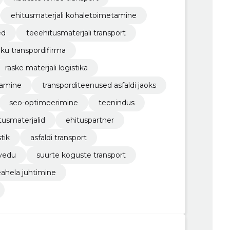
ehitusmaterjali kohaletoimetamine
ed
teeehitusmaterjali transport
tiku transpordifirma
raske materjali logistika
tamine
transporditeenused asfaldi jaoks
seo-optimeerimine
teenindus
tusmaterjalid
ehituspartner
stik
asfaldi transport
 vedu
suurte koguste transport
eahela juhtimine