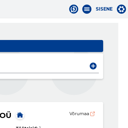
SISENE
 OÜ
Võrumaa