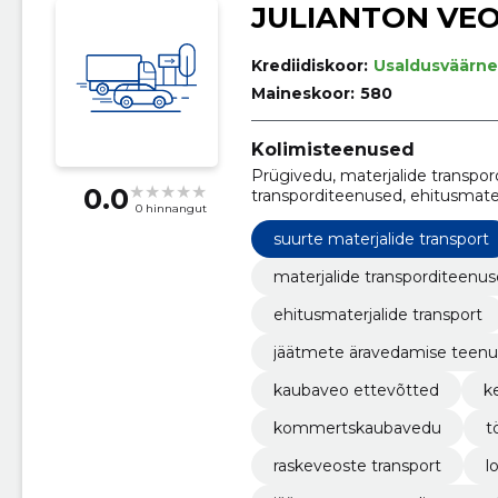
JULIANTON VE
Krediidiskoor:
Usaldusväärne
Maineskoor:
580
Kolimisteenused
Prügivedu, materjalide transpo
0.0
transporditeenused, ehitusmate
0 hinnangut
äravedamise teenused, materjal
ettevõtted, keskkonnasõbralik
suurte materjalide transport
materjalide transporditeenu
ehitusmaterjalide transport
jäätmete äravedamise teen
kaubaveo ettevõtted
k
kommertskaubavedu
t
raskeveoste transport
l