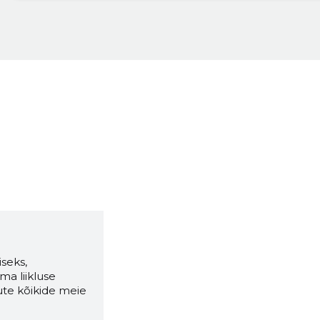
seks,
ma liikluse
ute kõikide meie