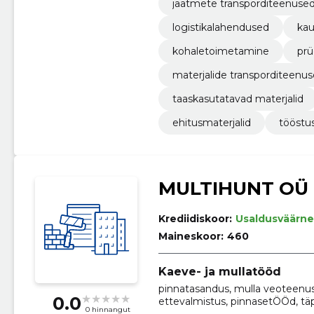
jäätmete transporditeenuse
logistikalahendused
kau
kohaletoimetamine
prü
materjalide transporditeenu
taaskasutatavad materjalid
ehitusmaterjalid
tööstu
MULTIHUNT OÜ
Krediidiskoor:
Usaldusväärne
Maineskoor:
460
Kaeve- ja mullatööd
pinnatasandus, mulla veoteenus,
0.0
ettevalmistus, pinnasetÖÖd, täpp
0 hinnangut