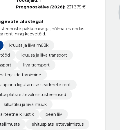
Töötajaid:
1
Prognooskäive (2026):
231 375 €
ugevate alustega!
steenuste pakkumisega, hõlmates endas
ka renti ning kaevetöid.
kruusa ja liiva müük
etööd
kruusa ja liiva transport
ansport
liiva transport
aterjalide tarnimine
aapinna liigutamise seadmete rent
itusplatsi ettevalmistusteenused
killustiku ja liiva müük
aliteetne killustik
peen liiv
tellimuste
ehitusplatsi ettevalmistus