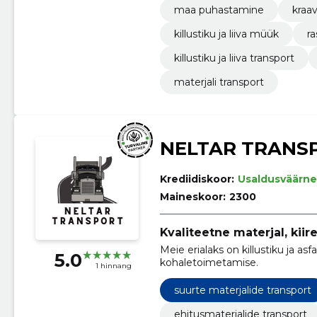
maa puhastamine
kraa
killustiku ja liiva müük
r
killustiku ja liiva transport
materjali transport
NELTAR TRANS
Krediidiskoor:
Usaldusväärne
Maineskoor:
2300
Kvaliteetne materjal, kii
Meie erialaks on killustiku ja as
5.0
kohaletoimetamise.
1 hinnang
suurte materjalide transport
ehitusmaterjalide transport