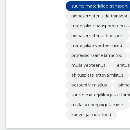
ehitusplatsi ettevalmistus, mu
suurte materjalide transport
pinnasematerjalide transport
materjalide transporditeenu
pinnasematerjali transport
materjalide veoteenused
professionaalne lame töö
mulla veoteenus
ehitus
ehitusplatsi ettevalmistus
betooni viimistlus
pinna
suurte materjalikoguste tarn
mulla ümberpaigutamine
kaeve- ja mullatööd