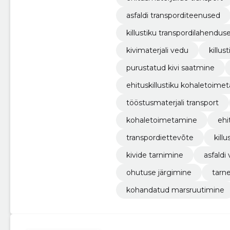
asfaldi transporditeenused
killustiku transpordilahendus
kivimaterjali vedu
killus
purustatud kivi saatmine
ehituskillustiku kohaletoime
tööstusmaterjali transport
kohaletoimetamine
ehi
transpordiettevõte
killu
kivide tarnimine
asfaldi
ohutuse järgimine
tarn
kohandatud marsruutimine