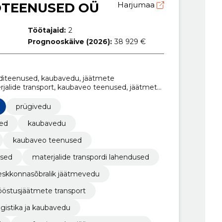
OTEENUSED OÜ
Harjumaa
Töötajaid:
2
Prognooskäive (2026):
38 929 €
rditeenused, kaubavedu, jäätmete
rjalide transport, kaubaveo teenused, jäätmete
ide transpordi lahendused, kaubaveo
 jäätmevedu
prügivedu
sed
kaubavedu
kaubaveo teenused
used
materjalide transpordi lahendused
eskkonnasõbralik jäätmevedu
ööstusjäätmete transport
ogistika ja kaubavedu