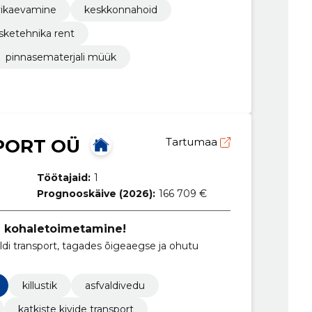
vikaevamine
keskkonnahoid
asketehnika rent
pinnasematerjali müük
PORT OÜ
Tartumaa
Töötajaid:
1
Prognooskäive (2026):
166 709 €
re kohaletoimetamine!
faldi transport, tagades õigeaegse ja ohutu
killustik
asfvaldivedu
katkiste kivide transport