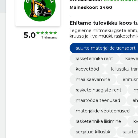
Maineskoor:
2460
Ehitame tulevikku koos t
Tegeleme mitmekülgsete ehitu
5.0
kruusa ja liiva müüki, rasketehni
1 hinnang
suurte materjalide transport
rasketehnika rent
kaev
kaevetööd
killustiku tr
maa kaevamine
ehitusm
raskete haagiste rent
m
maatööde teenused
eh
materjalide veoteenused
rasketehnika liisimine
kv
segatud killustik
suurte 