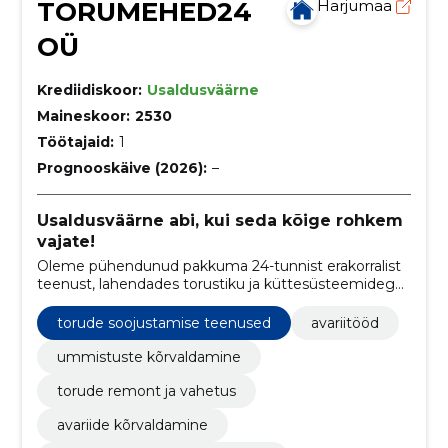
TORUMEHED24
Harjumaa
OÜ
Krediidiskoor:
Usaldusväärne
Maineskoor:
2530
Töötajaid:
1
Prognooskäive (2026):
–
Usaldusväärne abi, kui seda kõige rohkem
vajate!
Oleme pühendunud pakkuma 24-tunnist erakorralist
teenust, lahendades torustiku ja küttesüsteemidega
seotud probleeme.
torude soojustamise teenused
avariitööd
ummistuste kõrvaldamine
torude remont ja vahetus
avariide kõrvaldamine