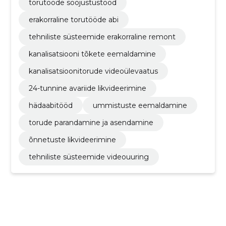
torutööde soojustustööd
erakorraline torutööde abi
tehniliste süsteemide erakorraline remont
kanalisatsiooni tõkete eemaldamine
kanalisatsioonitorude videoülevaatus
24-tunnine avariide likvideerimine
hädaabitööd
ummistuste eemaldamine
torude parandamine ja asendamine
õnnetuste likvideerimine
tehniliste süsteemide videouuring