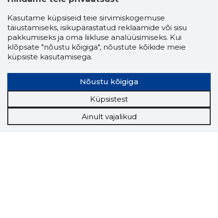
Kasutame küpsiseid teie sirvimiskogemuse
täiustamiseks, isikupärastatud reklaamide või sisu
pakkumiseks ja oma liikluse analüüsimiseks. Kui
klõpsate "nõustu kõigiga", nõustute kõikide meie
küpsiste kasutamisega.
Nõustu kõigiga
Küpsistest
Ainult vajalikud
Storybook
Chrome laiendus