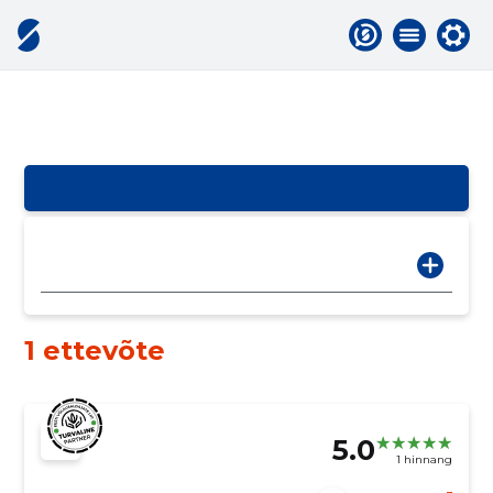
1 ettevõte
5.0
1 hinnang