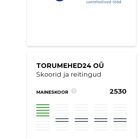
TORUMEHED24 OÜ
Skoorid ja reitingud
2530
?
MAINESKOOR
Saaja e-mail
Sinu kommen