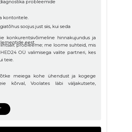
 diagnostika probleemide
 kontoritele.
tõhus soojus just siis, kui seda
 konkurentsivõimeline hinnakujundus ja
elementide eest.
 lihtsalt probleeme; me loome suhteid, mis
HED24 OÜ valimisega valite partneri, kes
i teie.
 Võtke meiega kohe ühendust ja kogege
kõrval, Voolates läbi väljakutsete,
T