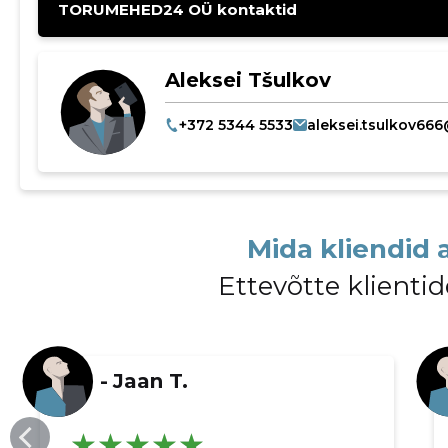
TORUMEHED24 OÜ kontaktid
Aleksei Tšulkov
+372 5344 5533
aleksei.tsulkov666
Mida kliendid 
Ettevõtte klient
-
Jaan T.