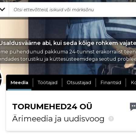
Usaldusväärne abi, kui seda kõige rohkem vajate
me pühendunud pakkuma 24-tunnist erakorralist teen
endades torustiku ja küttesüsteemidega seotud proble
Meedia
Töötajad
Otsustajad
Finantsid
K
TORUMEHED24 OÜ
Ärimeedia ja uudisvoog
?