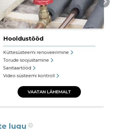
Te
Hooldustööd
Koh
Küttesüsteemi renoveerimine
Küt
Torude soojustamine
Öko
Sanitaartööd
San
Video süsteemi kontroll
VAATAN LÄHEMALT
te lugu
?