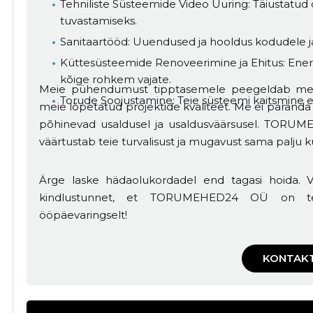
Tehniliste Süsteemide Video Uuring: Täiustatud
tuvastamiseks.
Sanitaartööd: Uuendused ja hooldus kodudele ja
Küttesüsteemide Renoveerimine ja Ehitus: Energia
kõige rohkem vajate.
Meie pühendumust tipptasemele peegeldab meie
Torude Soojustamine: Teie süsteemi kaitsmine 
meie lõpetatud projektide kvaliteet. Me ei paranda
põhinevad usaldusel ja usaldusväärsusel. TORUME
väärtustab teie turvalisust ja mugavust sama palju ku
Ärge laske hädaolukordadel end tagasi hoida.
kindlustunnet, et TORUMEHED24 OÜ on teie 
ööpäevaringselt!
KONTAK