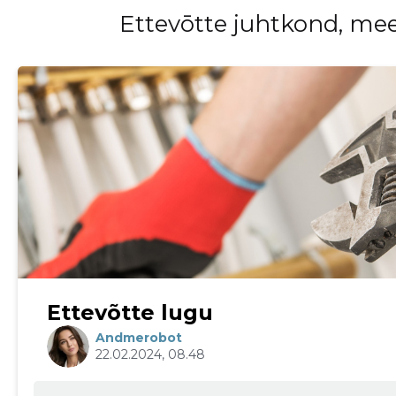
Ettevōtte juhtkond, me
Muuda pildi kirjeldust
Ettevõtte lugu
Andmerobot
22.02.2024, 08.48