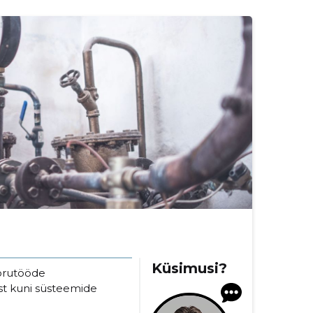
Küsimusi?
torutööde
t kuni süsteemide