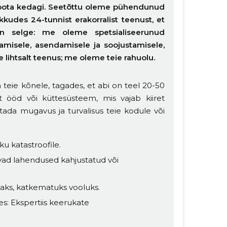
oota kedagi. Seetõttu oleme pühendunud
kkudes 24-tunnist erakorralist teenust, et
n selge: me oleme spetsialiseerunud
damisele, asendamisele ja soojustamisele,
 lihtsalt teenus; me oleme teie rahuolu.
teie kõnele, tagades, et abi on teel 20-50
t ööd või küttesüsteem, mis vajab kiiret
tada mugavus ja turvalisus teie kodule või
ku katastroofile.
ad lahendused kahjustatud või
ks, katkematuks vooluks.
s: Ekspertiis keerukate