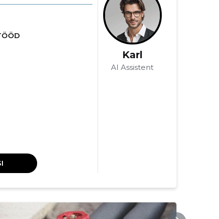
TÖÖD
Karl
AI Assistent
I
TORUGURU.EE
TOR