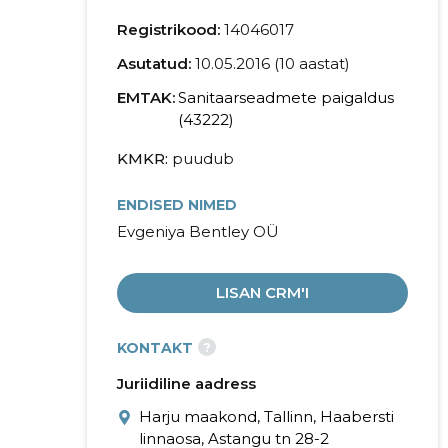
Registrikood:
14046017
Asutatud:
10.05.2016 (10 aastat)
EMTAK:
Sanitaarseadmete paigaldus
(43222)
KMKR
puudub
ENDISED NIMED
Evgeniya Bentley OÜ
LISAN CRM'I
?
KONTAKT
Juriidiline aadress
Harju maakond, Tallinn, Haabersti
linnaosa, Astangu tn 28-2