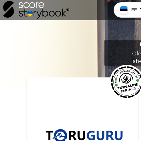
EE
Ole
lah