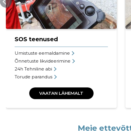
SOS teenused
Umistuste eemaldamine
Õnnetuste likvideerimine
24h Tehniline abi
Torude parandus
VAATAN LÄHEMALT
Meie ettevõt