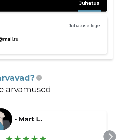
Juhatus
Juhatuse liige
@mail.ru
arvavad?
?
ide arvamused
-
Mart L.