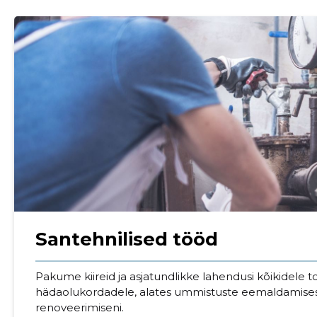
Santehnilised tööd
Sinu nimi
Pakume kiireid ja asjatundlikke lahendusi kõikidele 
taar
hädaolukordadele, alates ummistuste eemaldamises
renoveerimiseni.