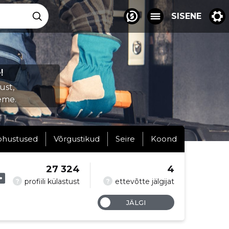
SISENE
!
ust,
eme.
ohustused
Võrgustikud
Seire
Koond
27 324
4
?
?
profiili külastust
ettevõtte jälgijat
JÄLGI