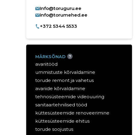
Info@toruguru.ee
info@torumehed.ee
+372 5344 5533
MÄRKSÕNAD
?
avariitööd
ummistuste kõrvaldamine
torude remont ja vahetus
avariide kõrvaldamine
tehnosüsteemide videouuring
sanitaartehnilised tööd
küttesüsteemide renoveerimine
küttesüsteemide ehitus
torude soojustus