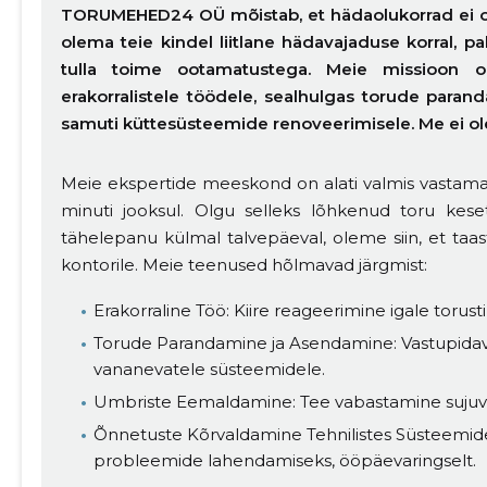
TORUMEHED24 OÜ mõistab, et hädaolukorrad ei 
olema teie kindel liitlane hädavajaduse korral, pa
tulla toime ootamatustega. Meie missioon o
erakorralistele töödele, sealhulgas torude paran
MUUDA
samuti küttesüsteemide renoveerimisele. Me ei ole
Meie ekspertide meeskond on alati valmis vastama 
minuti jooksul. Olgu selleks lõhkenud toru kese
tähelepanu külmal talvepäeval, oleme siin, et taas
kontorile. Meie teenused hõlmavad järgmist:
Erakorraline Töö: Kiire reageerimine igale torusti
Torude Parandamine ja Asendamine: Vastupidav
vananevatele süsteemidele.
Umbriste Eemaldamine: Tee vabastamine sujuva
Õnnetuste Kõrvaldamine Tehnilistes Süsteemide
probleemide lahendamiseks, ööpäevaringselt.