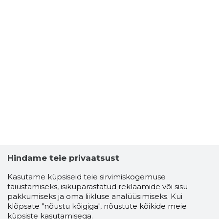
Hindame teie privaatsust
Kasutame küpsiseid teie sirvimiskogemuse
täiustamiseks, isikupärastatud reklaamide või sisu
pakkumiseks ja oma liikluse analüüsimiseks. Kui
klõpsate "nõustu kõigiga", nõustute kõikide meie
küpsiste kasutamisega.