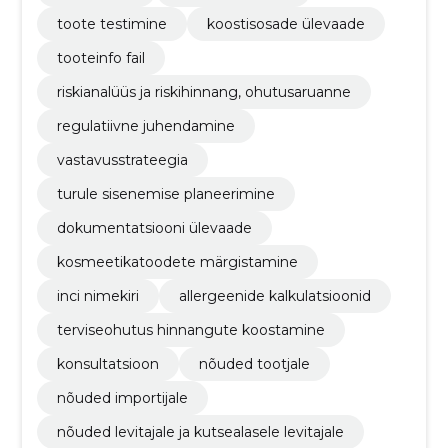
toote testimine
koostisosade ülevaade
tooteinfo fail
riskianalüüs ja riskihinnang, ohutusaruanne
regulatiivne juhendamine
vastavusstrateegia
turule sisenemise planeerimine
dokumentatsiooni ülevaade
kosmeetikatoodete märgistamine
inci nimekiri
allergeenide kalkulatsioonid
terviseohutus hinnangute koostamine
konsultatsioon
nõuded tootjale
nõuded importijale
nõuded levitajale ja kutsealasele levitajale