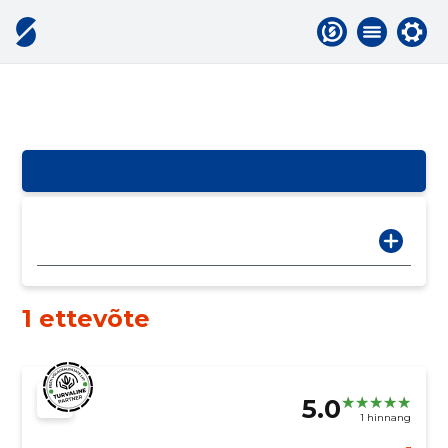
1 ettevõte
5.0
1 hinnang