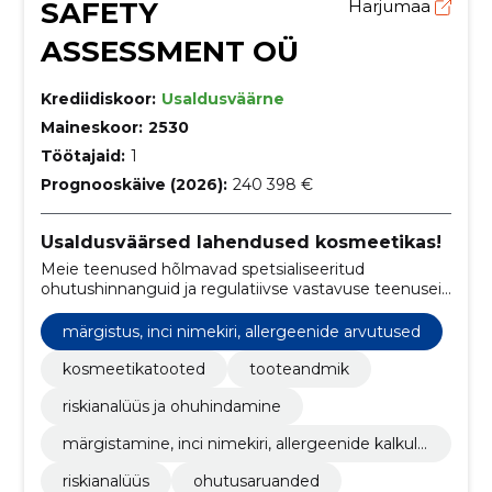
SAFETY
Harjumaa
ASSESSMENT OÜ
Krediidiskoor:
Usaldusväärne
Maineskoor:
2530
Töötajaid:
1
Prognooskäive (2026):
240 398 €
Usaldusväärsed lahendused kosmeetikas!
Meie teenused hõlmavad spetsialiseeritud
ohutushinnanguid ja regulatiivse vastavuse teenuseid
kosmeetikatoodetele.
märgistus, inci nimekiri, allergeenide arvutused
kosmeetikatooted
tooteandmik
riskianalüüs ja ohuhindamine
märgistamine, inci nimekiri, allergeenide kalkula
tsioonid
riskianalüüs
ohutusaruanded