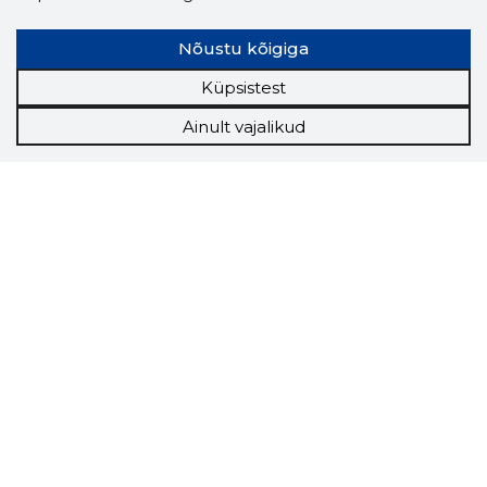
Nõustu kõigiga
Küpsistest
Ainult vajalikud
Storybook
Chrome laiendus
Storybooki laiendus ütleb Sulle, mis firma
veebilehel Sa parajasti viibid ja kui usaldusväärne
see firma täna on.
LAADI LAIENDUS ALLA