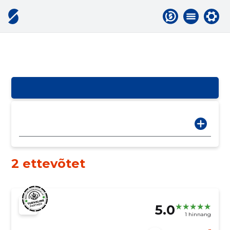
2 ettevõtet
5.0
1 hinnang