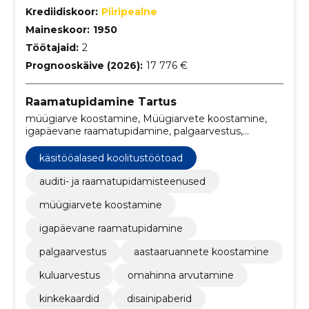
Krediidiskoor:
Piiripealne
Maineskoor:
1950
Töötajaid:
2
Prognooskäive (2026):
17 776 €
Raamatupidamine Tartus
müügiarve koostamine, Müügiarvete koostamine,
igapäevane raamatupidamine, palgaarvestus,
aastaaruannete koostamine, kuluarvestus, omahinna
arvutamine, kinkekaardid, disainipaberid,
käsitööalased koolitustöötoad
glitterpaberid
auditi- ja raamatupidamisteenused
müügiarvete koostamine
igapäevane raamatupidamine
palgaarvestus
aastaaruannete koostamine
kuluarvestus
omahinna arvutamine
kinkekaardid
disainipaberid