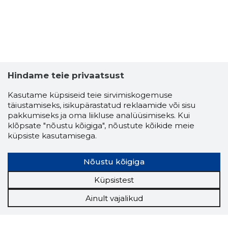
Hindame teie privaatsust
Kasutame küpsiseid teie sirvimiskogemuse
täiustamiseks, isikupärastatud reklaamide või sisu
pakkumiseks ja oma liikluse analüüsimiseks. Kui
klõpsate "nõustu kõigiga", nõustute kõikide meie
küpsiste kasutamisega.
Nõustu kõigiga
Küpsistest
Ainult vajalikud