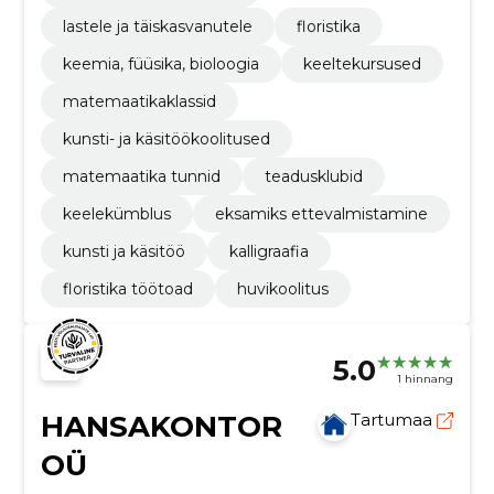
lastele ja täiskasvanutele
floristika
keemia, füüsika, bioloogia
keeltekursused
matemaatikaklassid
kunsti- ja käsitöökoolitused
matemaatika tunnid
teadusklubid
keelekümblus
eksamiks ettevalmistamine
kunsti ja käsitöö
kalligraafia
floristika töötoad
huvikoolitus
5.0
1 hinnang
HANSAKONTOR
Tartumaa
OÜ