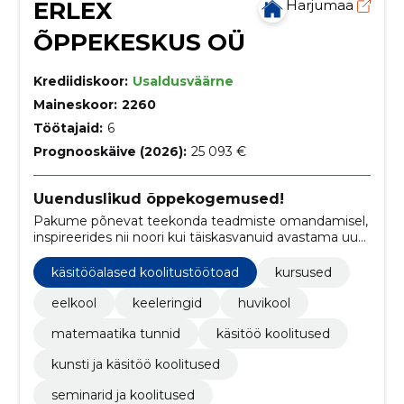
ERLEX
Harjumaa
ÕPPEKESKUS OÜ
Krediidiskoor:
Usaldusväärne
Maineskoor:
2260
Töötajaid:
6
Prognooskäive (2026):
25 093 €
Uuenduslikud õppekogemused!
Pakume põnevat teekonda teadmiste omandamisel,
inspireerides nii noori kui täiskasvanuid avastama uusi
valdkondi ja oskusi.
käsitööalased koolitustöötoad
kursused
eelkool
keeleringid
huvikool
matemaatika tunnid
käsitöö koolitused
kunsti ja käsitöö koolitused
seminarid ja koolitused