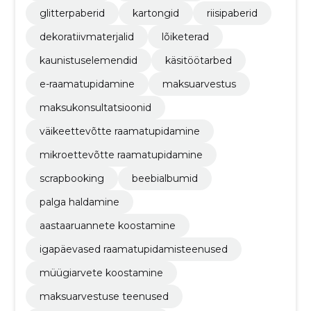
glitterpaberid
kartongid
riisipaberid
dekoratiivmaterjalid
lõiketerad
kaunistuselemendid
käsitöötarbed
e-raamatupidamine
maksuarvestus
maksukonsultatsioonid
väikeettevõtte raamatupidamine
mikroettevõtte raamatupidamine
scrapbooking
beebialbumid
palga haldamine
aastaaruannete koostamine
igapäevased raamatupidamisteenused
müügiarvete koostamine
maksuarvestuse teenused