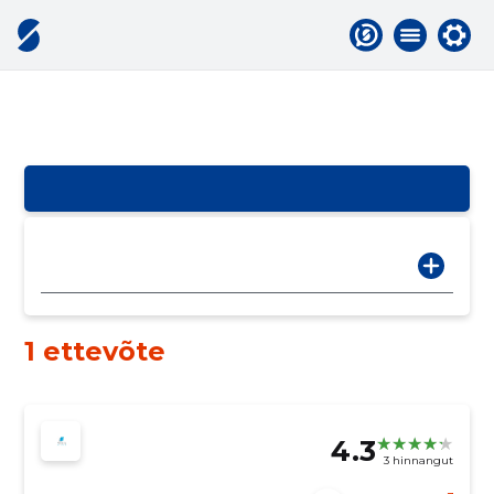
1 ettevõte
4.3
3 hinnangut