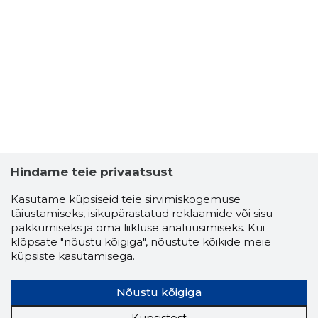
Hindame teie privaatsust
Kasutame küpsiseid teie sirvimiskogemuse
täiustamiseks, isikupärastatud reklaamide või sisu
pakkumiseks ja oma liikluse analüüsimiseks. Kui
klõpsate "nõustu kõigiga", nõustute kõikide meie
küpsiste kasutamisega.
Nõustu kõigiga
Küpsistest