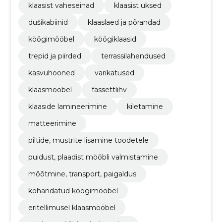
klaasist vaheseinad
klaasist uksed
dušikabiinid
klaaslaed ja põrandad
köögimööbel
köögiklaasid
trepid ja piirded
terrassilahendused
kasvuhooned
varikatused
klaasmööbel
fassettlihv
klaaside lamineerimine
kiletamine
matteerimine
piltide, mustrite lisamine toodetele
puidust, plaadist mööbli valmistamine
mõõtmine, transport, paigaldus
kohandatud köögimööbel
eritellimusel klaasmööbel