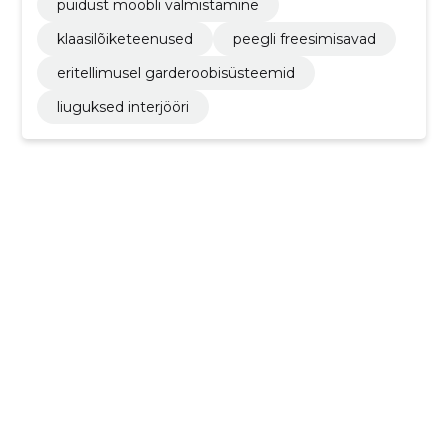
puidust mööbli valmistamine
klaasilõiketeenused
peegli freesimisavad
eritellimusel garderoobisüsteemid
liuguksed interjööri