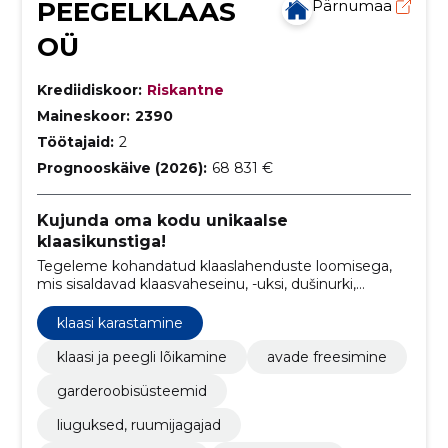
PEEGELKLAAS
Pärnumaa
OÜ
Krediidiskoor:
Riskantne
Maineskoor:
2390
Töötajaid:
2
Prognooskäive (2026):
68 831 €
Kujunda oma kodu unikaalse
klaasikunstiga!
Tegeleme kohandatud klaaslahenduste loomisega,
mis sisaldavad klaasvaheseinu, -uksi, dušinurki,
mööblit, köögiklaase, terrassilahendusi ja palju muud.
klaasi karastamine
klaasi ja peegli lõikamine
avade freesimine
garderoobisüsteemid
liuguksed, ruumijagajad