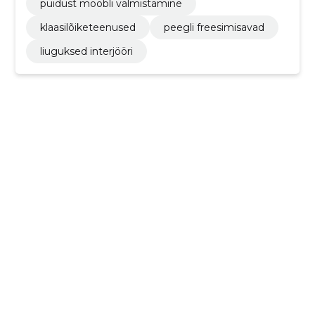
puidust mööbli valmistamine
klaasilõiketeenused
peegli freesimisavad
liuguksed interjööri