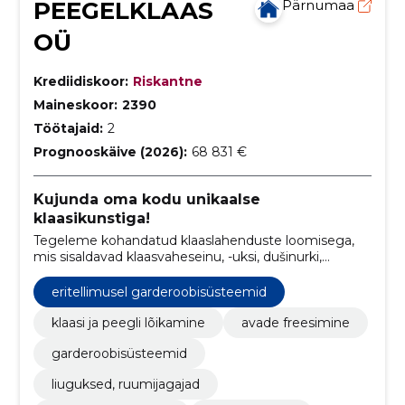
PEEGELKLAAS
Pärnumaa
OÜ
Krediidiskoor:
Riskantne
Maineskoor:
2390
Töötajaid:
2
Prognooskäive (2026):
68 831 €
Kujunda oma kodu unikaalse
klaasikunstiga!
Tegeleme kohandatud klaaslahenduste loomisega,
mis sisaldavad klaasvaheseinu, -uksi, dušinurki,
mööblit, köögiklaase, terrassilahendusi ja palju muud.
eritellimusel garderoobisüsteemid
klaasi ja peegli lõikamine
avade freesimine
garderoobisüsteemid
liuguksed, ruumijagajad