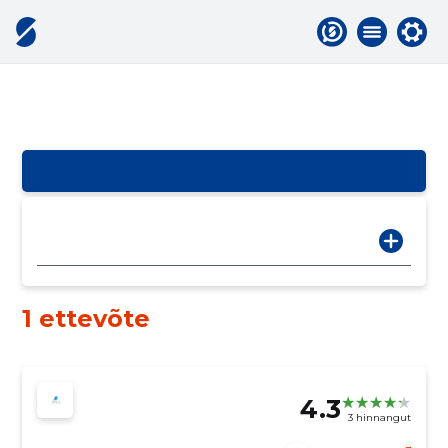
1 ettevõte
4.3
3 hinnangut