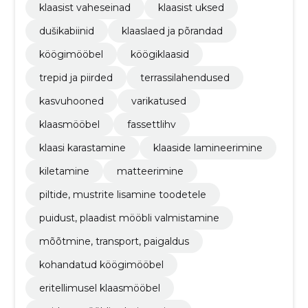
klaasist vaheseinad
klaasist uksed
dušikabiinid
klaaslaed ja põrandad
köögimööbel
köögiklaasid
trepid ja piirded
terrassilahendused
kasvuhooned
varikatused
klaasmööbel
fassettlihv
klaasi karastamine
klaaside lamineerimine
kiletamine
matteerimine
piltide, mustrite lisamine toodetele
puidust, plaadist mööbli valmistamine
mõõtmine, transport, paigaldus
kohandatud köögimööbel
eritellimusel klaasmööbel