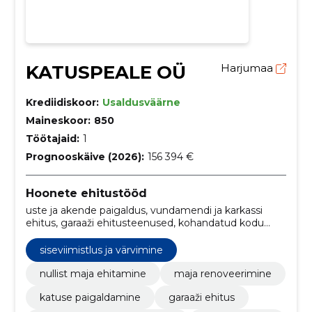
KATUSPEALE OÜ
Harjumaa
Krediidiskoor:
Usaldusväärne
Maineskoor:
850
Töötajaid:
1
Prognooskäive (2026):
156 394 €
Hoonete ehitustööd
uste ja akende paigaldus, vundamendi ja karkassi
ehitus, garaaži ehitusteenused, kohandatud kodu
renoveerimine, energiatõhusad kodu parendused,
siseviimistlus ja värvimine, saunamaja ehitus, kodu
siseviimistlus ja värvimine
renoveerimise lahendused, põrandate
paigaldusteenused, katuse remont ja paigaldus
nullist maja ehitamine
maja renoveerimine
katuse paigaldamine
garaaži ehitus