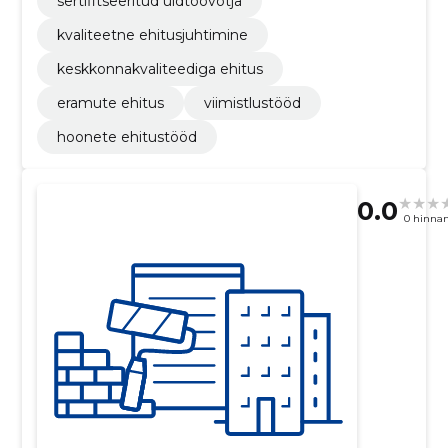
sertifitseeritud üldtöövõtja
kvaliteetne ehitusjuhtimine
keskkonnakvaliteediga ehitus
eramute ehitus
viimistlustööd
hoonete ehitustööd
0.0
0 hinna