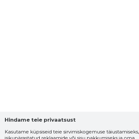
Hindame teie privaatsust
Kasutame küpsiseid teie sirvimiskogemuse täiustamiseks,
isikupärastatud reklaamide või sisu pakkumiseks ja oma