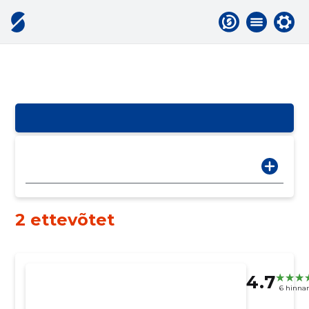
2 ettevõtet
4.7
6 hinna