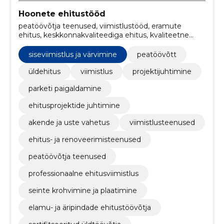
Hoonete ehitustööd
peatöövõtja teenused, viimistlustööd, eramute
ehitus, keskkonnakvaliteediga ehitus, kvaliteetne
ehitusjuhtimine, sertifitseeritud üldtöövõtja, elamu- ja
äripindade ehitustöövõtja, seinte krohvimine ja
siseviimistlus ja värvimine
peatöövõtt
plaatimine, siseviimistlus ja värvimine, professionaalne
ehitusviimistlus
üldehitus
viimistlus
projektijuhtimine
parketi paigaldamine
ehitusprojektide juhtimine
akende ja uste vahetus
viimistlusteenused
ehitus- ja renoveerimisteenused
peatöövõtja teenused
professionaalne ehitusviimistlus
seinte krohvimine ja plaatimine
elamu- ja äripindade ehitustöövõtja