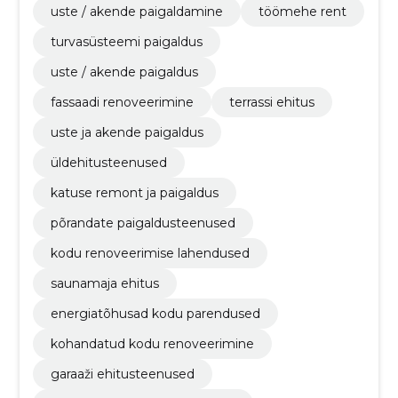
uste / akende paigaldamine
töömehe rent
turvasüsteemi paigaldus
uste / akende paigaldus
fassaadi renoveerimine
terrassi ehitus
uste ja akende paigaldus
üldehitusteenused
katuse remont ja paigaldus
põrandate paigaldusteenused
kodu renoveerimise lahendused
saunamaja ehitus
energiatõhusad kodu parendused
kohandatud kodu renoveerimine
garaaži ehitusteenused