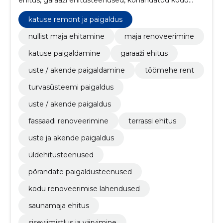
renoveerimine, energiatõhusad kodu parendused,
siseviimistlus ja värvimine, saunamaja ehitus, kodu
katuse remont ja paigaldus
renoveerimise lahendused, põrandate
paigaldusteenused, katuse remont ja paigaldus
nullist maja ehitamine
maja renoveerimine
katuse paigaldamine
garaaži ehitus
uste / akende paigaldamine
töömehe rent
turvasüsteemi paigaldus
uste / akende paigaldus
fassaadi renoveerimine
terrassi ehitus
uste ja akende paigaldus
üldehitusteenused
põrandate paigaldusteenused
kodu renoveerimise lahendused
saunamaja ehitus
siseviimistlus ja värvimine