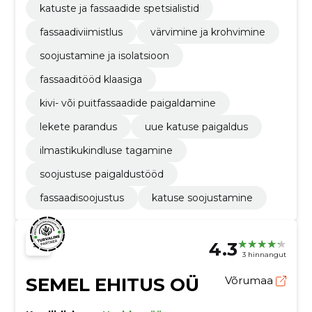
katuste ja fassaadide spetsialistid
fassaadiviimistlus
värvimine ja krohvimine
soojustamine ja isolatsioon
fassaaditööd klaasiga
kivi- või puitfassaadide paigaldamine
lekete parandus
uue katuse paigaldus
ilmastikukindluse tagamine
soojustuse paigaldustööd
fassaadisoojustus
katuse soojustamine
4.3
3 hinnangut
SEMEL EHITUS OÜ
Võrumaa