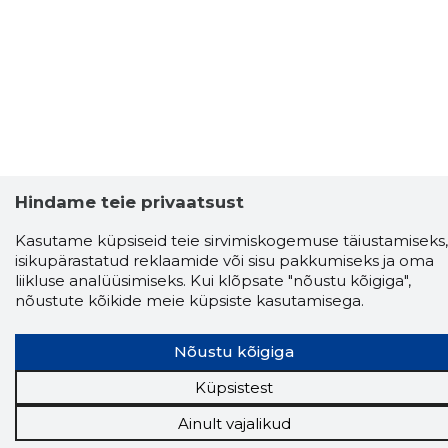
Hindame teie privaatsust
Storybook
Kasutame küpsiseid teie sirvimiskogemuse täiustamiseks,
Chrome laiendus
isikupärastatud reklaamide või sisu pakkumiseks ja oma
liikluse analüüsimiseks. Kui klõpsate "nõustu kõigiga",
nõustute kõikide meie küpsiste kasutamisega.
Storybooki laiendus ütleb Sulle, mis firma
veebilehel Sa parajasti viibid ja kui usaldusväärne
see firma täna on.
LAADI LAIENDUS ALLA
Nõustu kõigiga
Küpsistest
Ainult vajalikud
Näed helistaja tausta!
Storybooki Äpp toob