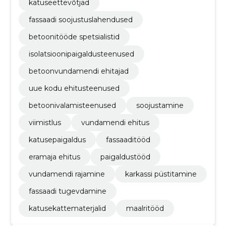
katuseettevõtjad
fassaadi soojustuslahendused
betoonitööde spetsialistid
isolatsioonipaigaldusteenused
betoonvundamendi ehitajad
uue kodu ehitusteenused
betoonivalamisteenused
soojustamine
viimistlus
vundamendi ehitus
katusepaigaldus
fassaaditööd
eramaja ehitus
paigaldustööd
vundamendi rajamine
karkassi püstitamine
fassaadi tugevdamine
katusekattematerjalid
maalritööd