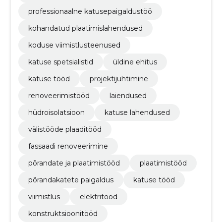
professionaalne katusepaigaldustöö
kohandatud plaatimislahendused
koduse viimistlusteenused
katuse spetsialistid
üldine ehitus
katuse tööd
projektijuhtimine
renoveerimistööd
laiendused
hüdroisolatsioon
katuse lahendused
välistööde plaaditööd
fassaadi renoveerimine
põrandate ja plaatimistööd
plaatimistööd
põrandakatete paigaldus
katuse tööd
viimistlus
elektritööd
konstruktsioonitööd