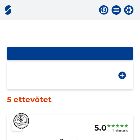
5 ettevõtet
5.0
1 hinnang