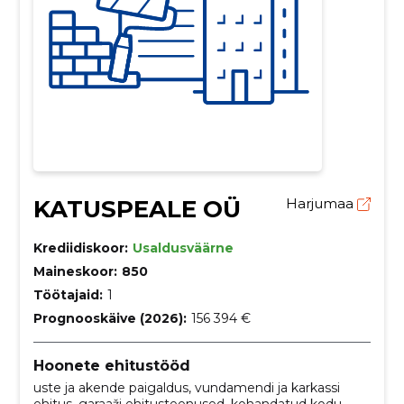
KATUSPEALE OÜ
Harjumaa
Krediidiskoor:
Usaldusväärne
Maineskoor:
850
Töötajaid:
1
Prognooskäive (2026):
156 394 €
Hoonete ehitustööd
uste ja akende paigaldus, vundamendi ja karkassi
ehitus, garaaži ehitusteenused, kohandatud kodu