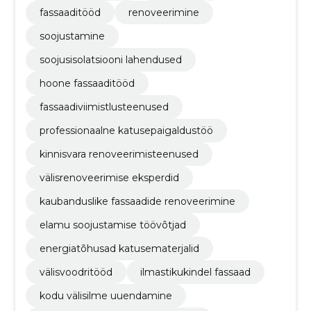
fassaaditööd
renoveerimine
soojustamine
soojusisolatsiooni lahendused
hoone fassaaditööd
fassaadiviimistlusteenused
professionaalne katusepaigaldustöö
kinnisvara renoveerimisteenused
välisrenoveerimise eksperdid
kaubanduslike fassaadide renoveerimine
elamu soojustamise töövõtjad
energiatõhusad katusematerjalid
välisvoodritööd
ilmastikukindel fassaad
kodu välisilme uuendamine