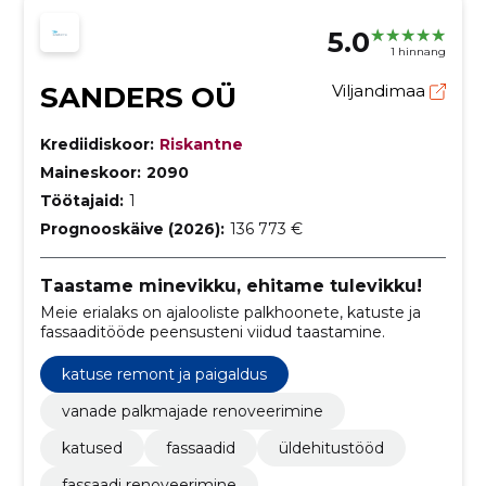
5.0
1 hinnang
SANDERS OÜ
Viljandimaa
Krediidiskoor:
Riskantne
Maineskoor:
2090
Töötajaid:
1
Prognooskäive (2026):
136 773 €
Taastame minevikku, ehitame tulevikku!
Meie erialaks on ajalooliste palkhoonete, katuste ja
fassaaditööde peensusteni viidud taastamine.
katuse remont ja paigaldus
vanade palkmajade renoveerimine
katused
fassaadid
üldehitustööd
fassaadi renoveerimine