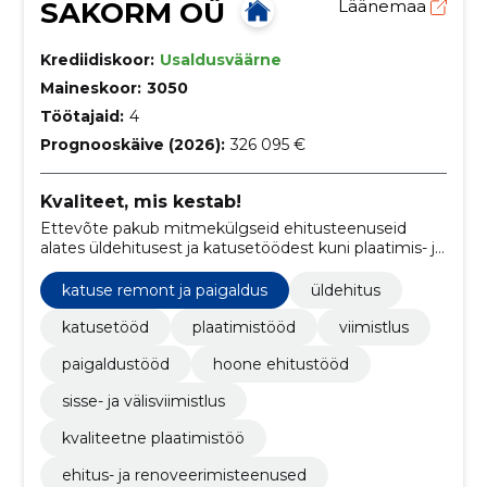
SAKORM OÜ
Läänemaa
Krediidiskoor:
Usaldusväärne
Maineskoor:
3050
Töötajaid:
4
Prognooskäive (2026):
326 095 €
Kvaliteet, mis kestab!
Ettevõte pakub mitmekülgseid ehitusteenuseid
alates üldehitusest ja katusetöödest kuni plaatimis- ja
viimistlustöödeni.
katuse remont ja paigaldus
üldehitus
katusetööd
plaatimistööd
viimistlus
paigaldustööd
hoone ehitustööd
sisse- ja välisviimistlus
kvaliteetne plaatimistöö
ehitus- ja renoveerimisteenused