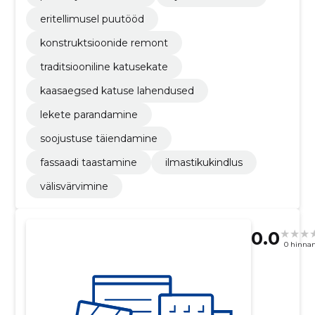
eritellimusel puutööd
konstruktsioonide remont
traditsiooniline katusekate
kaasaegsed katuse lahendused
lekete parandamine
soojustuse täiendamine
fassaadi taastamine
ilmastikukindlus
välisvärvimine
0.0
0 hinna