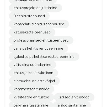
ehitusprojektide juhtimine
üldehitusteenused
kohandatud ehituslahendused
katusekatte teenused
professionaalsed ehitusteenused
vana palkehitis renoveerimine
ajaloolise palkehitise restaureerimine
välisseina uuendamine
ehitus ja konstruktsioon
elamuehituse ettevõtjad
kommertsehitustööd
kvaliteetne ehitustöö
üldised ehitustööd
palkmaja taastamine
ajaloo säilitamine