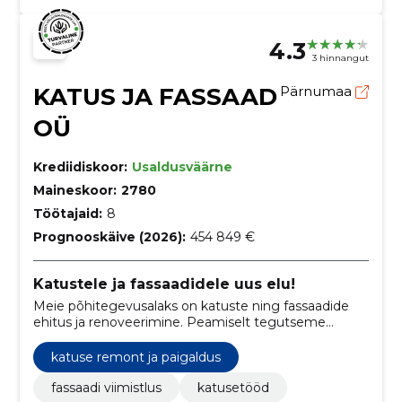
4.3
3 hinnangut
KATUS JA FASSAAD
Pärnumaa
OÜ
Krediidiskoor:
Usaldusväärne
Maineskoor:
2780
Töötajaid:
8
Prognooskäive (2026):
454 849 €
Katustele ja fassaadidele uus elu!
Meie põhitegevusalaks on katuste ning fassaadide
ehitus ja renoveerimine. Peamiselt tegutseme
Pärnumaal, Läänemaal ning Saaremaal.
katuse remont ja paigaldus
fassaadi viimistlus
katusetööd