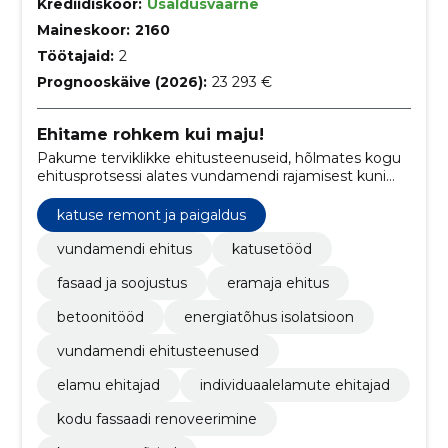
Krediidiskoor:
Usaldusväärne
Maineskoor:
2160
Töötajaid:
2
Prognooskäive (2026):
23 293 €
Ehitame rohkem kui maju!
Pakume terviklikke ehitusteenuseid, hõlmates kogu
ehitusprotsessi alates vundamendi rajamisest kuni
viimaste katuseviimistlustöödeni.
katuse remont ja paigaldus
vundamendi ehitus
katusetööd
fasaad ja soojustus
eramaja ehitus
betoonitööd
energiatõhus isolatsioon
vundamendi ehitusteenused
elamu ehitajad
individuaalelamute ehitajad
kodu fassaadi renoveerimine