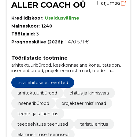
ALLER COACH OÜ
Harjumaa
Krediidiskoor:
Usaldusväärne
Maineskoor:
1240
Töötajaid:
3
Prognooskäive (2026):
1 470 571 €
Tööriistade tootmine
arhitektuuribürood, keskkonnaalane konsultatsioon,
inseneribürood, projekteerimisfirmad, teede- ja
sillaehitus, arhitektuuri projekteerimisteenused,
teedeehituse teenused, taristu ehitus, elamuehituse
tsiviilehituse ettevõtted
teenused, kinnisvaraarenduse ettevõtted
arhitektuuribürood
ehitus ja kinnisvara
inseneribürood
projekteerimisfirmad
teede- ja sillaehitus
teedeehituse teenused
taristu ehitus
elamuehituse teenused