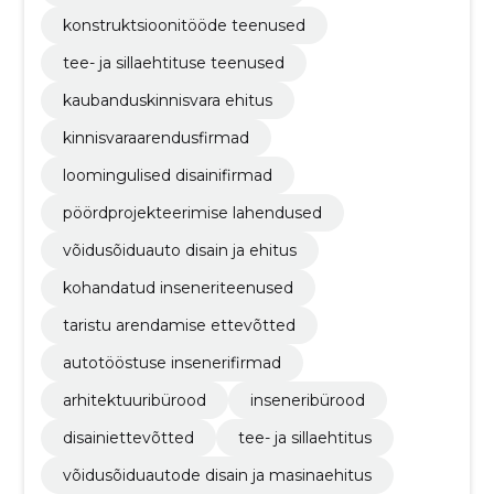
konstruktsioonitööde teenused
tee- ja sillaehtituse teenused
kaubanduskinnisvara ehitus
kinnisvaraarendusfirmad
loomingulised disainifirmad
pöördprojekteerimise lahendused
võidusõiduauto disain ja ehitus
kohandatud inseneriteenused
taristu arendamise ettevõtted
autotööstuse insenerifirmad
arhitektuuribürood
inseneribürood
disainiettevõtted
tee- ja sillaehtitus
võidusõiduautode disain ja masinaehitus