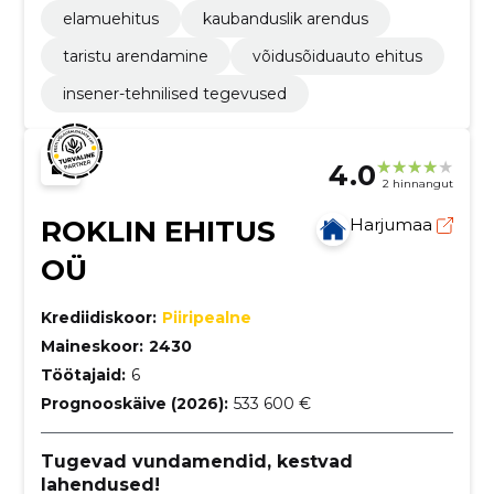
elamuehitus
kaubanduslik arendus
taristu arendamine
võidusõiduauto ehitus
insener-tehnilised tegevused
4.0
2 hinnangut
ROKLIN EHITUS
Harjumaa
OÜ
Krediidiskoor:
Piiripealne
Maineskoor:
2430
Töötajaid:
6
Prognooskäive (2026):
533 600 €
Tugevad vundamendid, kestvad
lahendused!