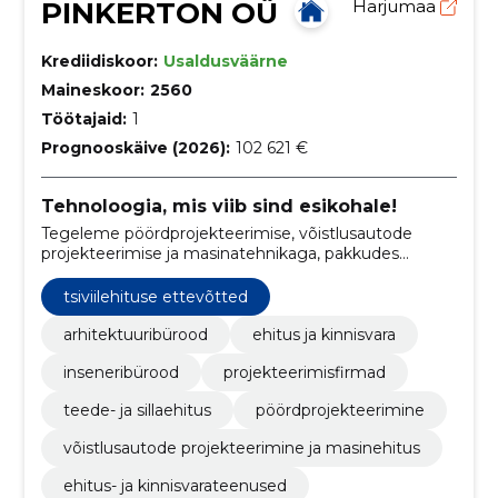
PINKERTON OÜ
Harjumaa
Krediidiskoor:
Usaldusväärne
Maineskoor:
2560
Töötajaid:
1
Prognooskäive (2026):
102 621 €
Tehnoloogia, mis viib sind esikohale!
Tegeleme pöördprojekteerimise, võistlusautode
projekteerimise ja masinatehnikaga, pakkudes
innovatiivseid ja kvaliteetseid inseneriteenuseid.
tsiviilehituse ettevõtted
arhitektuuribürood
ehitus ja kinnisvara
inseneribürood
projekteerimisfirmad
teede- ja sillaehitus
pöördprojekteerimine
võistlusautode projekteerimine ja masinehitus
ehitus- ja kinnisvarateenused