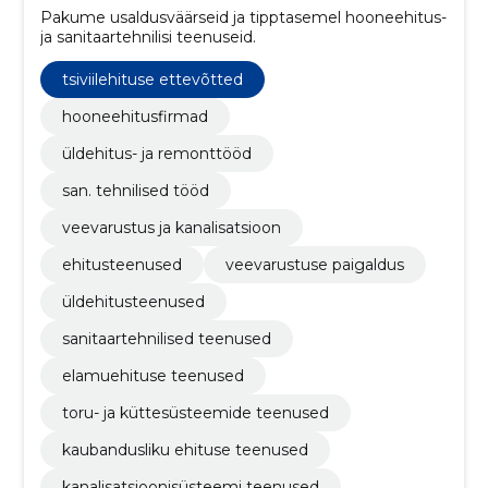
Pakume usaldusväärseid ja tipptasemel hooneehitus-
ja sanitaartehnilisi teenuseid.
tsiviilehituse ettevõtted
hooneehitusfirmad
üldehitus- ja remonttööd
san. tehnilised tööd
veevarustus ja kanalisatsioon
ehitusteenused
veevarustuse paigaldus
üldehitusteenused
sanitaartehnilised teenused
elamuehituse teenused
toru- ja küttesüsteemide teenused
kaubandusliku ehituse teenused
kanalisatsioonisüsteemi teenused