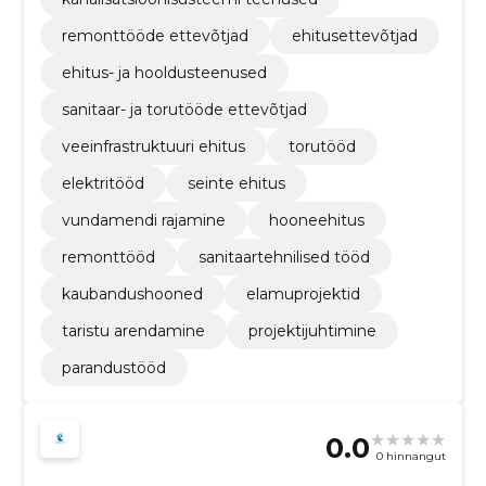
remonttööde ettevõtjad
ehitusettevõtjad
ehitus- ja hooldusteenused
sanitaar- ja torutööde ettevõtjad
veeinfrastruktuuri ehitus
torutööd
elektritööd
seinte ehitus
vundamendi rajamine
hooneehitus
remonttööd
sanitaartehnilised tööd
kaubandushooned
elamuprojektid
taristu arendamine
projektijuhtimine
parandustööd
0.0
0 hinnangut