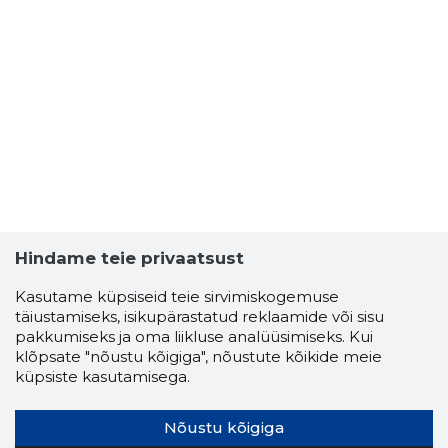
Hindame teie privaatsust
Kasutame küpsiseid teie sirvimiskogemuse
täiustamiseks, isikupärastatud reklaamide või sisu
pakkumiseks ja oma liikluse analüüsimiseks. Kui
klõpsate "nõustu kõigiga", nõustute kõikide meie
küpsiste kasutamisega.
Nõustu kõigiga