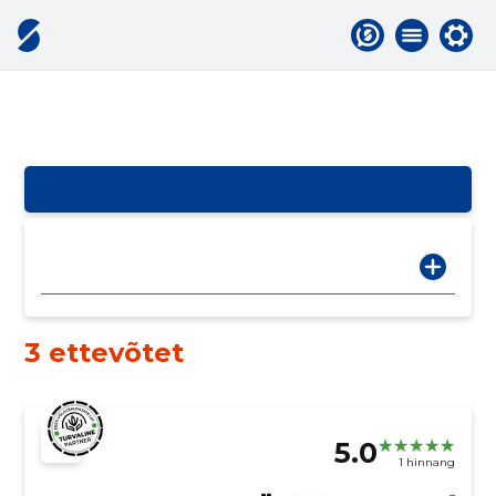
3 ettevõtet
5.0
1 hinnang