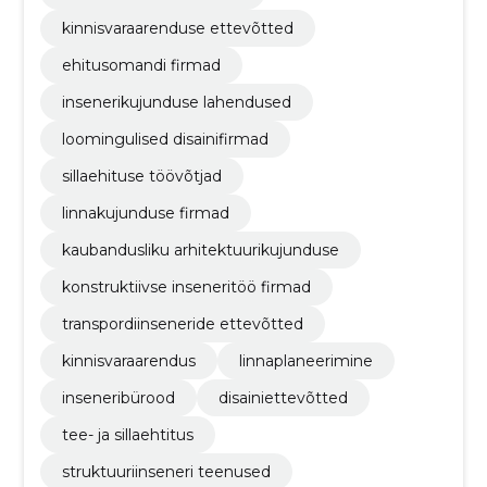
kinnisvaraarenduse ettevõtted
ehitusomandi firmad
insenerikujunduse lahendused
loomingulised disainifirmad
sillaehituse töövõtjad
linnakujunduse firmad
kaubandusliku arhitektuurikujunduse
konstruktiivse inseneritöö firmad
transpordiinseneride ettevõtted
kinnisvaraarendus
linnaplaneerimine
inseneribürood
disainiettevõtted
tee- ja sillaehtitus
struktuuriinseneri teenused