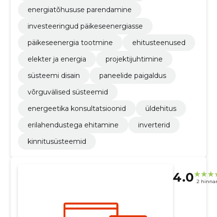
energiatõhususe parendamine
investeeringud päikeseenergiasse
päikeseenergia tootmine
ehitusteenused
elekter ja energia
projektijuhtimine
süsteemi disain
paneelide paigaldus
võrguvälised süsteemid
energeetika konsultatsioonid
üldehitus
erilahendustega ehitamine
inverterid
kinnitusüsteemid
4.0
2 hinna