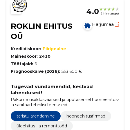
4.0
2 hinnangut
ROKLIN EHITUS
Harjumaa
OÜ
Krediidiskoor:
Piiripealne
Maineskoor:
2430
Töötajaid:
6
Prognooskäive (2026):
533 600 €
Tugevad vundamendid, kestvad
lahendused!
Pakume usaldusväärseid ja tipptasemel hooneehitus-
ja sanitaartehnilisi teenuseid.
taristu arendamine
hooneehitusfirmad
üldehitus- ja remonttööd