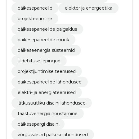
päikesepaneelid
elekter ja energeetika
projekteerimine
päikesepaneelide paigaldus
päikesepaneelide müük
päikeseenergia süsteemid
üldehituse lepingud
projektijuhtimise teenused
päikesepaneelide lahendused
elektri- ja energiateenused
jätkusuutliku disaini lahendused
taastuvenergia nõustamine
päikesepargi disain
võrguvälised päikeselahendused