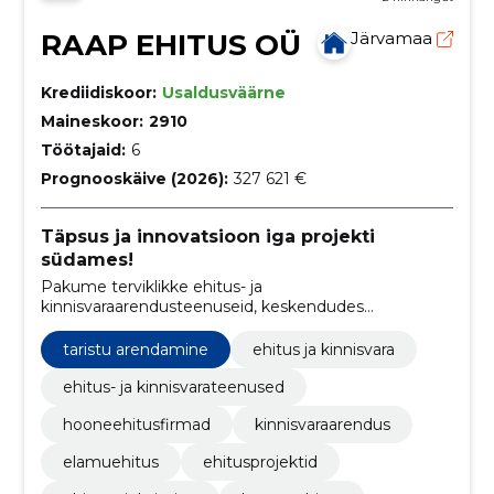
RAAP EHITUS OÜ
Järvamaa
Krediidiskoor:
Usaldusväärne
Maineskoor:
2910
Töötajaid:
6
Prognooskäive (2026):
327 621 €
Täpsus ja innovatsioon iga projekti
südames!
Pakume terviklikke ehitus- ja
kinnisvaraarendusteenuseid, keskendudes
kvaliteedile ja innovatsioonile.
taristu arendamine
ehitus ja kinnisvara
ehitus- ja kinnisvarateenused
hooneehitusfirmad
kinnisvaraarendus
elamuehitus
ehitusprojektid