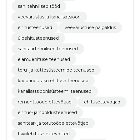
san. tehnilised tööd
veevarustus ja kanalisatsioon
ehitusteenused
veevarustuse paigaldus
üldehitusteenused
sanitaartehnilised teenused
elamuehituse teenused
toru- ja küttesüsteemide teenused
kaubandusliku ehituse teenused
kanalisatsioonisüsteemi teenused
remonttööde ettevõtjad
ehitusettevõtjad
ehitus- ja hooldusteenused
sanitaar- ja torutööde ettevõtjad
tsiviilehituse ettevõtted