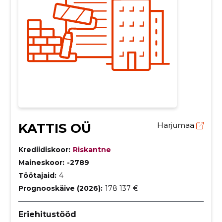
KATTIS OÜ
Harjumaa
Krediidiskoor:
Riskantne
Maineskoor:
-2789
Töötajaid:
4
Prognooskäive (2026):
178 137 €
Eriehitustööd