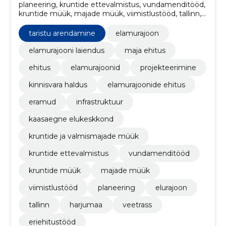
planeering, kruntide ettevalmistus, vundamenditööd,
kruntide müük, majade müük, viimistlustööd, tallinn,
veetrass, harjumaa, kruntide ja valmismajade müük
taristu arendamine
elamurajoon
elamurajooni laiendus
maja ehitus
ehitus
elamurajoonid
projekteerimine
kinnisvara haldus
elamurajoonide ehitus
eramud
infrastruktuur
kaasaegne elukeskkond
kruntide ja valmismajade müük
kruntide ettevalmistus
vundamenditööd
kruntide müük
majade müük
viimistlustööd
planeering
elurajoon
tallinn
harjumaa
veetrass
eriehitustööd