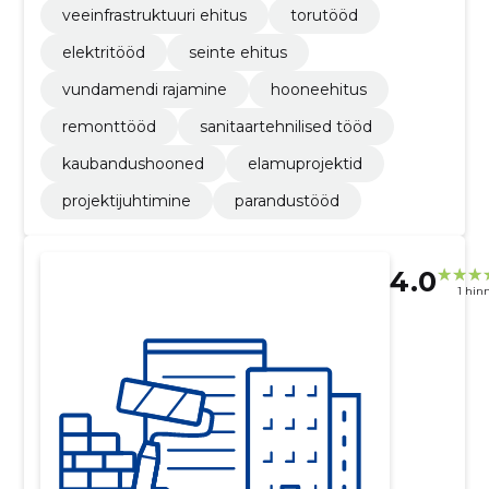
veeinfrastruktuuri ehitus
torutööd
elektritööd
seinte ehitus
vundamendi rajamine
hooneehitus
remonttööd
sanitaartehnilised tööd
kaubandushooned
elamuprojektid
projektijuhtimine
parandustööd
4.0
1 hin