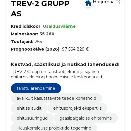
TREV-2 GRUPP
Harjumaa
AS
Krediidiskoor:
Usaldusväärne
Maineskoor:
35 260
Töötajaid:
266
Prognooskäive (2026):
97 564 829 €
Kestvad, säästlikud ja nutikad lahendused!
TREV-2 Grupp on taristuobjektide ja rajatiste
ehitamisele ning hooldamisele keskendunud
ettevõte.
taristu arendamine
avalikult kasutatavate teede korrashoid
ehitise audit
ehitusprojekti ekspertiis
ehitusuuringud
gaasipaigaldise ehitamine
liikluskorralduse projektide tegemine