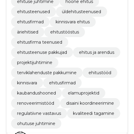
ehituse juhtimine
hoone ehitus
ehitusteenused
üldehitusteenused
ehitusfirmad
kinnisvara ehitus
äriehitised
ehitustööstus
ehitusfirma teenused
ehitusteenuse pakkujad
ehitus ja arendus
projektijuhtimine
terviklahenduste pakkumine
ehitustööd
kinnisvara
ehitusfirmad
kaubandushooned
elamuprojektid
renoveerimistööd
disaini koordineerimine
regulatiivne vastavus
kvaliteedi tagamine
ohutuse juhtimine