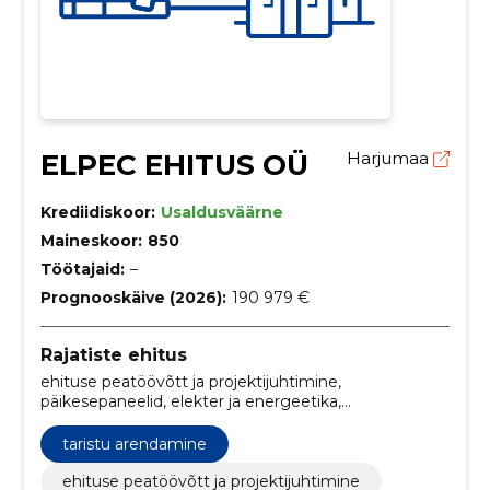
ELPEC EHITUS OÜ
Harjumaa
Krediidiskoor:
Usaldusväärne
Maineskoor:
850
Töötajaid:
–
Prognooskäive (2026):
190 979 €
Rajatiste ehitus
ehituse peatöövõtt ja projektijuhtimine,
päikesepaneelid, elekter ja energeetika,
Projekteerimine, päikesepaneelide paigaldus,
päikesepaneelide müük, päikeseenergia süsteemid,
taristu arendamine
üldehituse lepingud, projektijuhtimise teenused,
päikesepaneelide lahendused
ehituse peatöövõtt ja projektijuhtimine