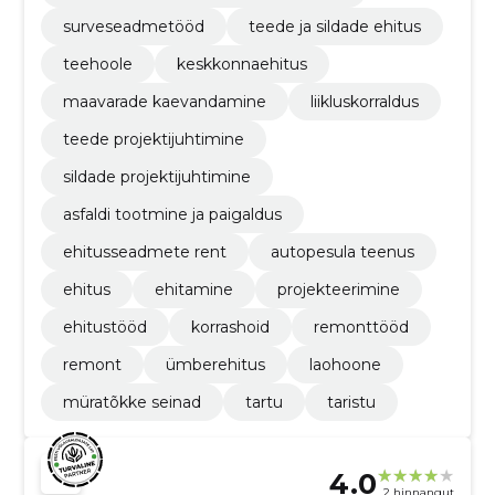
surveseadmetööd
teede ja sildade ehitus
teehoole
keskkonnaehitus
maavarade kaevandamine
liikluskorraldus
teede projektijuhtimine
sildade projektijuhtimine
asfaldi tootmine ja paigaldus
ehitusseadmete rent
autopesula teenus
ehitus
ehitamine
projekteerimine
ehitustööd
korrashoid
remonttööd
remont
ümberehitus
laohoone
müratõkke seinad
tartu
taristu
4.0
2 hinnangut