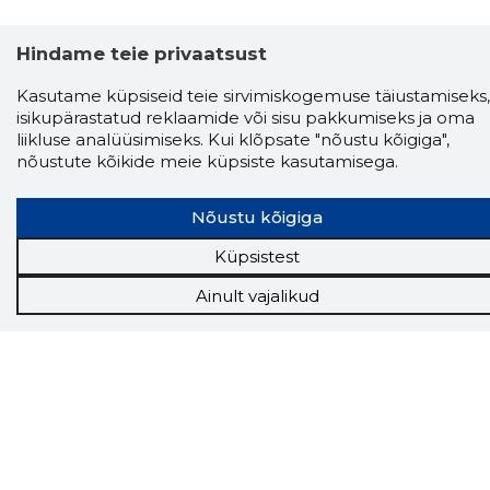
Hindame teie privaatsust
Storybook
Chrome laiendus
Kasutame küpsiseid teie sirvimiskogemuse täiustamiseks,
isikupärastatud reklaamide või sisu pakkumiseks ja oma
liikluse analüüsimiseks. Kui klõpsate "nõustu kõigiga",
Storybooki laiendus ütleb Sulle, mis firma
nõustute kõikide meie küpsiste kasutamisega.
veebilehel Sa parajasti viibid ja kui usaldusväärne
see firma täna on.
LAADI LAIENDUS ALLA
Nõustu kõigiga
Küpsistest
Näed helistaja tausta!
Storybooki Äpp toob
Ainult vajalikud
Sinuni
OTSEKONTAKTID
400 000 Eesti
ettevõtte ja isikute kohta (juhid, ametnikud).
Andmed on rikastatud maksevõime ja
finantsinfoga.
Tööriistad