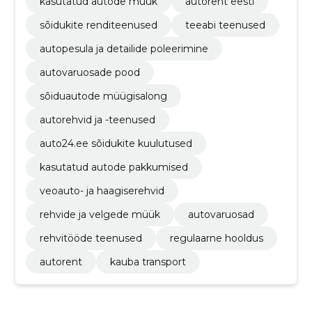
kasutatud autode müük
autorent eesti
sõidukite renditeenused
teeabi teenused
autopesula ja detailide poleerimine
autovaruosade pood
sõiduautode müügisalong
autorehvid ja -teenused
auto24.ee sõidukite kuulutused
kasutatud autode pakkumised
veoauto- ja haagiserehvid
rehvide ja velgede müük
autovaruosad
rehvitööde teenused
regulaarne hooldus
autorent
kauba transport