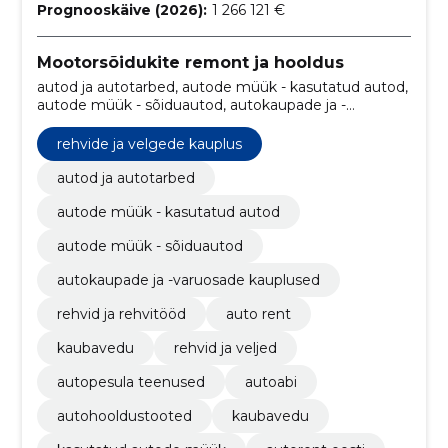
Prognooskäive (2026):
1 266 121 €
Mootorsõidukite remont ja hooldus
autod ja autotarbed, autode müük - kasutatud autod,
autode müük - sõiduautod, autokaupade ja -
varuosade kauplused, rehvid ja rehvitööd, Auto rent,
kaubavedu, rehvid ja veljed, autopesula teenused,
rehvide ja velgede kauplus
autoabi
autod ja autotarbed
autode müük - kasutatud autod
autode müük - sõiduautod
autokaupade ja -varuosade kauplused
rehvid ja rehvitööd
auto rent
kaubavedu
rehvid ja veljed
autopesula teenused
autoabi
autohooldustooted
kaubavedu