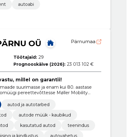
ent
autoabi
PÄRNU OÜ
Pärnumaa
Töötajaid:
29
Prognooskäive (2026):
23 013 102 €
tu, millel on garantii!
amaade suurimasse ja enam kui 80. aastase
müügi pereettevõttesse Møller Mobility
autod ja autotarbed
tod
autode müük - kaubikud
utod
kasutatud autod
teenindus
liising ja kindlustus
autovahetus