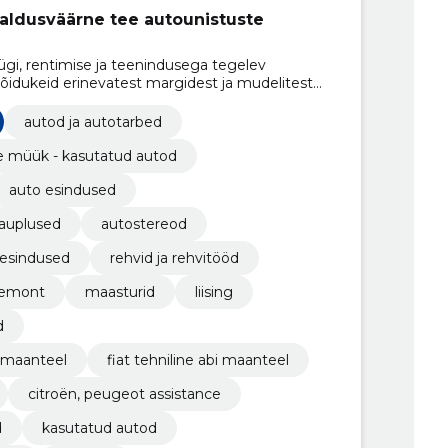
aldusväärne tee autounistuste
i, rentimise ja teenindusega tegelev
 sõidukeid erinevatest margidest ja mudelitest
sealhulgas hooldust, remonti ja varuosade
autod ja autotarbed
 müük - kasutatud autod
auto esindused
kauplused
autostereod
esindused
rehvid ja rehvitööd
remont
maasturid
liising
d
i maanteel
fiat tehniline abi maanteel
citroën, peugeot assistance
d
kasutatud autod