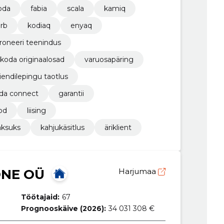
oda
fabia
scala
kamiq
rb
kodiaq
enyaq
roneeri teenindus
koda originaalosad
varuosapäring
liendilepingu taotlus
da connect
garantii
od
liising
aksuks
kahjukäsitlus
äriklient
NE OÜ
Harjumaa
Töötajaid:
67
Prognooskäive (2026):
34 031 308 €