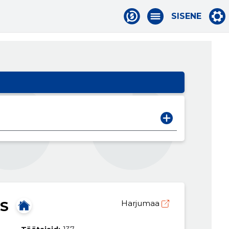
SISENE
AS
Harjumaa