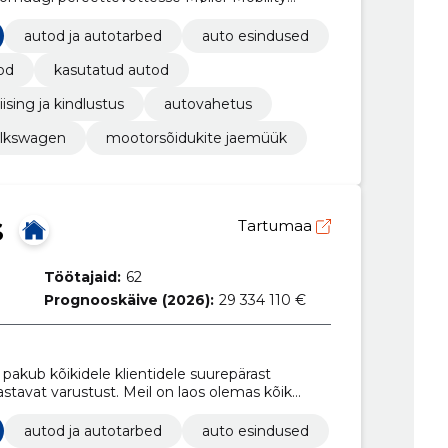
autod ja autotarbed
auto esindused
od
kasutatud autod
liising ja kindlustus
autovahetus
lkswagen
mootorsõidukite jaemüük
S
Tartumaa
Töötajaid:
62
Prognooskäive (2026):
29 334 110 €
pakub kõikidele klientidele suurepärast
stavat varustust. Meil on laos olemas kõik
ng tule proovisõidule, et näha ja tunda seda
autod ja autotarbed
auto esindused