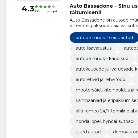
Auto Bassadone - Sinu us
4.3
306 hinnangut
täitumiseni!
Auto Bassadone on autode müüg
ettevõte, pakkudes laia valikut
ning mitmesuguseid teenuseid, 
müüki.
autode müük - sõiduautod
auto lisavarustus
autode
autode müük - kaubikud
autokaupade ja -varuosade 
autorehvid ja rehvitööd
mootorsõidukite hooldus ja 
kampaaniad ja eripakkumise
alfa romeo 24/7 tehniline ab
honda, opel, hyndai autoabi
uued autod
demoauto