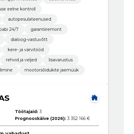
se eelne kontroll
autopesulateenused
toabi 24/7
garantiiremont
dialoog-vastuvõtt
kere- ja värvitööd
rehvid ja veljed
lisavarustus
llimine
mootorsõidukite jaemüük
AS
Töötajaid:
3
Prognooskäive (2026):
3 352 166 €
em vabadust