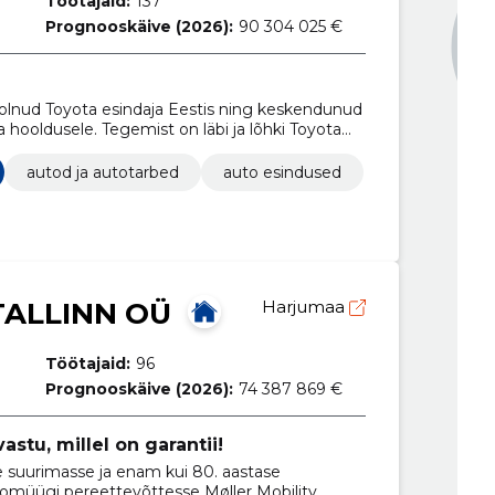
Töötajaid:
137
Prognooskäive (2026):
90 304 025 €
olnud Toyota esindaja Eestis ning keskendunud
a hooldusele. Tegemist on läbi ja lõhki Toyota
autod ja autotarbed
auto esindused
TALLINN OÜ
Harjumaa
Töötajaid:
96
Prognooskäive (2026):
74 387 869 €
tu, millel on garantii!
 suurimasse ja enam kui 80. aastase
müügi pereettevõttesse Møller Mobility