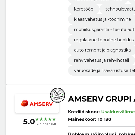
keretööd
tehnoülevaatu
klaasivahetus ja -toonimine
mobiilsusgarantii - tasuta au
regulaarne tehniline hooldus
auto remont ja diagnostika
rehvivahetus ja rehvihotell
varuosade ja lisavarustuse te
AMSERV GRUPI 
Krediidiskoor:
Usaldusväärne
5.0
Maineskoor:
10 130
2 hinnangut
Rohkem võimalusi, rohk