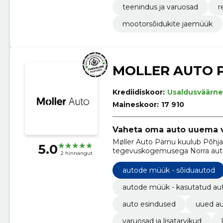
teenindus ja varuosad
r
mootorsõidukite jaemüük
MOLLER AUTO 
Krediidiskoor:
Usaldusväärne
Maineskoor:
17 910
Vaheta oma auto uuema vas
Møller Auto Pärnu kuulub Põhj
5.0
tegevuskogemusega Norra auto
2 hinnangut
Group.
autode müük - sõiduautod
autode müük - kasutatud au
auto esindused
uued a
varuosad ja lisatarvikud