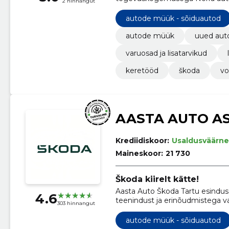
2 hinnangut
Group.
autode müük - sõiduautod
autode müük
uued aut
varuosad ja lisatarvikud
keretööd
škoda
vo
AASTA AUTO A
Krediidiskoor:
Usaldusväärne
Maineskoor:
21 730
Škoda kiirelt kätte!
Aasta Auto Škoda Tartu esindus 
4.6
teenindust ja erinõudmistega va
303 hinnangut
vajalikud mudelid ja varuosad ni
erilist Škoda kogemust!
autode müük - sõiduautod