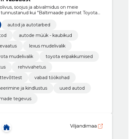
livus, soojus ja abivalmidus on meie
n tunnustanud kui "Baltimaade parimat Toyota
ärtused ootavad teid kõigis meie esindustes üle
autod ja autotarbed
tod
autode müük - kaubikud
evaatus
lexus mudelivalik
yota mudelivalik
toyota eripakkumised
tus
rehvivahetus
ttevõttest
vabad töökohad
seerimine ja kindlustus
uued autod
irmade tegevus
Viljandimaa