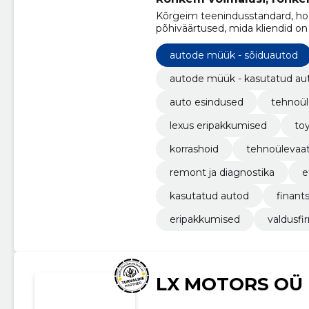
Kõrgeim teenindusstandard, hoo
põhiväärtused, mida kliendid o
klienditeenindust" ning need vä
Eesti.
autode müük - sõiduautod
autode müük - kasutatud au
auto esindused
tehnoül
lexus eripakkumised
to
korrashoid
tehnoülevaa
remont ja diagnostika
e
kasutatud autod
finant
eripakkumised
valdusf
LX MOTORS OÜ