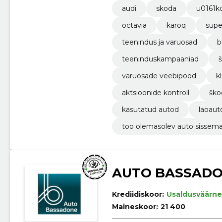
audi
skoda
u0161k
octavia
karoq
supe
teenindus ja varuosad
b
teeninduskampaaniad
š
varuosade veebipood
k
aktsioonide kontroll
ško
kasutatud autod
laoaut
too olemasolev auto sissem
AUTO BASSADO
Krediidiskoor:
Usaldusväärne
Maineskoor:
21 400