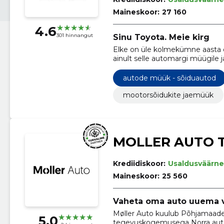
Maineskoor:
27 160
4.6
301 hinnangut
Sinu Toyota. Meie kirg
Elke on üle kolmekümne aasta 
ainult selle automargi müügile j
asjatundjatega.
autode müük - sõiduautod
mootorsõidukite jaemüük
MOLLER AUTO 
Krediidiskoor:
Usaldusväärne
Maineskoor:
25 560
Vaheta oma auto uuema vas
Møller Auto kuulub Põhjamaade
5.0
tegevuskogemusega Norra auto