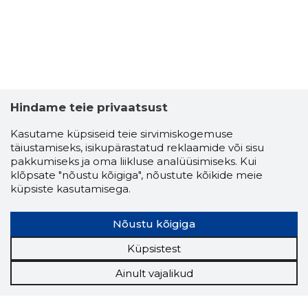
Hindame teie privaatsust
Kasutame küpsiseid teie sirvimiskogemuse
täiustamiseks, isikupärastatud reklaamide või sisu
pakkumiseks ja oma liikluse analüüsimiseks. Kui
klõpsate "nõustu kõigiga", nõustute kõikide meie
küpsiste kasutamisega.
Nõustu kõigiga
Küpsistest
Ainult vajalikud