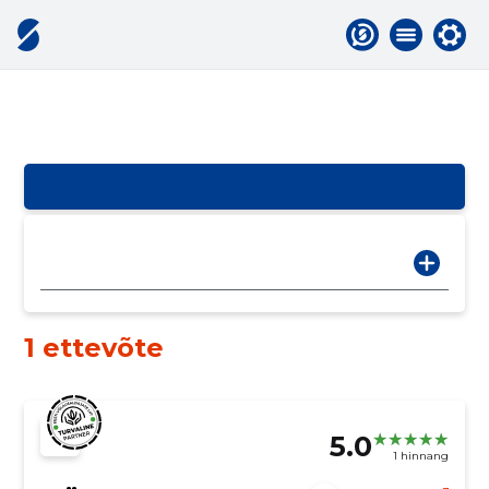
1 ettevõte
5.0
1 hinnang