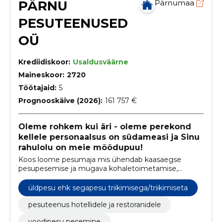
PÄRNU
Pärnumaa
PESUTEENUSED
OÜ
Krediidiskoor:
Usaldusväärne
Maineskoor:
2720
Töötajaid:
5
Prognooskäive (2026):
161 757 €
Oleme rohkem kui äri - oleme perekond
kellele personaalsus on südameasi ja Sinu
rahulolu on meie mõõdupuu!
Koos loome pesumaja mis ühendab kaasaegse
pesupesemise ja mugava kohaletoimetamise,
pakkudes neid nii majutusettevõtetele kui ka
tavaklientidele.
üldpesu ehk segapesu triikimisega/triikimiseta
pesuteenus hotellidele ja restoranidele
voodipesu pesemine