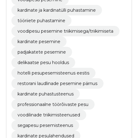
kardinate ja kardinatülli puhastamine
tööriiete puhastamine
voodipesu pesemine triikimisega/triikimiseta
kardinate pesemine
padjakatete pesemine
delikaatse pesu hooldus
hotelli pesupesemisteenus eestis
restorani laudlinade pesemine pärnus
kardinate puhastusteenus
professionaalne töörõivaste pesu
voodilinade triikimisteenused
segapesu pesemisteenus
kardinate pesulahendused