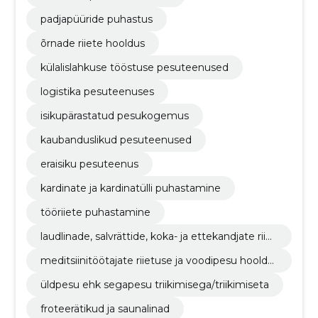
padjapüüride puhastus
õrnade riiete hooldus
külalislahkuse tööstuse pesuteenused
logistika pesuteenuses
isikupärastatud pesukogemus
kaubanduslikud pesuteenused
eraisiku pesuteenus
kardinate ja kardinatülli puhastamine
tööriiete puhastamine
laudlinade, salvrättide, koka- ja ettekandjate riiet
e pesemine
meditsiinitöötajate riietuse ja voodipesu hoolda
mine
üldpesu ehk segapesu triikimisega/triikimiseta
froteerätikud ja saunalinad