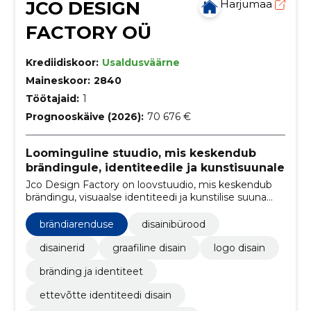
JCO DESIGN
Harjumaa
FACTORY OÜ
Krediidiskoor:
Usaldusväärne
Maineskoor:
2840
Töötajaid:
1
Prognooskäive (2026):
70 676 €
Loominguline stuudio, mis keskendub
brändingule, identiteedile ja kunstisuunale
Jco Design Factory on loovstuudio, mis keskendub
brändingu, visuaalse identiteedi ja kunstilise suuna
loomisele.
brändiarenduse
disainibürood
disainerid
graafiline disain
logo disain
bränding ja identiteet
ettevõtte identiteedi disain