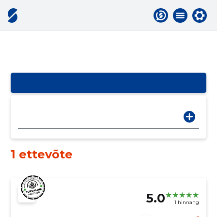
1 ettevõte
5.0
1 hinnang