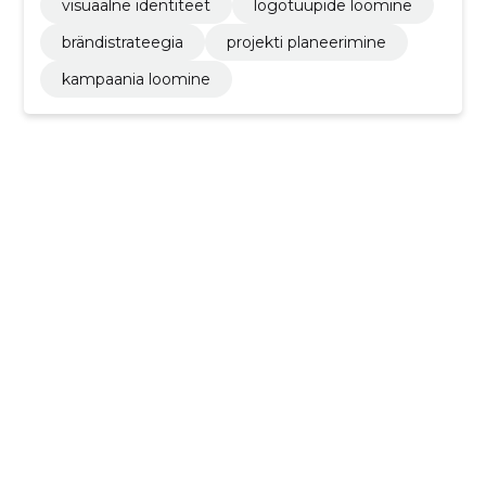
visuaalne identiteet
logotüüpide loomine
brändistrateegia
projekti planeerimine
kampaania loomine