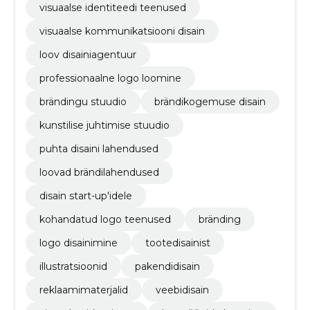
visuaalse identiteedi teenused
visuaalse kommunikatsiooni disain
loov disainiagentuur
professionaalne logo loomine
brändingu stuudio
brändikogemuse disain
kunstilise juhtimise stuudio
puhta disaini lahendused
loovad brändilahendused
disain start-up'idele
kohandatud logo teenused
bränding
logo disainimine
tootedisainist
illustratsioonid
pakendidisain
reklaamimaterjalid
veebidisain