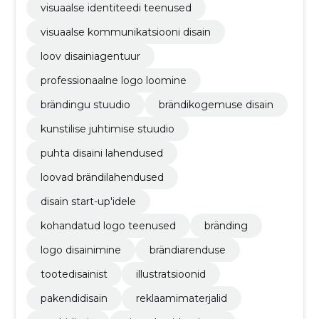
visuaalse identiteedi teenused
visuaalse kommunikatsiooni disain
loov disainiagentuur
professionaalne logo loomine
brändingu stuudio
brändikogemuse disain
kunstilise juhtimise stuudio
puhta disaini lahendused
loovad brändilahendused
disain start-up'idele
kohandatud logo teenused
bränding
logo disainimine
brändiarenduse
tootedisainist
illustratsioonid
pakendidisain
reklaamimaterjalid