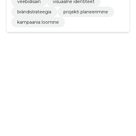
veebidisain
visuaalne identiteet
brändistrateegia
projekti planeerimine
kampaania loomine