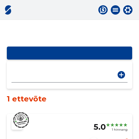
1 ettevõte
5.0
1 hinnang