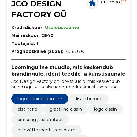
JCO DESIGN
Harjumaa
FACTORY OÜ
Krediidiskoor:
Usaldusväärne
Maineskoor:
2840
Töötajaid:
1
Prognooskäive (2026):
70 676 €
Loominguline stuudio, mis keskendub
brändingule, identiteedile ja kunstisuunale
Jco Design Factory on loovstuudio, mis keskendub
brändingu, visuaalse identiteedi ja kunstilise suuna
loomisele.
logotüüpide loomine
disainibürood
disainerid
graafiline disain
logo disain
bränding ja identiteet
ettevõtte identiteedi disain