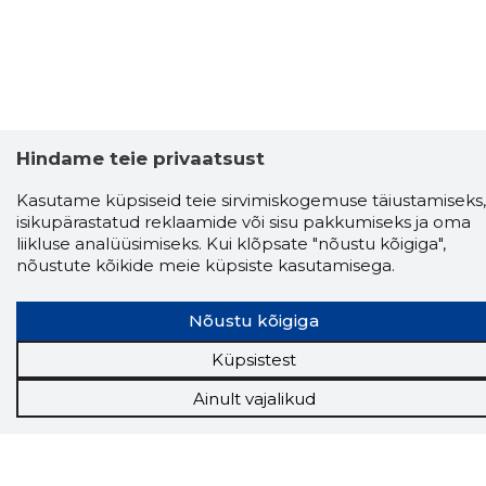
Hindame teie privaatsust
Kasutame küpsiseid teie sirvimiskogemuse täiustamiseks,
isikupärastatud reklaamide või sisu pakkumiseks ja oma
liikluse analüüsimiseks. Kui klõpsate "nõustu kõigiga",
nõustute kõikide meie küpsiste kasutamisega.
Nõustu kõigiga
Küpsistest
Ainult vajalikud
Storybook
Chrome laiendus
Storybooki laiendus ütleb Sulle, mis firma