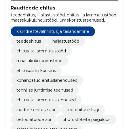
Raudteede ehitus
teedeehitus, Haljastustööd, ehitus- ja lammutustööd,
maastikukujundustööd, lumekoristusteenused,
ehitusplatsi koristus, kohandatud ehituslahendused,
tehnilise juhtimise teenused, ehitus- ja
krundi ettevalmistus ja tasandamine
lammutusteenused, raudtee ehituse abi
teedeehitus
haljastustööd
ehitus- ja lammutustööd
maastikukujundustööd
ehitusplatsi koristus
kohandatud ehituslahendused
tehnilise juhtimise teenused
ehitus- ja lammutusteenused
raudtee ehituse abi
tee-ehituse tugi
betoonitööde abi
ohutustõkete paigaldus