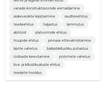
seinte ja lagede ettevalmistus
vanade konstruktsioonide eemaldamine
raskeveokite käsitsemine
raudteeehitus
teedeehitus
haljastus
lammutus
abitööd
platvormide ehitus
truupide ehitus
pinnase ettevalmistamine
liiprite vahetus
ballastikillustiku puhastus
rööbaste keevitamine
pöörmete vahetus
liiva- ja killustikualuste ehitus
teeäärte hooldus