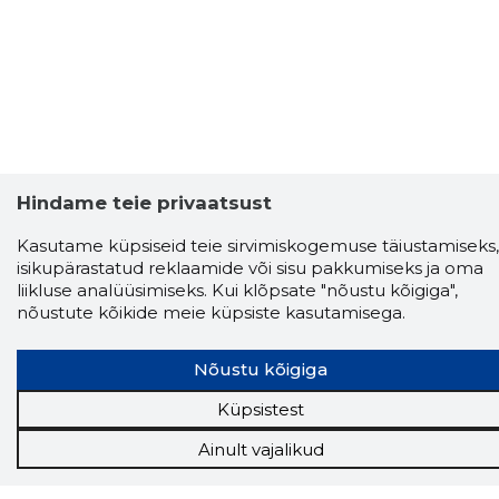
Hindame teie privaatsust
Kasutame küpsiseid teie sirvimiskogemuse täiustamiseks,
isikupärastatud reklaamide või sisu pakkumiseks ja oma
liikluse analüüsimiseks. Kui klõpsate "nõustu kõigiga",
nõustute kõikide meie küpsiste kasutamisega.
Nõustu kõigiga
Küpsistest
Ainult vajalikud
Storybook
Chrome laiendus