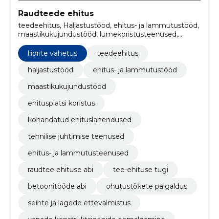
Raudteede ehitus
teedeehitus, Haljastustööd, ehitus- ja lammutustööd,
maastikukujundustööd, lumekoristusteenused,
ehitusplatsi koristus, kohandatud ehituslahendused,
tehnilise juhtimise teenused, ehitus- ja
liiprite vahetus
teedeehitus
lammutusteenused, raudtee ehituse abi
haljastustööd
ehitus- ja lammutustööd
maastikukujundustööd
ehitusplatsi koristus
kohandatud ehituslahendused
tehnilise juhtimise teenused
ehitus- ja lammutusteenused
raudtee ehituse abi
tee-ehituse tugi
betoonitööde abi
ohutustõkete paigaldus
seinte ja lagede ettevalmistus