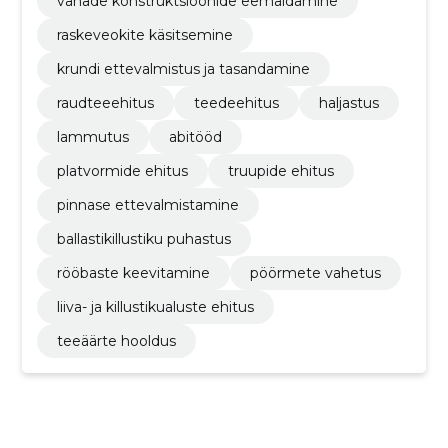
vanade konstruktsioonide eemaldamine
raskeveokite käsitsemine
krundi ettevalmistus ja tasandamine
raudteeehitus
teedeehitus
haljastus
lammutus
abitööd
platvormide ehitus
truupide ehitus
pinnase ettevalmistamine
ballastikillustiku puhastus
rööbaste keevitamine
pöörmete vahetus
liiva- ja killustikualuste ehitus
teeäärte hooldus