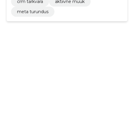
crm tarkvara
aktiivne müük
meta turundus