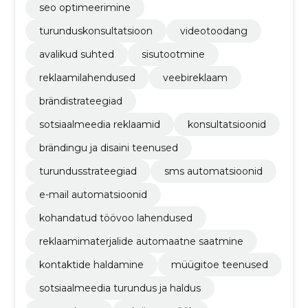
seo optimeerimine
turunduskonsultatsioon
videotoodang
avalikud suhted
sisutootmine
reklaamilahendused
veebireklaam
brändistrateegiad
sotsiaalmeedia reklaamid
konsultatsioonid
brändingu ja disaini teenused
turundusstrateegiad
sms automatsioonid
e-mail automatsioonid
kohandatud töövoo lahendused
reklaamimaterjalide automaatne saatmine
kontaktide haldamine
müügitoe teenused
sotsiaalmeedia turundus ja haldus