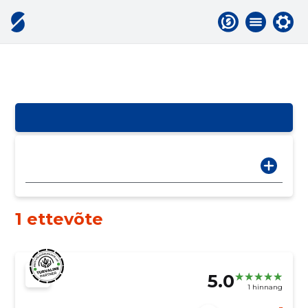
1 ettevõte
5.0
1 hinnang