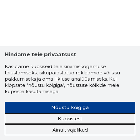
Hindame teie privaatsust
Kasutame küpsiseid teie sirvimiskogemuse
täiustamiseks, isikupärastatud reklaamide või sisu
pakkumiseks ja oma liikluse analüüsimiseks. Kui
klõpsate "nõustu kõigiga", nõustute kõikide meie
küpsiste kasutamisega.
Nõustu kõigiga
Küpsistest
Ainult vajalikud