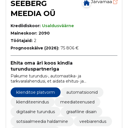
SEEBERG
Järvamaa
MEEDIA OÜ
Krediidiskoor:
Usaldusväärne
Maineskoor:
2090
Töötajaid:
2
Prognooskäive (2026):
75 806 €
Ehita oma äri koos kindla
turunduspartneriga
Pakume turundus-, automaatika- ja
tarkvaralahendusi, et aidata ehitus- ja
renoveerimisettevõtetel kasvada, saada rohkem
kontakte ja optimeerida müügiprotsesse.
klienditoe platvorm
automatsioonid
klienditeenindus
meediateenused
digitaalne turundus
graafiline disain
sotsiaalmeedia haldamine
veebiarendus