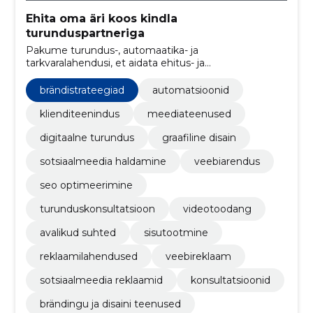
Ehita oma äri koos kindla
turunduspartneriga
Pakume turundus-, automaatika- ja
tarkvaralahendusi, et aidata ehitus- ja
renoveerimisettevõtetel kasvada, saada rohkem
kontakte ja optimeerida müügiprotsesse.
brändistrateegiad
automatsioonid
klienditeenindus
meediateenused
digitaalne turundus
graafiline disain
sotsiaalmeedia haldamine
veebiarendus
seo optimeerimine
turunduskonsultatsioon
videotoodang
avalikud suhted
sisutootmine
reklaamilahendused
veebireklaam
sotsiaalmeedia reklaamid
konsultatsioonid
brändingu ja disaini teenused