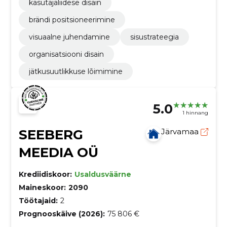
kasutajaliidese disain
brändi positsioneerimine
visuaalne juhendamine
sisustrateegia
organisatsiooni disain
jätkusuutlikkuse lõimimine
5.0
1 hinnang
SEEBERG
Järvamaa
MEEDIA OÜ
Krediidiskoor:
Usaldusväärne
Maineskoor:
2090
Töötajaid:
2
Prognooskäive (2026):
75 806 €