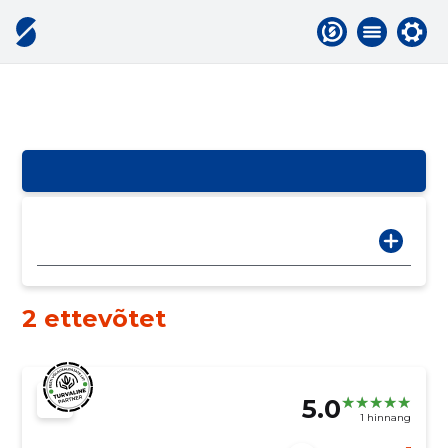
2 ettevõtet
5.0
1 hinnang