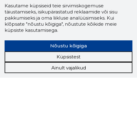
Kasutame küpsiseid teie sirvimiskogemuse
täiustamiseks, isikupärastatud reklaamide või sisu
pakkumiseks ja oma liikluse analüüsimiseks. Kui
klõpsate "nõustu kõigiga", nõustute kõikide meie
küpsiste kasutamisega.
Nõustu kõigiga
Küpsistest
Ainult vajalikud
Storybook
Chrome laiendus
Storybooki laiendus ütleb Sulle, mis firma