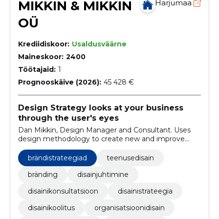
MIKKIN & MIKKIN
Harjumaa
OÜ
Krediidiskoor:
Usaldusväärne
Maineskoor:
2400
Töötajaid:
1
Prognooskäive (2026):
45 428 €
Design Strategy looks at your business
through the user's eyes
Dan Mikkin, Design Manager and Consultant. Uses
design methodology to create new and improve
existing products and services. Improving the world,
one company at a time.
brändistrateegiad
teenusedisain
bränding
disainjuhtimine
disainikonsultatsioon
disainistrateegia
disainikoolitus
organisatsioonidisain