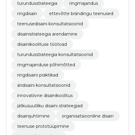
turundusstrateegia
ringmajandus
ringdisain
ettevõtte brändingu teenused
teenusedisaini konsultatsioonid
disainistrateegia arendamine
disainikoolituse töötoad
turundusstrateegia konsultatsioonid
ringmajanduse põhimõtted
ringdisaini praktikad
äridisaini konsultatsioonid
innovatiivne disainikoolitus
jätkusuutliku disaini strateegiad
disainijuhtimine
organisatsiooniline disain
teenuse prototüüpimine