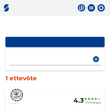
1 ettevõte
4.3
3 hinnangut