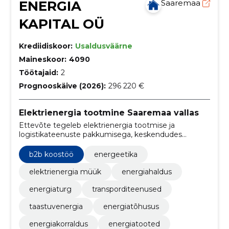
ENERGIA
Saaremaa
KAPITAL OÜ
Krediidiskoor:
Usaldusväärne
Maineskoor:
4090
Töötajaid:
2
Prognooskäive (2026):
296 220 €
Elektrienergia tootmine Saaremaa vallas
Ettevõte tegeleb elektrienergia tootmise ja
logistikateenuste pakkumisega, keskendudes
taastumatute energiaallikate kasutamisele ja
maanteekaubaveole. Meie eesmärk on pakkuda
b2b koostöö
energeetika
usaldusväärseid energialahendusi ja
transporditeenuseid äriklientidele.
elektrienergia müük
energiahaldus
energiaturg
transporditeenused
taastuvenergia
energiatõhusus
energiakorraldus
energiatooted