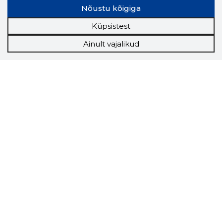
Nõustu kõigiga
Küpsistest
Ainult vajalikud
Storybook
Chrome laiendus
Storybooki laiendus ütleb Sulle, mis firma
veebilehel Sa parajasti viibid ja kui usaldusväärne
see firma täna on.
LAADI LAIENDUS ALLA
Näed helistaja tausta!
Storybooki Äpp toob
Sinuni
OTSEKONTAKTID
400 000 Eesti