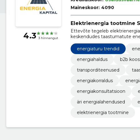
Maineskoor:
4090
Elektrienergia tootmine 
Ettevõte tegeleb elektrienergi
4.3
keskendudes taastumatute energ
3 hinnangut
maanteekaubaveole. Meie eesm
energialahendusi ja transpordite
energiaturu trendid
ene
energiahaldus
b2b koos
transporditeenused
taa
energiakorraldus
energi
energiakonsultatsioon
äri energialahendused
e
elektrienergia tootmine