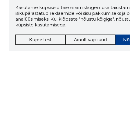
Kasutame küpsiseid teie sirvimiskogemuse täiustami
isikupärastatud reklaamide või sisu pakkumiseks ja o
analüüsimiseks. Kui klõpsate "nõustu kõigiga", nõust
küpsiste kasutamisega.
Küpsistest
Ainult vajalikud
Nõ
Storybo
Storybook
firma v
kui usa
Chrome laiendus
LAADI