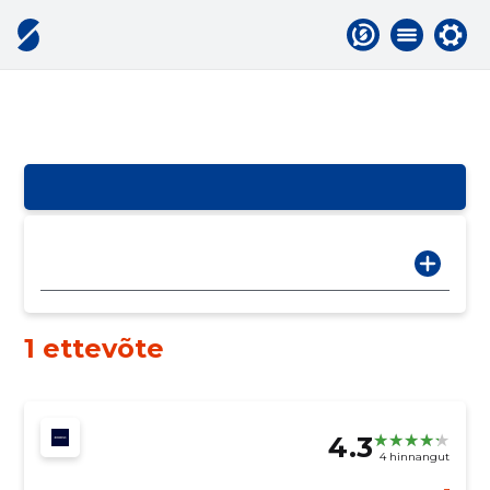
1 ettevõte
4.3
4 hinnangut