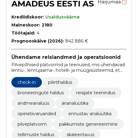
AMADEUS EESTI AS
Harjumaa
Krediidiskoor:
Usaldusväärne
Maineskoor:
2180
Töötajaid:
4
Prognooskäive (2026):
842 886 €
Ühendame reisiandmed ja operatsioonid
Pilvepõhised platvormid ja teenused, mis ühendavad
lennu-, lennujaama-, hotelli- ja müügisüsteemid, et
parandada operatiivsust, reisijate kogemust ja
andmepõhist otsustamist.
check-in
piletihaldus
broneeringute haldus
reisijate teenindus
andmeanalüüs
ärianalüütika
operatiivaruanded
ennustav analüütika
pilveplatvorm
pakkumiste genereerimine
tellimuste haldus
skaleeritavus