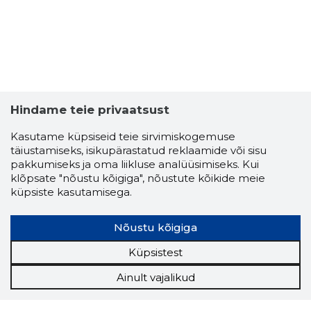
Hindame teie privaatsust
Kasutame küpsiseid teie sirvimiskogemuse
täiustamiseks, isikupärastatud reklaamide või sisu
pakkumiseks ja oma liikluse analüüsimiseks. Kui
klõpsate "nõustu kõigiga", nõustute kõikide meie
küpsiste kasutamisega.
Nõustu kõigiga
Küpsistest
Ainult vajalikud