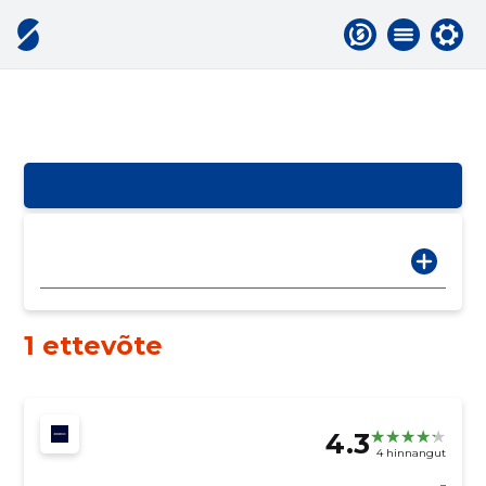
1 ettevõte
4.3
4 hinnangut