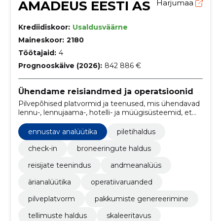
AMADEUS EESTI AS
Harjumaa
Krediidiskoor:
Usaldusväärne
Maineskoor:
2180
Töötajaid:
4
Prognooskäive (2026):
842 886 €
Ühendame reisiandmed ja operatsioonid
Pilvepõhised platvormid ja teenused, mis ühendavad
lennu-, lennujaama-, hotelli- ja müügisüsteemid, et
parandada operatiivsust, reisijate kogemust ja
andmepõhist otsustamist.
ennustav analüütika
piletihaldus
check-in
broneeringute haldus
reisijate teenindus
andmeanalüüs
ärianalüütika
operatiivaruanded
pilveplatvorm
pakkumiste genereerimine
tellimuste haldus
skaleeritavus