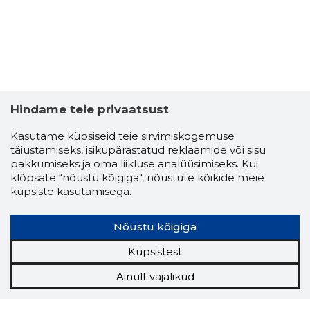
Hindame teie privaatsust
Kasutame küpsiseid teie sirvimiskogemuse
täiustamiseks, isikupärastatud reklaamide või sisu
pakkumiseks ja oma liikluse analüüsimiseks. Kui
klõpsate "nõustu kõigiga", nõustute kõikide meie
küpsiste kasutamisega.
Nõustu kõigiga
Küpsistest
Ainult vajalikud