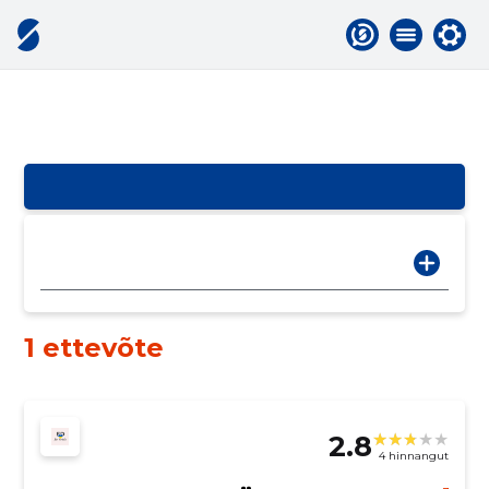
1 ettevõte
2.8
4 hinnangut