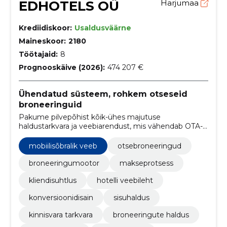
EDHOTELS OÜ
Harjumaa
Krediidiskoor:
Usaldusväärne
Maineskoor:
2180
Töötajaid:
8
Prognooskäive (2026):
474 207 €
Ühendatud süsteem, rohkem otseseid
broneeringuid
Pakume pilvepõhist kõik-ühes majutuse
haldustarkvara ja veebiarendust, mis vähendab OTA-
de mõju ning suurendab otseseid broneeringuid.
Integratsioonid ja tugi lihtsustavad
mobiilisõbralik veeb
otsebroneeringud
igapäevaoperatsioone.
broneeringumootor
makseprotsess
kliendisuhtlus
hotelli veebileht
konversioonidisain
sisuhaldus
kinnisvara tarkvara
broneeringute haldus