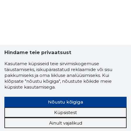
Hindame teie privaatsust
Kasutame küpsiseid teie sirvimiskogemuse
täiustamiseks, isikupärastatud reklaamide või sisu
pakkumiseks ja oma liikluse analüüsimiseks. Kui
klõpsate "nõustu kõigiga", nõustute kõikide meie
küpsiste kasutamisega.
Nõustu kõigiga
Küpsistest
Ainult vajalikud