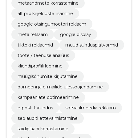
metaandmete korrastamine
alt pildikirjelduste lisamine
google otsingumootori reklaam
meta reklaam
google display
tiktoki reklaamid
muud suhtlusplatvormid
toote / teenuse analüüs
kliendiprofiili loomine
müügisõnumite kirjutamine
domeeni ja e-mailide ülessoojendamine
kampaaniate optimeerimine
e-posti turundus
sotsiaalmeedia reklaam
seo auditi ettevalmistamine
saidiplaani korrastamine