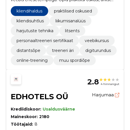
teadmist ja saad ligipääsu professionaalsele
tugivõrgustikule.
kliendihaldus
praktilised oskused
kliendisuhtlus
liikumisanalüüs
harjutuste tehnika
litsents
personaaltreeneri sertifikaat
veebikursus
distantsõpe
treeneri äri
digiturundus
online-treening
muu spordiõpe
2.8
4 hinnangut
EDHOTELS OÜ
Harjumaa
Krediidiskoor:
Usaldusväärne
Maineskoor:
2180
Töötajaid:
8