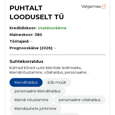
PUHTALT
Valgamaa
LOODUSELT TÜ
Krediidiskoor:
Usaldusväärne
Maineskoor:
380
Töötajaid:
–
Prognooskäive (2026):
–
Suhtekorraldus
külmad kõned uute klientide leidmiseks,
kliendinõustamine, võlahaldus, personaalne
kliendihaldus, kliendihaldus, kliendi ostupotentsiaali
kaardistamine, kliendi rahulolu küsitlused, uute
kliendihaldus
b2b müük
klientide leidmine, b2b telefonimüük, lisamüük
püsikliendile
personaalne kliendihaldus
kliendi nõustamine
personaalne võlahaldus
kliendisuhete juhtimine