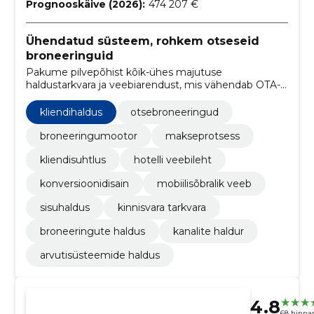
Prognooskäive (2026):
474 207 €
Ühendatud süsteem, rohkem otseseid
broneeringuid
Pakume pilvepõhist kõik-ühes majutuse
haldustarkvara ja veebiarendust, mis vähendab OTA-
de mõju ning suurendab otseseid broneeringuid.
Integratsioonid ja tugi lihtsustavad
kliendihaldus
otsebroneeringud
igapäevaoperatsioone.
broneeringumootor
makseprotsess
kliendisuhtlus
hotelli veebileht
konversioonidisain
mobiilisõbralik veeb
sisuhaldus
kinnisvara tarkvara
broneeringute haldus
kanalite haldur
arvutisüsteemide haldus
4.8
68 hinna