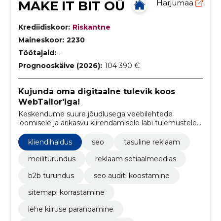
MAKE IT BIT OÜ
Harjumaa
Krediidiskoor:
Riskantne
Maineskoor:
2230
Töötajaid:
–
Prognooskäive (2026):
104 390 €
Kujunda oma digitaalne tulevik koos
WebTailor'iga!
Keskendume suure jõudlusega veebilehtede
loomisele ja ärikasvu kiirendamisele läbi tulemustele
suunatud turunduse
kliendihaldus
seo
tasuline reklaam
meiliturundus
reklaam sotiaalmeedias
b2b turundus
seo auditi koostamine
sitemapi korrastamine
lehe kiiruse parandamine