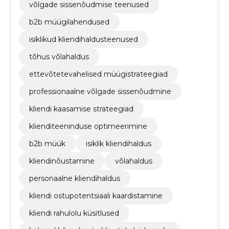
võlgade sissenõudmise teenused
b2b müügilahendused
isiklikud kliendihaldusteenused
tõhus võlahaldus
ettevõtetevahelised müügistrateegiad
professionaalne võlgade sissenõudmine
kliendi kaasamise strateegiad
klienditeeninduse optimeerimine
b2b müük
isiklik kliendihaldus
kliendinõustamine
võlahaldus
personaalne kliendihaldus
kliendi ostupotentsiaali kaardistamine
kliendi rahulolu küsitlused