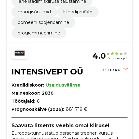
lehe laadimiskiiruse täiustamine
müügisõnumid
kliendiprofiilid
domeeni soojendamine
programmeerimine
4.0
5 hinnangut
INTENSIVEPT OÜ
Tartumaa
Krediidiskoor:
Usaldusväärne
Maineskoor:
2830
Töötajaid:
6
Prognooskäive (2026):
881 719 €
Saavuta litsents veebis omal kiirusel
Euroopa‑tunnustatud personaaltreeneri kursus
veebis enesetempoga. Õpid praktilisi oskusi, ärilist