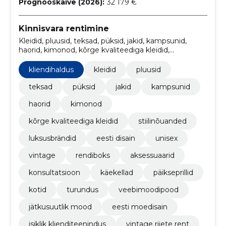
Prognooskäive (2026):
32 179 €
Kinnisvara rentimine
Kleidid, pluusid, teksad, püksid, jakid, kampsunid,
haorid, kimonod, kõrge kvaliteediga kleidid,
stiilinõuanded
kliendihaldus
kleidid
pluusid
teksad
püksid
jakid
kampsunid
haorid
kimonod
kõrge kvaliteediga kleidid
stiilinõuanded
luksusbrändid
eesti disain
unisex
vintage
rendiboks
aksessuaarid
konsultatsioon
käekellad
päikseprillid
kotid
turundus
veebimoodipood
jätkusuutlik mood
eesti moedisain
isiklik klienditeenindus
vintage riiete rent