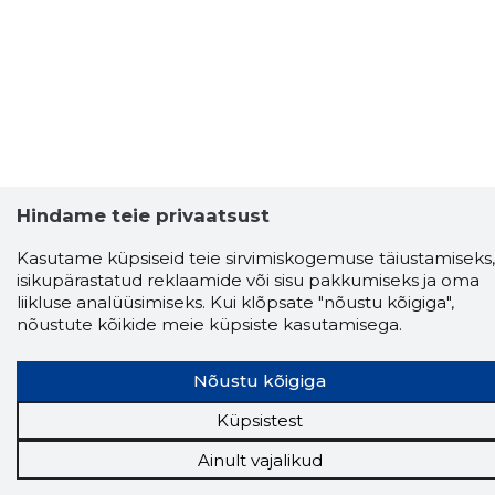
Hindame teie privaatsust
Kasutame küpsiseid teie sirvimiskogemuse täiustamiseks,
Storybook
isikupärastatud reklaamide või sisu pakkumiseks ja oma
Chrome laiendus
liikluse analüüsimiseks. Kui klõpsate "nõustu kõigiga",
nõustute kõikide meie küpsiste kasutamisega.
Storybooki laiendus ütleb Sulle, mis firma
veebilehel Sa parajasti viibid ja kui usaldusväärne
Nõustu kõigiga
see firma täna on.
LAADI LAIENDUS ALLA
Küpsistest
Ainult vajalikud
Näed helistaja tausta!
Storybooki Äpp toob