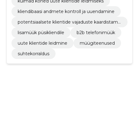
külmad kõned uute klientide leidmiseks
kliendibaasi andmete kontroll ja uuendamine
potentsiaalsete klientide vajaduste kaardistami
ne
lisamüük püsikliendile
b2b telefonimüük
uute klientide leidmine
müügiteenused
suhtekorraldus