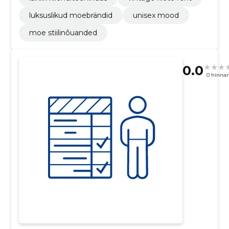
luksuslikud moebrändid
unisex mood
moe stiilinõuanded
0.0
0 hinna