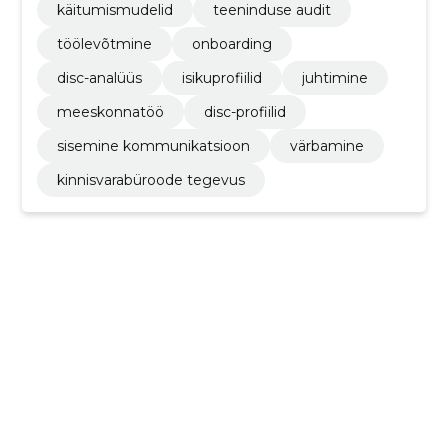
käitumismudelid
teeninduse audit
töölevõtmine
onboarding
disc-analüüs
isikuprofiilid
juhtimine
meeskonnatöö
disc-profiilid
sisemine kommunikatsioon
värbamine
kinnisvarabüroode tegevus