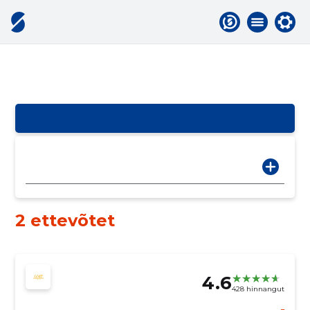
2 ettevõtet
4.6
428 hinnangut