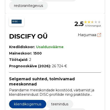
restoranitegevus
2.5
4 hinnangut
DISCIFY OÜ
Harjumaa
Krediidiskoor:
Usaldusväärne
Maineskoor:
1500
Töötajaid:
2
Prognooskäive (2026):
26 724 €
Selgemad suhted, toimivamad
meeskonnad
Parandame meeskondade koostööd, värbamist ja
klienditeenindust DISC-profiilide ning praktiliste
koolitustega.
kliendikogemus
teenindus