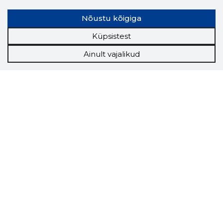
Nõustu kõigiga
Küpsistest
Ainult vajalikud
Storybook
Chrome laiendus
Storybooki laiendus ütleb Sulle, mis firma
veebilehel Sa parajasti viibid ja kui usaldusväärne
see firma täna on.
LAADI LAIENDUS ALLA
Näed helistaja tausta!
Storybooki Äpp toob