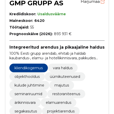
GMP GRUPP AS
Harjumaa
Krediidiskoor:
Usaldusväärne
Maineskoor:
6420
Töötajaid:
55
Prognooskäive (2026):
893 931 €
Integreeritud arendus ja pikaajaline haldus
100% Eesti grupp arendab, ehitab ja haldab
kaubandus-, elamu- ja hotellikinnisvara, pakkudes
usaldusväärset projektijuhtimist ja pikaajalist
varahaldust regionaalsetes turgudes.
kliendikogemus
vara haldus
objekthooldus
üürnikuteenused
kulude juhtimine
majutus
seminariruumid
restoraniteenus
ärikinnisvara
elamuarendus
segakasutus
projektiarendus