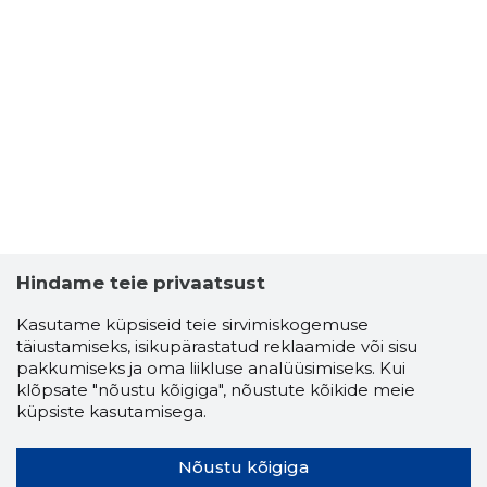
Hindame teie privaatsust
Kasutame küpsiseid teie sirvimiskogemuse
täiustamiseks, isikupärastatud reklaamide või sisu
pakkumiseks ja oma liikluse analüüsimiseks. Kui
klõpsate "nõustu kõigiga", nõustute kõikide meie
küpsiste kasutamisega.
Nõustu kõigiga