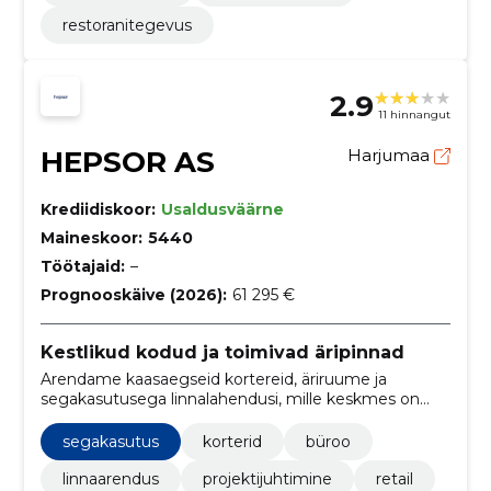
restoranitegevus
2.9
11 hinnangut
HEPSOR AS
Harjumaa
Krediidiskoor:
Usaldusväärne
Maineskoor:
5440
Töötajaid:
–
Prognooskäive (2026):
61 295 €
Kestlikud kodud ja toimivad äripinnad
Arendame kaasaegseid kortereid, äriruume ja
segakasutusega linnalahendusi, mille keskmes on
energiatõhusus, kvaliteetne arhitektuur ja
läbimõeldud avalik ruum. Pakume kogu
segakasutus
korterid
büroo
arendusprotsessi juhtimist alates planeerimisest kuni
üleandmiseni.
linnaarendus
projektijuhtimine
retail