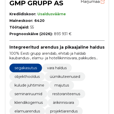
GMP GRUPP AS
Harjumaa
Krediidiskoor:
Usaldusväärne
Maineskoor:
6420
Töötajaid:
55
Prognooskäive (2026):
893 931 €
Integreeritud arendus ja pikaajaline haldus
100% Eesti grupp arendab, ehitab ja haldab
kaubandus-, elamu- ja hotellikinnisvara, pakkudes
usaldusväärset projektijuhtimist ja pikaajalist
varahaldust regionaalsetes turgudes.
segakasutus
vara haldus
objekthooldus
üürnikuteenused
kulude juhtimine
majutus
seminariruumid
restoraniteenus
kliendikogemus
ärikinnisvara
elamuarendus
projektiarendus