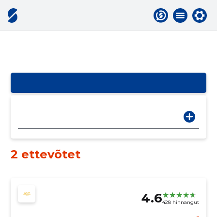
2 ettevõtet
4.6
428 hinnangut