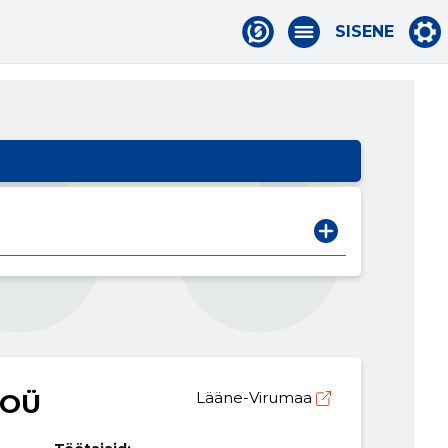
SISENE
 OÜ
Lääne-Virumaa