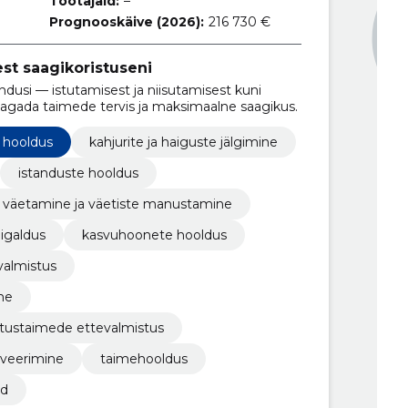
Töötajaid:
–
Prognooskäive (2026):
216 730 €
st saagikoristuseni
dusi — istutamisest ja niisutamisest kuni
t tagada taimede tervis ja maksimaalne saagikus.
 hooldus
kahjurite ja haiguste jälgimine
istanduste hooldus
väetamine ja väetiste manustamine
igaldus
kasvuhoonete hooldus
valmistus
ne
utustaimede ettevalmistus
tiveerimine
taimehooldus
ed