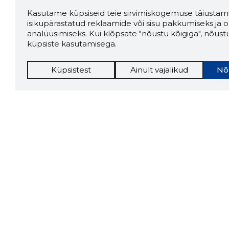
Kasutame küpsiseid teie sirvimiskogemuse täiustami
isikupärastatud reklaamide või sisu pakkumiseks ja o
analüüsimiseks. Kui klõpsate "nõustu kõigiga", nõust
küpsiste kasutamisega.
Küpsistest
Ainult vajalikud
Nõ
Storybo
Storybook
firma v
kui usa
Chrome laiendus
LAADI