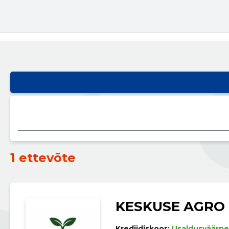
1 ettevõte
KESKUSE AGRO
Krediidiskoor:
Usaldusväärne