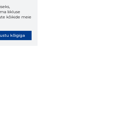
seks,
ma liikluse
ute kõikide meie
ustu kõigiga
oki laiendus ütleb Sulle, mis
eebilehel Sa parajasti viibid ja
ldusväärne see firma täna on.
 LAIENDUS ALLA