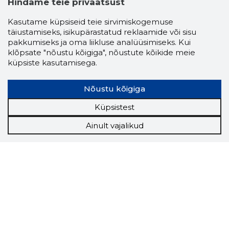
Hindame teie privaatsust
Kasutame küpsiseid teie sirvimiskogemuse
täiustamiseks, isikupärastatud reklaamide või sisu
pakkumiseks ja oma liikluse analüüsimiseks. Kui
klõpsate "nõustu kõigiga", nõustute kõikide meie
küpsiste kasutamisega.
Nõustu kõigiga
Küpsistest
Ainult vajalikud
Storybook
Chrome laiendus