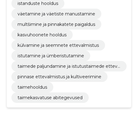
istanduste hooldus
väetamine ja väetiste manustamine
multšimine ja pinnakatete paigaldus
kasvuhoonete hooldus
külvamine ja seemnete ettevalmistus
istutamine ja ümberistutamine
taimede paljundamine ja istutustaimede etteva
lmistus
pinnase ettevalmistus ja kultiveerimine
taimehooldus
taimekasvatuse abitegevused