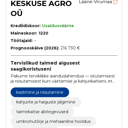
KESKUSE AGRO
Lääne-Virumaa
OÜ
Krediidiskoor:
Usaldusväärne
Maineskoor:
1220
Töötajaid:
–
Prognooskäive (2026):
216 730 €
Tervislikud taimed algusest
saagikoristuseni
Pakume terviklikke aianduslahendusi — istutamisest
ja niisutamisest kuni väetamise ja kahjurikaitseni, et
tagada taimede tervis ja maksimaalne saagikus.
kastmine ja niisutamine
kahjurite ja haiguste jälgimine
taimekaitse abitegevused
umbrohutõrje ja mehaaniline hooldus