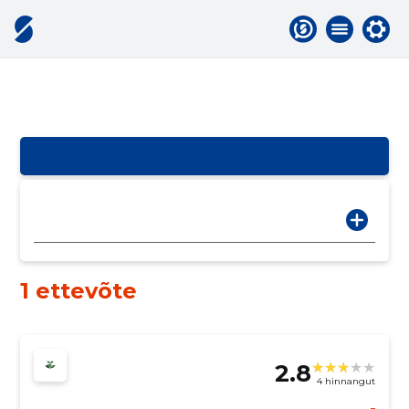
1 ettevõte
2.8
4 hinnangut