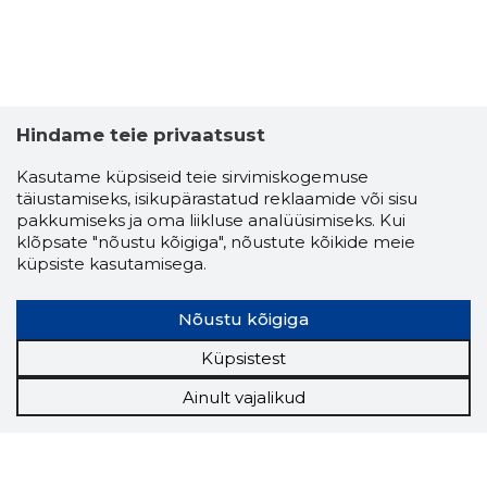
Hindame teie privaatsust
Kasutame küpsiseid teie sirvimiskogemuse
täiustamiseks, isikupärastatud reklaamide või sisu
pakkumiseks ja oma liikluse analüüsimiseks. Kui
klõpsate "nõustu kõigiga", nõustute kõikide meie
küpsiste kasutamisega.
Nõustu kõigiga
Küpsistest
Ainult vajalikud