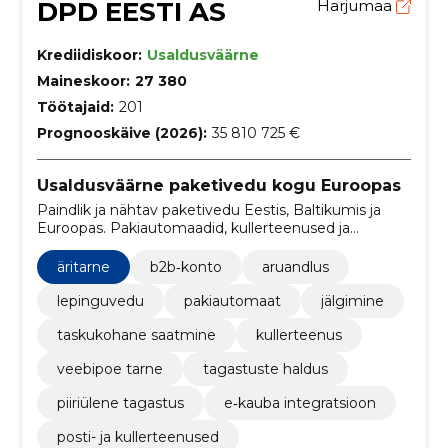
DPD EESTI AS
Harjumaa
Krediidiskoor:
Usaldusväärne
Maineskoor:
27 380
Töötajaid:
201
Prognooskäive (2026):
35 810 725 €
Usaldusväärne paketivedu kogu Euroopas
Paindlik ja nähtav paketivedu Eestis, Baltikumis ja
Euroopas. Pakiautomaadid, kullerteenused ja
digilahendused lihtsustavad kohaletoimetusi,
tagastusi ja saatmishaldust.
äritarne
b2b‑konto
aruandlus
lepinguvedu
pakiautomaat
jälgimine
taskukohane saatmine
kullerteenus
veebipoe tarne
tagastuste haldus
piiriülene tagastus
e‑kauba integratsioon
posti- ja kullerteenused