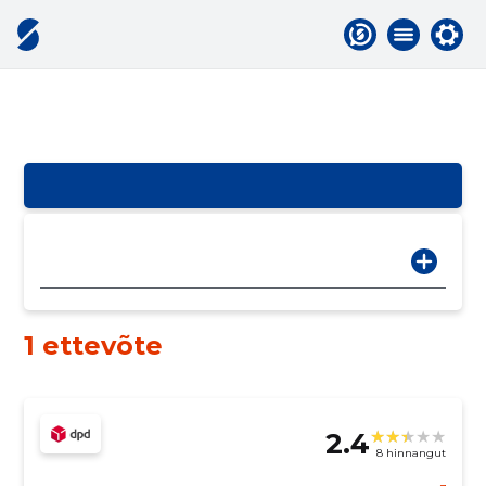
1 ettevõte
2.4
8 hinnangut