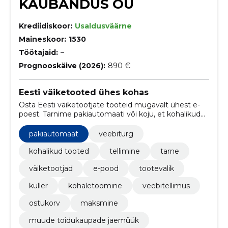
KAUBANDUS OÜ
Krediidiskoor:
Usaldusväärne
Maineskoor:
1530
Töötajaid:
–
Prognooskäive (2026):
890 €
Eesti väiketooted ühes kohas
Osta Eesti väiketootjate tooteid mugavalt ühest e-
poest. Tarnime pakiautomaati või koju, et kohalikud
leiud jõuaksid sinuni lihtsasti.
pakiautomaat
veebiturg
kohalikud tooted
tellimine
tarne
väiketootjad
e-pood
tootevalik
kuller
kohaletoomine
veebitellimus
ostukorv
maksmine
muude toidukaupade jaemüük