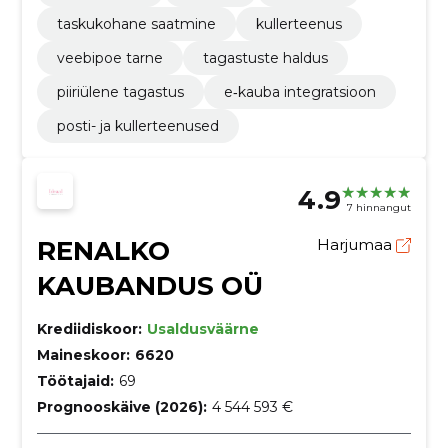
taskukohane saatmine
kullerteenus
veebipoe tarne
tagastuste haldus
piiriülene tagastus
e‑kauba integratsioon
posti- ja kullerteenused
4.9
7 hinnangut
RENALKO
Harjumaa
KAUBANDUS OÜ
Krediidiskoor:
Usaldusväärne
Maineskoor:
6620
Töötajaid:
69
Prognooskäive (2026):
4 544 593 €