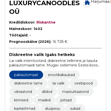
LUXURYCANOODLES
Harjumaa
OÜ
Krediidiskoor:
Riskantne
Maineskoor:
1402
Töötajaid:
–
Prognooskäive (2026):
16 728 €
Diskreetne valik igaks hetkeks
Lai valik intiimtooteid, diskreetne tellimine ja tasuta
pakiautomaadi tarne. Mugav ostlemine Eestis koos
eestikeelse klienditoega.
pakiautomaat
erootikakaubad
diskreetne tarne
lai valik
veebipood
vibraatorid
dildod
masturbaatorid
kinnised
maskid
piitsad
kaelarihmad
aluspesu
sukad