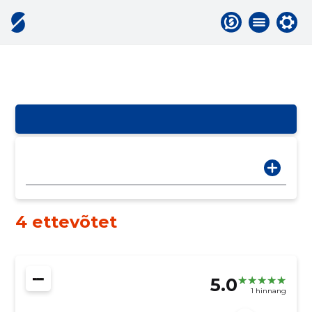
4 ettevõtet
5.0
1 hinnang