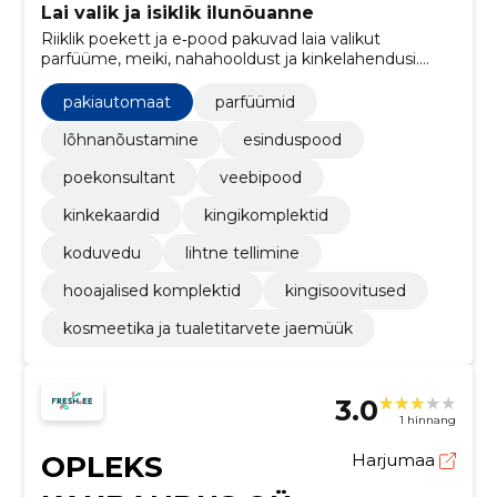
Lai valik ja isiklik ilunõuanne
Riiklik poekett ja e‑pood pakuvad laia valikut
parfüüme, meiki, nahahooldust ja kinkelahendusi.
Pakume isiklikku nõustamist, lojaalsussoodustusi ning
mugavat tarne- ja ostukogemust.
pakiautomaat
parfüümid
lõhnanõustamine
esinduspood
poekonsultant
veebipood
kinkekaardid
kingikomplektid
koduvedu
lihtne tellimine
hooajalised komplektid
kingisoovitused
kosmeetika ja tualetitarvete jaemüük
3.0
1 hinnang
OPLEKS
Harjumaa