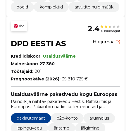
bodid
komplektid
arvutite hulgimüük
2.4
8 hinnangut
DPD EESTI AS
Harjumaa
Krediidiskoor:
Usaldusväärne
Maineskoor:
27 380
Töötajaid:
201
Prognooskäive (2026):
35 810 725 €
Usaldusväärne paketivedu kogu Euroopas
Paindlik ja nähtav paketivedu Eestis, Baltikumis ja
Euroopas. Pakiautomaadid, kullerteenused ja
digilahendused lihtsustavad kohaletoimetusi,
tagastusi ja saatmishaldust.
pakiautomaat
b2b‑konto
aruandlus
lepinguvedu
äritarne
jälgimine