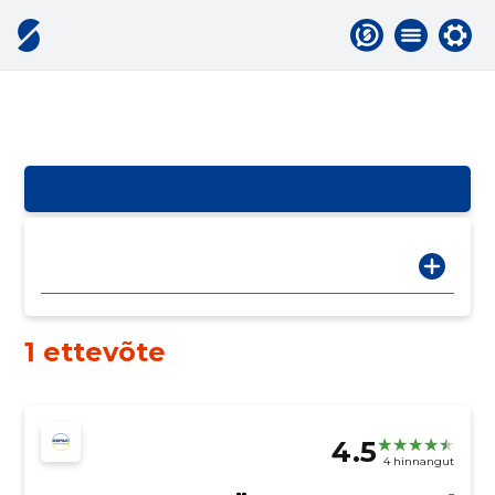
1 ettevõte
4.5
4 hinnangut