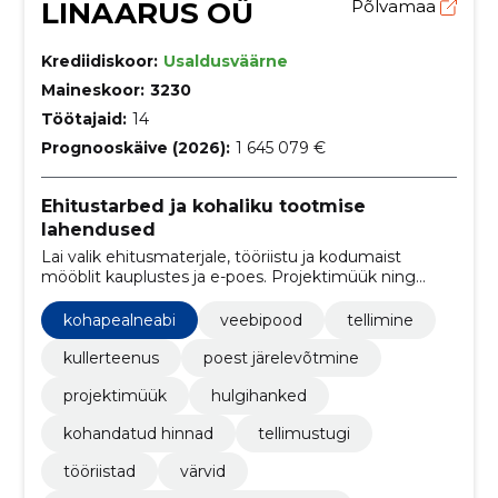
LINAARUS OÜ
Põlvamaa
Krediidiskoor:
Usaldusväärne
Maineskoor:
3230
Töötajaid:
14
Prognooskäive (2026):
1 645 079 €
Ehitustarbed ja kohaliku tootmise
lahendused
Lai valik ehitusmaterjale, tööriistu ja kodumaist
mööblit kauplustes ja e-poes. Projektimüük ning
kliendikaart tagavad projektidele kohandatud hinnad
ja vähemalt 10% soodustust.
kohapealneabi
veebipood
tellimine
kullerteenus
poest järelevõtmine
projektimüük
hulgihanked
kohandatud hinnad
tellimustugi
tööriistad
värvid