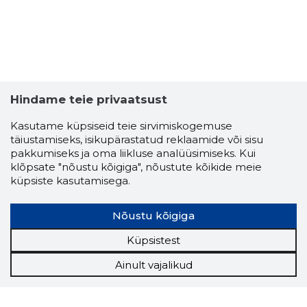
Hindame teie privaatsust
Kasutame küpsiseid teie sirvimiskogemuse
täiustamiseks, isikupärastatud reklaamide või sisu
pakkumiseks ja oma liikluse analüüsimiseks. Kui
klõpsate "nõustu kõigiga", nõustute kõikide meie
küpsiste kasutamisega.
Nõustu kõigiga
Küpsistest
Ainult vajalikud