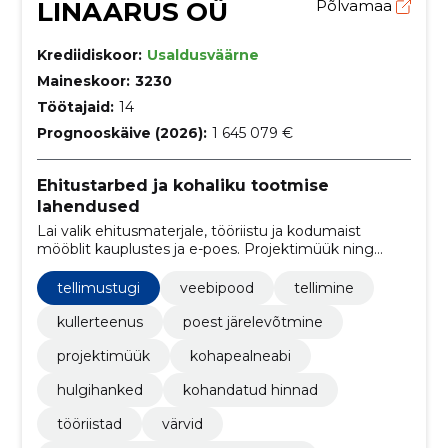
LINAARUS OÜ
Põlvamaa
Krediidiskoor:
Usaldusväärne
Maineskoor:
3230
Töötajaid:
14
Prognooskäive (2026):
1 645 079 €
Ehitustarbed ja kohaliku tootmise
lahendused
Lai valik ehitusmaterjale, tööriistu ja kodumaist
mööblit kauplustes ja e-poes. Projektimüük ning
kliendikaart tagavad projektidele kohandatud hinnad
ja vähemalt 10% soodustust.
tellimustugi
veebipood
tellimine
kullerteenus
poest järelevõtmine
projektimüük
kohapealneabi
hulgihanked
kohandatud hinnad
tööriistad
värvid