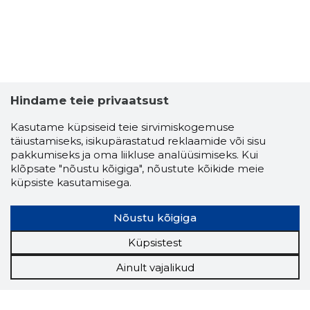
Hindame teie privaatsust
Kasutame küpsiseid teie sirvimiskogemuse
täiustamiseks, isikupärastatud reklaamide või sisu
pakkumiseks ja oma liikluse analüüsimiseks. Kui
klõpsate "nõustu kõigiga", nõustute kõikide meie
küpsiste kasutamisega.
Nõustu kõigiga
Küpsistest
Ainult vajalikud