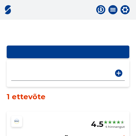
1 ettevõte
4.5
4 hinnangut