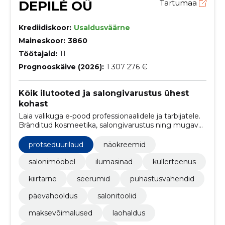
DEPILÉ OÜ
Tartumaa
Krediidiskoor:
Usaldusväärne
Maineskoor:
3860
Töötajaid:
11
Prognooskäive (2026):
1 307 276 €
Kõik ilutooted ja salongivarustus ühest
kohast
Laia valikuga e-pood professionaalidele ja tarbijatele.
Bränditud kosmeetika, salongivarustus ning mugav
veebitellimine ja usaldusväärne kohaletoimetus.
protseduurilaud
näokreemid
salonimööbel
ilumasinad
kullerteenus
kiirtarne
seerumid
puhastusvahendid
päevahooldus
salonitoolid
maksevõimalused
laohaldus