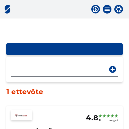
1 ettevõte
4.8
12 hinnangut