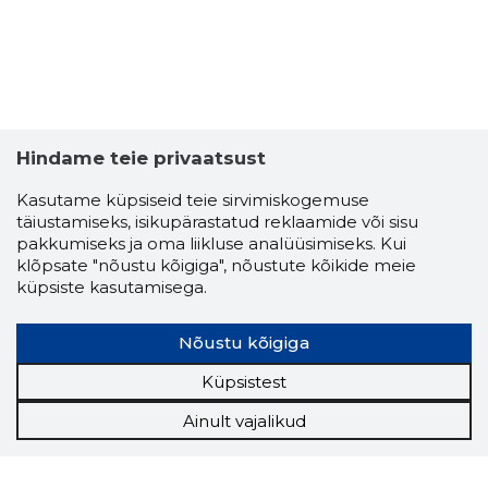
Hindame teie privaatsust
Kasutame küpsiseid teie sirvimiskogemuse
täiustamiseks, isikupärastatud reklaamide või sisu
pakkumiseks ja oma liikluse analüüsimiseks. Kui
klõpsate "nõustu kõigiga", nõustute kõikide meie
küpsiste kasutamisega.
Nõustu kõigiga
Küpsistest
Ainult vajalikud