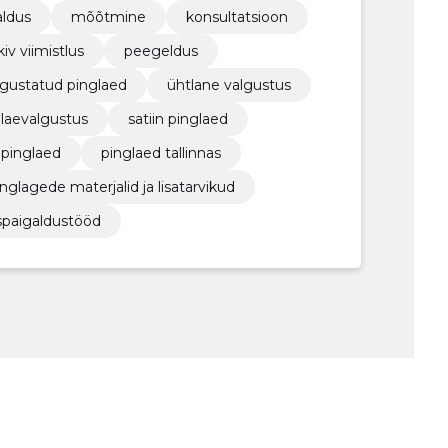
aldus
mõõtmine
konsultatsioon
ikiv viimistlus
peegeldus
lgustatud pinglaed
ühtlane valgustus
laevalgustus
satiin pinglaed
pinglaed
pinglaed tallinnas
inglagede materjalid ja lisatarvikud
spaigaldustööd