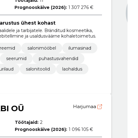
Töötajaid:
11
Prognooskäive (2026):
1 307 276 €
varustus ühest kohast
alidele ja tarbijatele. Bränditud kosmeetika,
bitellimine ja usaldusväärne kohaletoimetus.
reemid
salonimööbel
ilumasinad
seerumid
puhastusvahendid
urilaud
salonitoolid
laohaldus
BI OÜ
Harjumaa
Töötajaid:
2
Prognooskäive (2026):
1 096 105 €