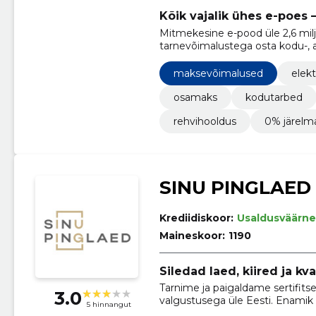
Kõik vajalik ühes e-poes
Mitmekesine e-pood üle 2,6 milj
tarnevõimalustega osta kodu-, a
spetsiaalpoode rehvidele, roboti
maksevõimalused
elek
osamaks
kodutarbed
rehvihooldus
0% järelm
SINU PINGLAED
Krediidiskoor:
Usaldusväärne
Maineskoor:
1190
Siledad laed, kiired ja k
Tarnime ja paigaldame sertifitse
3.0
valgustusega üle Eesti. Enami
5 hinnangut
mõõtmist, konsultatsiooni ja jä