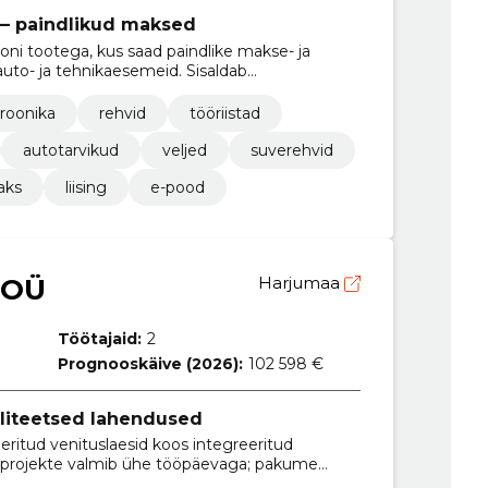
 — paindlikud maksed
oni tootega, kus saad paindlike makse- ja
uto- ja tehnikaesemeid. Sisaldab
tele ja outlet-kaupadele.
troonika
rehvid
tööriistad
autotarvikud
veljed
suverehvid
aks
liising
e-pood
 OÜ
Harjumaa
Töötajaid:
2
Prognooskäive (2026):
102 598 €
valiteetsed lahendused
eritud venituslaesid koos integreeritud
k projekte valmib ühe tööpäevaga; pakume
relmaksuvõimalust.