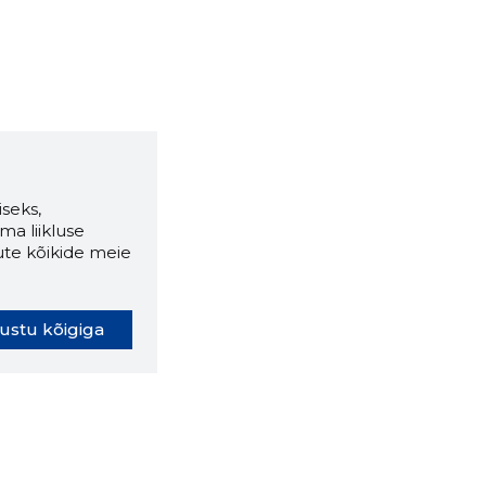
seks,
ma liikluse
ute kõikide meie
ustu kõigiga