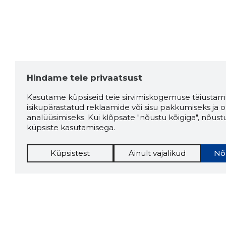
Hindame teie privaatsust
Kasutame küpsiseid teie sirvimiskogemuse täiustami
isikupärastatud reklaamide või sisu pakkumiseks ja o
analüüsimiseks. Kui klõpsate "nõustu kõigiga", nõust
küpsiste kasutamisega.
Küpsistest
Ainult vajalikud
Nõ