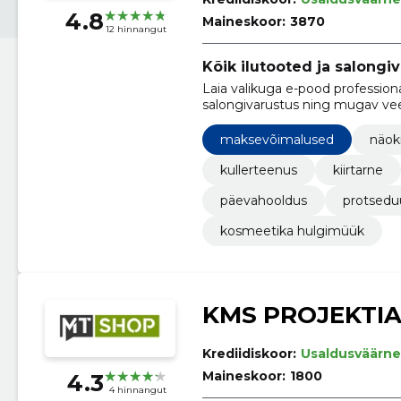
4.8
Maineskoor:
3870
12 hinnangut
Kõik ilutooted ja salongi
Laia valikuga e-pood professiona
salongivarustus ning mugav vee
maksevõimalused
näok
kullerteenus
kiirtarne
päevahooldus
protsedu
kosmeetika hulgimüük
KMS PROJEKTIA
Krediidiskoor:
Usaldusväärne
Maineskoor:
1800
4.3
4 hinnangut