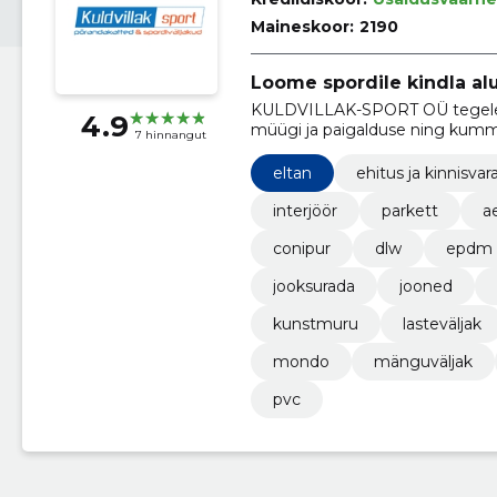
Maineskoor:
2190
Loome spordile kindla alus
KULDVILLAK-SPORT OÜ tegeleb 
4.9
müügi ja paigalduse ning kumm
7 hinnangut
eltan
ehitus ja kinnisvar
interjöör
parkett
a
conipur
dlw
epdm
jooksurada
jooned
kunstmuru
lasteväljak
mondo
mänguväljak
pvc