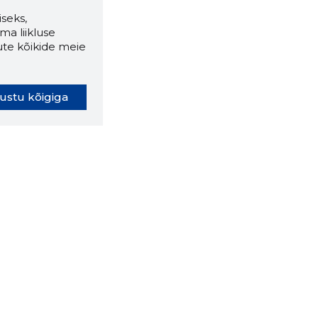
seks,
ma liikluse
ute kõikide meie
ustu kõigiga
oki laiendus ütleb Sulle, mis
eebilehel Sa parajasti viibid ja
ldusväärne see firma täna on.
 LAIENDUS ALLA