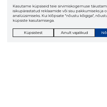
Kasutame küpsiseid teie sirvimiskogemuse täiustami
isikupärastatud reklaamide või sisu pakkumiseks ja o
analüüsimiseks. Kui klõpsate "nõustu kõigiga", nõust
küpsiste kasutamisega.
Küpsistest
Ainult vajalikud
Nõ
Storybo
Storybook
firma v
kui usa
Chrome laiendus
LAADI