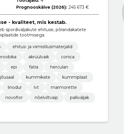
Töötajaid:
4
Prognooskäive (2026):
245 673 €
e - kvaliteet, mis kestab.
spordiväljakute ehituse, põrandakatete
iplaatide tootmisega.
a
ehitus- ja viimistlusmaterjalid
eroobika
akrüülvaik
conica
epi
fatra
herculan
jõusaal
kummikate
kummiplaat
linodur
lvt
marmorette
novoflor
nõelviltvaip
palliväljak