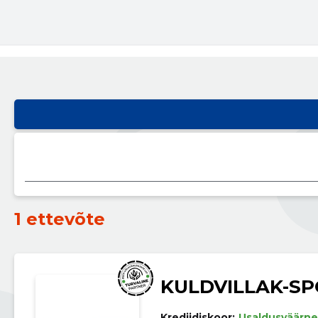
1 ettevõte
KULDVILLAK-S
Krediidiskoor:
Usaldusväärne