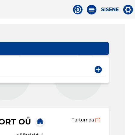
SISENE
PORT OÜ
Tartumaa