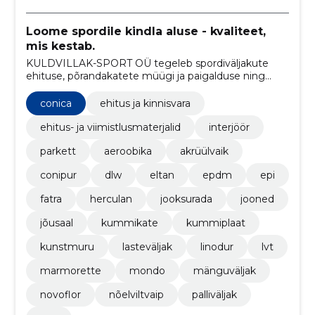
Loome spordile kindla aluse - kvaliteet,
mis kestab.
KULDVILLAK-SPORT OÜ tegeleb spordiväljakute
ehituse, põrandakatete müügi ja paigalduse ning
kummiplaatide tootmisega.
conica
ehitus ja kinnisvara
ehitus- ja viimistlusmaterjalid
interjöör
parkett
aeroobika
akrüülvaik
conipur
dlw
eltan
epdm
epi
fatra
herculan
jooksurada
jooned
jõusaal
kummikate
kummiplaat
kunstmuru
lasteväljak
linodur
lvt
marmorette
mondo
mänguväljak
novoflor
nõelviltvaip
palliväljak