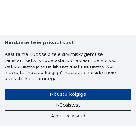
Hindame teie privaatsust
Kasutame küpsiseid teie sirvimiskogemuse
täiustamiseks, isikupärastatud reklaamide või sisu
pakkumiseks ja oma liikluse analüüsimiseks. Kui
klõpsate "nõustu kõigiga", nõustute kõikide meie
küpsiste kasutamisega.
Nõustu kõigiga
Küpsistest
Ainult vajalikud