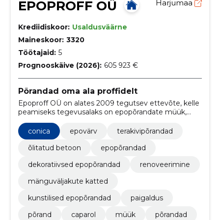
EPOPROFF OÜ
Harjumaa
Krediidiskoor:
Usaldusväärne
Maineskoor:
3320
Töötajaid:
5
Prognooskäive (2026):
605 923 €
Põrandad oma ala proffidelt
Epoproff OÜ on alates 2009 tegutsev ettevõte, kelle
peamiseks tegevusalaks on epopõrandate müük,
paigaldus ja renoveerimine.
conica
epovärv
terakivipõrandad
õlitatud betoon
epopõrandad
dekoratiivsed epopõrandad
renoveerimine
mänguväljakute katted
kunstilised epopõrandad
paigaldus
põrand
caparol
müük
põrandad