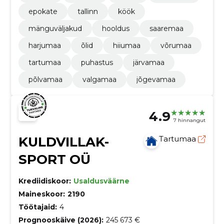
epokate
tallinn
köök
mänguväljakud
hooldus
saaremaa
harjumaa
õlid
hiiumaa
võrumaa
tartumaa
puhastus
järvamaa
põlvamaa
valgamaa
jõgevamaa
4.9
7 hinnangut
KULDVILLAK-
Tartumaa
SPORT OÜ
Krediidiskoor:
Usaldusväärne
Maineskoor:
2190
Töötajaid:
4
Prognooskäive (2026):
245 673 €