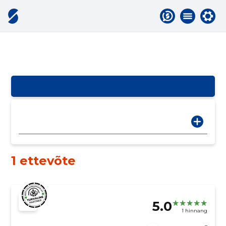
1 ettevõte
5.0
1 hinnang