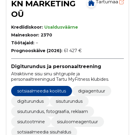
KN MARKETING
Tartumaa
OÜ
Krediidiskoor:
Usaldusväärne
Maineskoor:
2370
Töötajaid:
–
Prognooskäive (2026):
61 427 €
Digiturundus ja personaaltreening
Atraktiivne sisu sinu sihtgrupile ja
personaaltreeningud Tartu MyFitness klubides.
sotsiaalmeedia koolitus
digiagentuur
digiturundus
sisuturundus
sisuturundus, fotograafia, reklaam
sisutootmine
sisuloomeagentuur
sotsiaalmeedia sisuhaldus