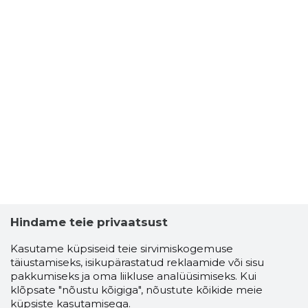
Hindame teie privaatsust
Kasutame küpsiseid teie sirvimiskogemuse
täiustamiseks, isikupärastatud reklaamide või sisu
pakkumiseks ja oma liikluse analüüsimiseks. Kui
klõpsate "nõustu kõigiga", nõustute kõikide meie
küpsiste kasutamisega.