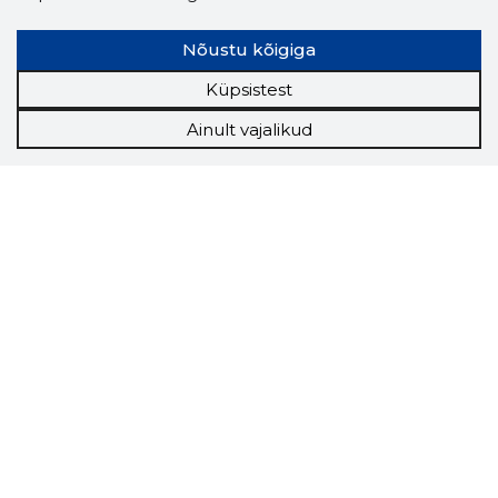
Nõustu kõigiga
Küpsistest
Ainult vajalikud
Storybook
Chrome laiendus
Storybooki laiendus ütleb Sulle, mis firma
veebilehel Sa parajasti viibid ja kui usaldusväärne
see firma täna on.
LAADI LAIENDUS ALLA