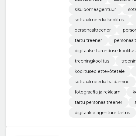
sisuloomeagentuur
sot
sotsiaalmeedia koolitus
personaaltreener
perso
tartu treener
personaalt
digitaalse turunduse koolitus
treeningkoolitus
treeni
koolitused ettevõtetele
sotsiaalmeedia haldamine
fotograafia ja reklaam
k
tartu personaaltreener
digitaalne agentuur tartus