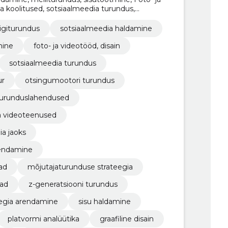
ia koolitused, sotsiaalmeedia turundus,
 otsingumootori turundus, sisuloomise teenused
igiturundus
sotsiaalmeedia haldamine
mine
foto- ja videotööd, disain
sotsiaalmeedia turundus
ur
otsingumootori turundus
 turunduslahendused
ja videoteenused
ia jaoks
rendamine
ad
mõjutajaturunduse strateegia
oad
z-generatsiooni turundus
eegia arendamine
sisu haldamine
platvormi analüütika
graafiline disain