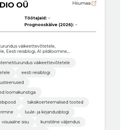
UDIO OÜ
Hiiumaa
Töötajaid:
–
Prognooskäive (2026):
–
turundus väikeettevõtetele,
 Eesti reisiblogi, AI pildiloomine,
ud T-särgi kujundused loomakunstiga,
ipood, taksikoerteemalised tooted,
nternetiturundus väikeettevõtetele
mine
etele
eesti reisiblogi
lusteenused
sed loomakunstiga
eebipood
taksikoerteemalised tooted
erimine
luule- ja kirjandusblogi
visuaalne sisu
kunstiline väljendus