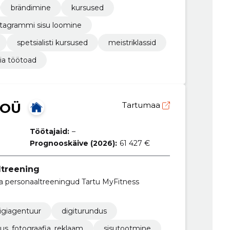
brändimine
kursused
stagrammi sisu loomine
spetsialisti kursused
meistriklassid
ia töötoad
 OÜ
Tartumaa
Töötajaid:
–
Prognooskäive (2026):
61 427 €
ltreening
e ja personaaltreeningud Tartu MyFitness
igiagentuur
digiturundus
us, fotograafia, reklaam
sisutootmine