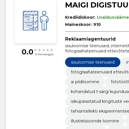
MAIGI DIGISTU
Krediidiskoor:
Usaldusväärne
Maineskoor:
910
Reklaamiagentuurid
sisuloomise teenused, interneti
0.0
fotograafiateenused ettevõtetele,
0 hinnangut
fototöötlusteenused, kohandat
isikupärastatud kingituste veeb
sisuloomise teenused
i
tehisintellekti eksperimenteeri
fotograafiateenused ettevõt
ai pildiloomine
fototööt
kohandatud t-särgi kujundu
isikupärastatud kingituste v
tehisintellekti eksperimente
illustratsioonide loomine