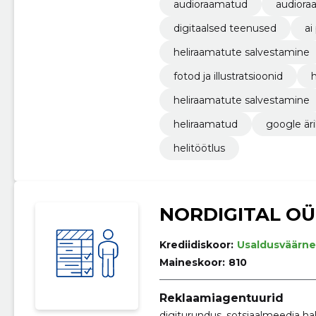
audioraamatud
audiora
digitaalsed teenused
ai
heliraamatute salvestamine
fotod ja illustratsioonid
heliraamatute salvestamine
heliraamatud
google är
helitöötlus
NORDIGITAL OÜ
Krediidiskoor:
Usaldusväärne
Maineskoor:
810
Reklaamiagentuurid
digiturundus, sotsiaalmeedia ha