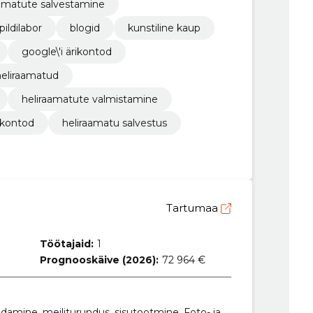
amatute salvestamine
 pildilabor
blogid
kunstiline kaup
google\'i ärikontod
heliraamatud
heliraamatute valmistamine
ikontod
heliraamatu salvestus
Tartumaa
Töötajaid:
1
Prognooskäive (2026):
72 964 €
ldamine, meiliturundus, sisutootmine, Foto- ja