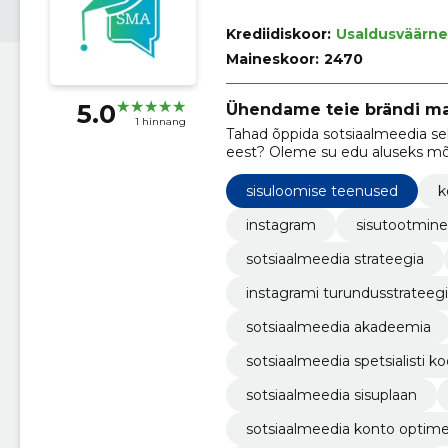
Krediidiskoor:
Usaldusväärne
Maineskoor:
2470
5.0
Ühendame teie brändi m
1 hinnang
Tahad õppida sotsiaalmeedia se
eest? Oleme su edu aluseks mõle
mentorlust.
sisuloomise teenused
k
instagram
sisutootmine
sotsiaalmeedia strateegia
instagrami turundusstrateeg
sotsiaalmeedia akadeemia
sotsiaalmeedia spetsialisti ko
sotsiaalmeedia sisuplaan
sotsiaalmeedia konto optim