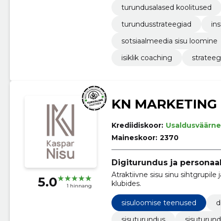
turundusalased koolitused
turundusstrateegiad
in
sotsiaalmeedia sisu loomine
isiklik coaching
strateeg
KN MARKETING
Krediidiskoor:
Usaldusväärne
Maineskoor:
2370
Digiturundus ja personaa
Atraktiivne sisu sinu sihtgrupil
5.0
klubides.
1 hinnang
sisuloomise teenused
d
sisuturundus
sisuturund