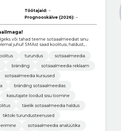
Töötajaid:
–
Prognooskäive (2026):
–
aailmaga!
lgeks või tahad teeme sotsiaalmeediat sinu
mal juhul! SMAst saad koolitusi, haldust,
oolitus
turundus
sotsiaalmeedia
bränding
sotsiaalmeedia reklaam
sotsiaalmeedia kursused
ia
bränding sotsiaalmeedias
kasutajate loodud sisu loomine
olitus
täielik sotsiaalmeedia haldus
tiktoki turundusteenused
eerimine
sotsiaalmeedia analüütika