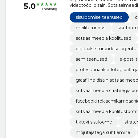
5.0
videotööd, disain, Sotsiaalmeed
1 hinnang
digitaalse turunduse agentuur,
sisuloomise teenused
d
meiliturundus
sisutoot
sotsiaalmeedia koolitused
digitaalse turunduse agentu
sem teenused
e-posti
professionaalne fotograafia 
graafiline disain sotsiaalmeed
sotsiaalmeedia strateegia a
facebooki reklaamikampaani
sotsiaalmeedia koolitustööt
tiktoki sisuloome
strat
mõjutajatega suhtlemine