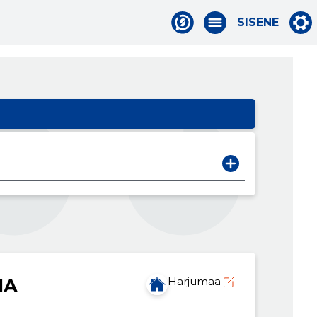
SISENE
IA
Harjumaa