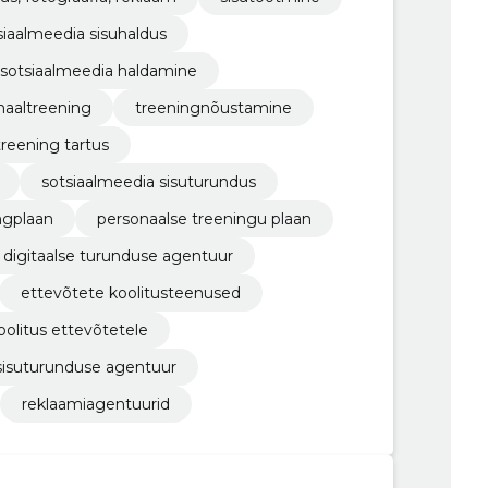
siaalmeedia sisuhaldus
sotsiaalmeedia haldamine
naaltreening
treeningnõustamine
reening tartus
sotsiaalmeedia sisuturundus
ngplaan
personaalse treeningu plaan
digitaalse turunduse agentuur
ettevõtete koolitusteenused
oolitus ettevõtetele
sisuturunduse agentuur
reklaamiagentuurid