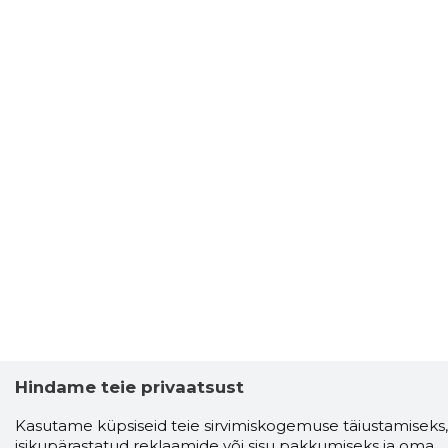
Hindame teie privaatsust
Kasutame küpsiseid teie sirvimiskogemuse täiustamiseks,
isikupärastatud reklaamide või sisu pakkumiseks ja oma