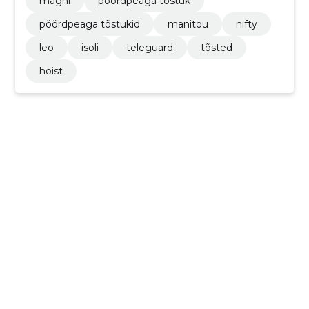
magni
pöördpeaga tõstuk
pöördpeaga tõstukid
manitou
nifty
leo
isoli
teleguard
tõsted
hoist