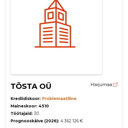
TÕSTA OÜ
Harjumaa
Krediidiskoor:
Problemaatiline
Maineskoor:
4510
Töötajaid:
30
Prognooskäive (2026):
4 362 126 €