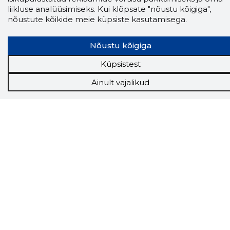
liikluse analüüsimiseks. Kui klõpsate "nõustu kõigiga",
nõustute kõikide meie küpsiste kasutamisega.
Nõustu kõigiga
Küpsistest
Ainult vajalikud
Storybook
Chrome laiendus
Storybooki laiendus ütleb Sulle, mis firma
veebilehel Sa parajasti viibid ja kui usaldusväärne
see firma täna on.
LAADI LAIENDUS ALLA
Näed helistaja tausta!
Storybooki Äpp toob
Sinuni
OTSEKONTAKTID
400 000 Eesti
ettevõtte ja isikute kohta (juhid, ametnikud).
Andmed on rikastatud maksevõime ja
finantsinfoga.