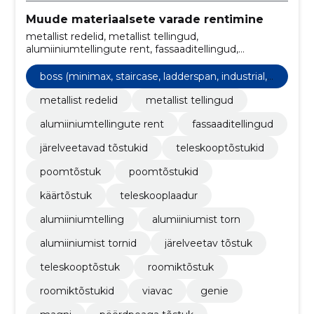
Muude materiaalsete varade rentimine
metallist redelid, metallist tellingud,
alumiiniumtellingute rent, fassaaditellingud,
järelveetavad tõstukid, teleskooptõstukid,
poomtõstuk, poomtõstukid, käärtõstuk,
boss (minimax, staircase, ladderspan, industrial,
teleskooplaadur
clima- erinevad mudelid)
metallist redelid
metallist tellingud
alumiiniumtellingute rent
fassaaditellingud
järelveetavad tõstukid
teleskooptõstukid
poomtõstuk
poomtõstukid
käärtõstuk
teleskooplaadur
alumiiniumtelling
alumiiniumist torn
alumiiniumist tornid
järelveetav tõstuk
teleskooptõstuk
roomiktõstuk
roomiktõstukid
viavac
genie